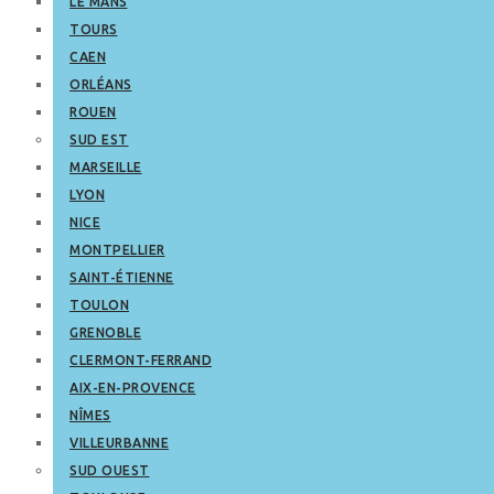
LE MANS
TOURS
CAEN
ORLÉANS
ROUEN
SUD EST
MARSEILLE
LYON
NICE
MONTPELLIER
SAINT-ÉTIENNE
TOULON
GRENOBLE
CLERMONT-FERRAND
AIX-EN-PROVENCE
NÎMES
VILLEURBANNE
SUD OUEST