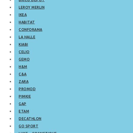
LEROY MERLIN
IKEA
HABITAT
CONFORAMA
LA HALLE
KIABI
CELIO
GEMO
H&M
C&A
ZARA
PROMOD
PIMKIE
GAP
ETAM
DECATHLON
GO SPORT