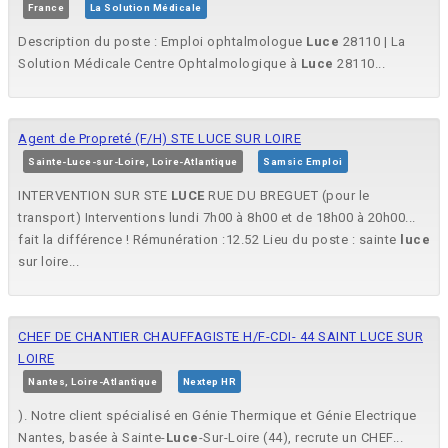
France
La Solution Médicale
Description du poste : Emploi ophtalmologue
Luce
28110 | La
Solution Médicale Centre Ophtalmologique à
Luce
28110...
Agent de Propreté (F/H) STE LUCE SUR LOIRE
Sainte-Luce-sur-Loire, Loire-Atlantique
Samsic Emploi
INTERVENTION SUR STE
LUCE
RUE DU BREGUET (pour le
transport) Interventions lundi 7h00 à 8h00 et de 18h00 à 20h00...
fait la différence ! Rémunération :12.52 Lieu du poste : sainte
luce
sur loire...
CHEF DE CHANTIER CHAUFFAGISTE H/F-CDI- 44 SAINT LUCE SUR
LOIRE
Nantes, Loire-Atlantique
Nextep HR
). Notre client spécialisé en Génie Thermique et Génie Electrique
Nantes, basée à Sainte-
Luce
-Sur-Loire (44), recrute un CHEF...