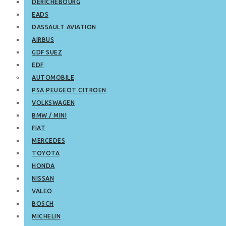
DERICHEBOURG
EADS
DASSAULT AVIATION
AIRBUS
GDF SUEZ
EDF
AUTOMOBILE
PSA PEUGEOT CITROEN
VOLKSWAGEN
BMW / MINI
FIAT
MERCEDES
TOYOTA
HONDA
NISSAN
VALEO
BOSCH
MICHELIN