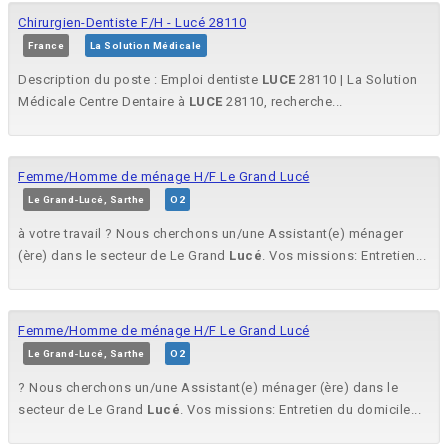
Chirurgien-Dentiste F/H - Lucé 28110
France
La Solution Médicale
Description du poste : Emploi dentiste
LUCE
28110 | La Solution
Médicale Centre Dentaire à
LUCE
28110, recherche...
Femme/Homme de ménage H/F Le Grand Lucé
Le Grand-Lucé, Sarthe
O2
à votre travail ? Nous cherchons un/une Assistant(e) ménager
(ère) dans le secteur de Le Grand
Lucé
. Vos missions: Entretien...
Femme/Homme de ménage H/F Le Grand Lucé
Le Grand-Lucé, Sarthe
O2
? Nous cherchons un/une Assistant(e) ménager (ère) dans le
secteur de Le Grand
Lucé
. Vos missions: Entretien du domicile...