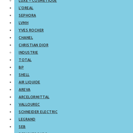
LUXE – COSMETIQUE
L’OREAL
SEPHORA
LVMH
YVES ROCHER
CHANEL
CHRISTIAN DIOR
INDUSTRIE
TOTAL
BP
SHELL
AIR LIQUIDE
AREVA
ARCELORMITTAL
VALLOUREC
SCHNEIDER ELECTRIC
LEGRAND
SEB