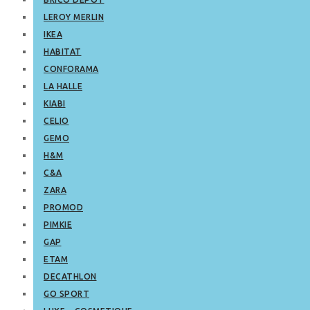
LEROY MERLIN
IKEA
HABITAT
CONFORAMA
LA HALLE
KIABI
CELIO
GEMO
H&M
C&A
ZARA
PROMOD
PIMKIE
GAP
ETAM
DECATHLON
GO SPORT