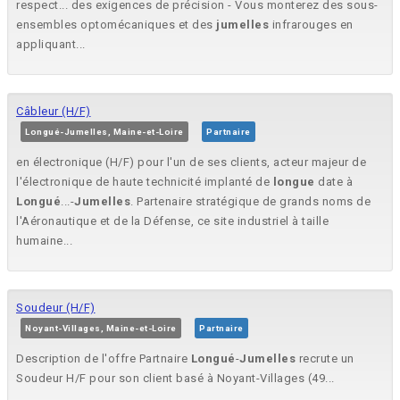
respect... des exigences de précision - Vous monterez des sous-
ensembles optomécaniques et des
jumelles
infrarouges en
appliquant...
Câbleur (H/F)
Longué-Jumelles, Maine-et-Loire
Partnaire
en électronique (H/F) pour l'un de ses clients, acteur majeur de
l'électronique de haute technicité implanté de
longue
date à
Longué
...-
Jumelles
. Partenaire stratégique de grands noms de
l'Aéronautique et de la Défense, ce site industriel à taille
humaine...
Soudeur (H/F)
Noyant-Villages, Maine-et-Loire
Partnaire
Description de l'offre Partnaire
Longué
-
Jumelles
recrute un
Soudeur H/F pour son client basé à Noyant-Villages (49...