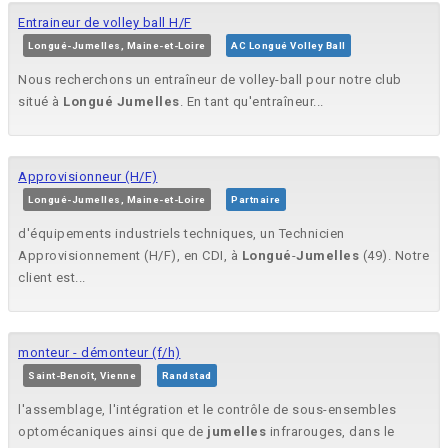
Entraineur de volley ball H/F
Longué-Jumelles, Maine-et-Loire
AC Longué Volley Ball
Nous recherchons un entraîneur de volley-ball pour notre club
situé à
Longué
Jumelles
. En tant qu'entraîneur...
Approvisionneur (H/F)
Longué-Jumelles, Maine-et-Loire
Partnaire
d'équipements industriels techniques, un Technicien
Approvisionnement (H/F), en CDI, à
Longué
-
Jumelles
(49). Notre
client est...
monteur - démonteur (f/h)
Saint-Benoît, Vienne
Randstad
l'assemblage, l'intégration et le contrôle de sous-ensembles
optomécaniques ainsi que de
jumelles
infrarouges, dans le