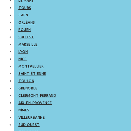
LE MANS
TOURS
CAEN
ORLÉANS
ROUEN
SUD EST
MARSEILLE
LYON
NICE
MONTPELLIER
SAINT-ÉTIENNE
TOULON
GRENOBLE
CLERMONT-FERRAND
AIX-EN-PROVENCE
NÎMES
VILLEURBANNE
SUD OUEST