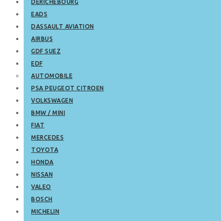
DERICHEBOURG
EADS
DASSAULT AVIATION
AIRBUS
GDF SUEZ
EDF
AUTOMOBILE
PSA PEUGEOT CITROEN
VOLKSWAGEN
BMW / MINI
FIAT
MERCEDES
TOYOTA
HONDA
NISSAN
VALEO
BOSCH
MICHELIN