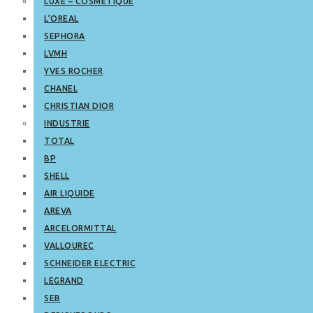
LUXE – COSMETIQUE
L’OREAL
SEPHORA
LVMH
YVES ROCHER
CHANEL
CHRISTIAN DIOR
INDUSTRIE
TOTAL
BP
SHELL
AIR LIQUIDE
AREVA
ARCELORMITTAL
VALLOUREC
SCHNEIDER ELECTRIC
LEGRAND
SEB