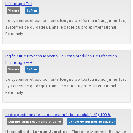
Infrarouge F/H
Vienne
Safran
de systèmes et équipements
longue
portée (caméras,
jumelles
,
systèmes de guidage). Dans le cadre du projet international
Extremely...
Ingénieur-e Process Moyens De Tests Modules De Détection
Infrarouge F/H
Vienne
Safran
de systèmes et équipements
longue
portée (caméras,
jumelles
,
systèmes de guidage). Dans le cadre du projet international
Extremely...
cadre gestionnaire du secteur médico-social (H/F) 100 %
Longué-Jumelles, Maine-et-Loire
Centre Hospitalier de Saumur
Hospitalier de
Longué
-
Jumelles
, · Ehpad de Montreuil-Bellay. Le