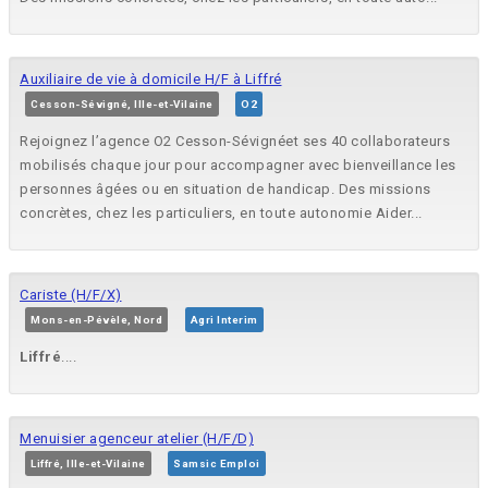
Auxiliaire de vie à domicile H/F à Liffré
Cesson-Sévigné, Ille-et-Vilaine
O2
Rejoignez l’agence O2 Cesson-Sévignéet ses 40 collaborateurs
mobilisés chaque jour pour accompagner avec bienveillance les
personnes âgées ou en situation de handicap. Des missions
concrètes, chez les particuliers, en toute autonomie Aider...
Cariste (H/F/X)
Mons-en-Pévèle, Nord
Agri Interim
Liffré
....
Menuisier agenceur atelier (H/F/D)
Liffré, Ille-et-Vilaine
Samsic Emploi