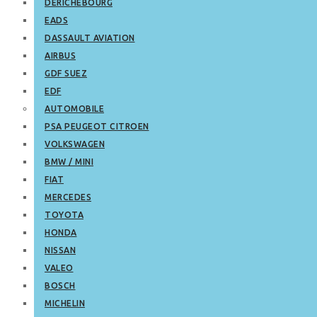
DERICHEBOURG
EADS
DASSAULT AVIATION
AIRBUS
GDF SUEZ
EDF
AUTOMOBILE
PSA PEUGEOT CITROEN
VOLKSWAGEN
BMW / MINI
FIAT
MERCEDES
TOYOTA
HONDA
NISSAN
VALEO
BOSCH
MICHELIN