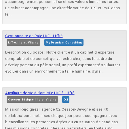
accompagnement personnalisé et ses valeurs humaines fortes.
Le cabinet accompagne une clientèle variée de TPE et PME dans
le...
Gestionnaire de Paie H/F - Liffré
Liffré, Ille-et-Vilaine
My Premium Consulting
Description du poste : Notre client est un cabinet d'expertise
comptable et de conseil qui va rechercher, dans le cadre du
développement du pôle social, un profil expérimenté souhaitant
évoluer dans un environnement à taille humaine, dyna...
Auxiliaire de vie à domicile H/F à Liffré
Cesson-Sévigné, Ille-et-Vilaine
O2
Mission Rejoignez l'agence O2 Cesson-Sévigné et ses 40
collaborateurs mobilisés chaque jour pour accompagner avec
bienveillance les personnes âgées ou en situation de handicap.
Des missions concrètes, chez les particuliers, en toute auto...