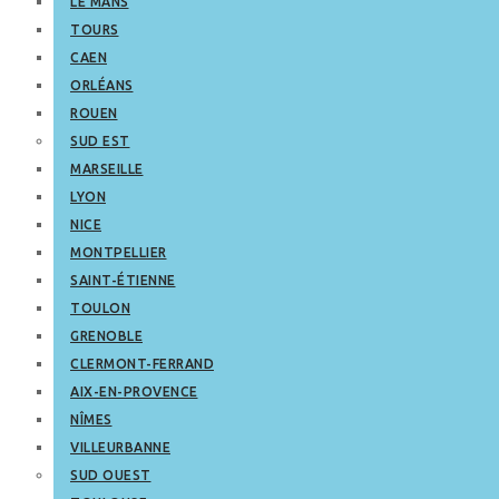
LE MANS
TOURS
CAEN
ORLÉANS
ROUEN
SUD EST
MARSEILLE
LYON
NICE
MONTPELLIER
SAINT-ÉTIENNE
TOULON
GRENOBLE
CLERMONT-FERRAND
AIX-EN-PROVENCE
NÎMES
VILLEURBANNE
SUD OUEST