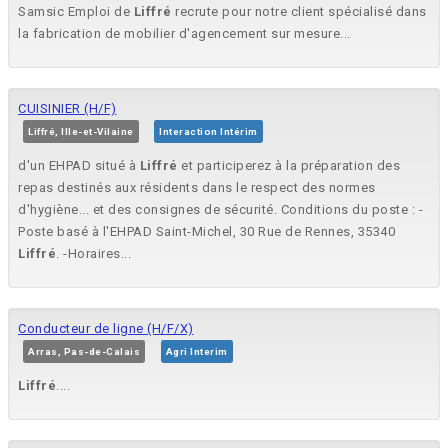
Samsic Emploi de
Liffré
recrute pour notre client spécialisé dans
la fabrication de mobilier d'agencement sur mesure...
CUISINIER (H/F)
Liffré, Ille-et-Vilaine
Interaction Intérim
d'un EHPAD situé à
Liffré
et participerez à la préparation des
repas destinés aux résidents dans le respect des normes
d'hygiène... et des consignes de sécurité. Conditions du poste : -
Poste basé à l'EHPAD Saint-Michel, 30 Rue de Rennes, 35340
Liffré
. -Horaires...
Conducteur de ligne (H/F/X)
Arras, Pas-de-Calais
Agri Interim
Liffré
....