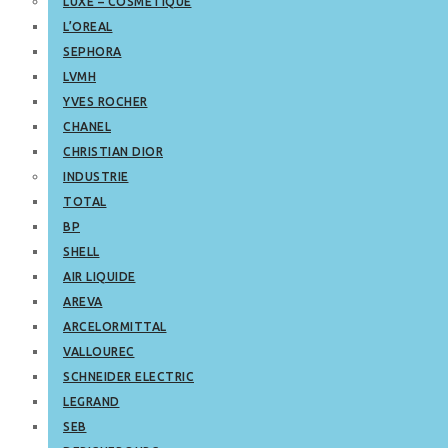
LUXE – COSMETIQUE
L’OREAL
SEPHORA
LVMH
YVES ROCHER
CHANEL
CHRISTIAN DIOR
INDUSTRIE
TOTAL
BP
SHELL
AIR LIQUIDE
AREVA
ARCELORMITTAL
VALLOUREC
SCHNEIDER ELECTRIC
LEGRAND
SEB