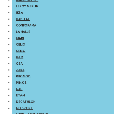
LEROY MERLIN
IKEA
HABITAT
CONFORAMA
LA HALLE
KIABI
CELIO
GEMO
H&M
C&A
ZARA
PROMOD
PIMKIE
GAP
ETAM
DECATHLON
GO SPORT