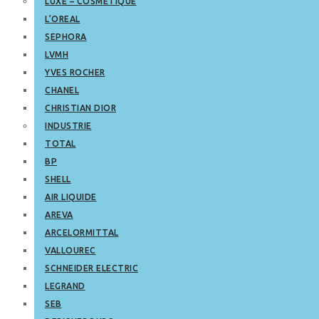
LUXE – COSMETIQUE
L’OREAL
SEPHORA
LVMH
YVES ROCHER
CHANEL
CHRISTIAN DIOR
INDUSTRIE
TOTAL
BP
SHELL
AIR LIQUIDE
AREVA
ARCELORMITTAL
VALLOUREC
SCHNEIDER ELECTRIC
LEGRAND
SEB