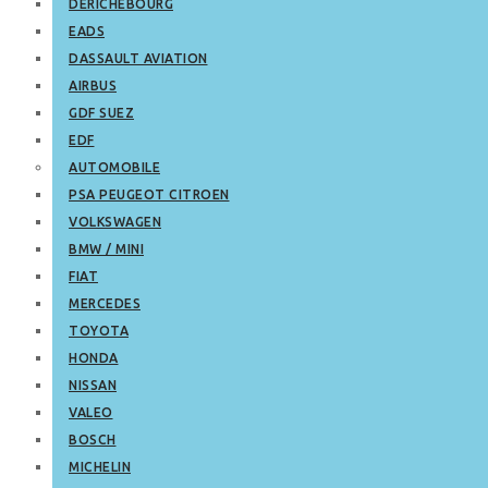
DERICHEBOURG
EADS
DASSAULT AVIATION
AIRBUS
GDF SUEZ
EDF
AUTOMOBILE
PSA PEUGEOT CITROEN
VOLKSWAGEN
BMW / MINI
FIAT
MERCEDES
TOYOTA
HONDA
NISSAN
VALEO
BOSCH
MICHELIN