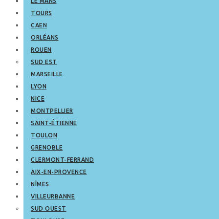
LE MANS
TOURS
CAEN
ORLÉANS
ROUEN
SUD EST
MARSEILLE
LYON
NICE
MONTPELLIER
SAINT-ÉTIENNE
TOULON
GRENOBLE
CLERMONT-FERRAND
AIX-EN-PROVENCE
NÎMES
VILLEURBANNE
SUD OUEST