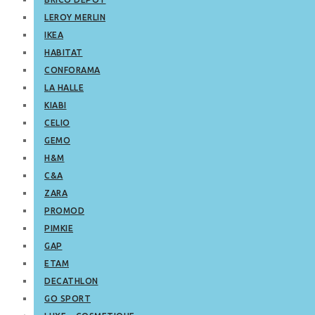
LEROY MERLIN
IKEA
HABITAT
CONFORAMA
LA HALLE
KIABI
CELIO
GEMO
H&M
C&A
ZARA
PROMOD
PIMKIE
GAP
ETAM
DECATHLON
GO SPORT