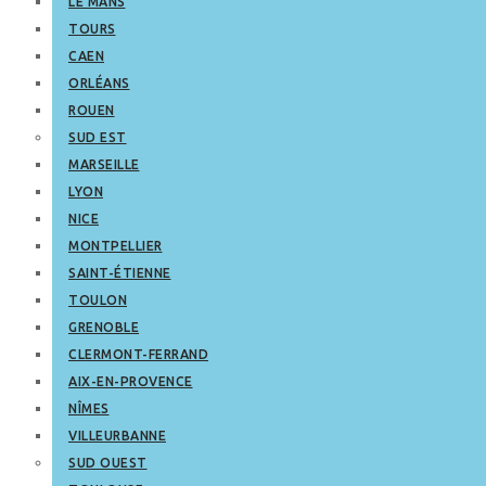
LE MANS
TOURS
CAEN
ORLÉANS
ROUEN
SUD EST
MARSEILLE
LYON
NICE
MONTPELLIER
SAINT-ÉTIENNE
TOULON
GRENOBLE
CLERMONT-FERRAND
AIX-EN-PROVENCE
NÎMES
VILLEURBANNE
SUD OUEST