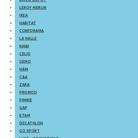
LEROY MERLIN
IKEA
HABITAT
CONFORAMA
LA HALLE
KIABI
CELIO
GEMO
H&M
C&A
ZARA
PROMOD
PIMKIE
GAP
ETAM
DECATHLON
GO SPORT