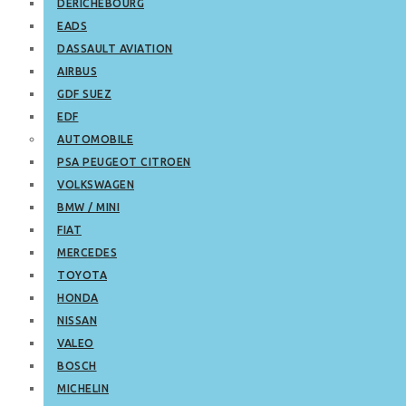
DERICHEBOURG
EADS
DASSAULT AVIATION
AIRBUS
GDF SUEZ
EDF
AUTOMOBILE
PSA PEUGEOT CITROEN
VOLKSWAGEN
BMW / MINI
FIAT
MERCEDES
TOYOTA
HONDA
NISSAN
VALEO
BOSCH
MICHELIN