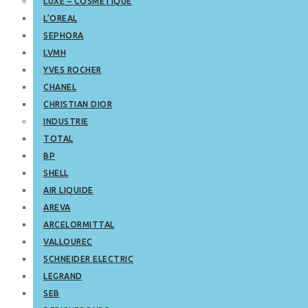
LUXE – COSMETIQUE
L’OREAL
SEPHORA
LVMH
YVES ROCHER
CHANEL
CHRISTIAN DIOR
INDUSTRIE
TOTAL
BP
SHELL
AIR LIQUIDE
AREVA
ARCELORMITTAL
VALLOUREC
SCHNEIDER ELECTRIC
LEGRAND
SEB