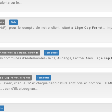
ents sur le...
nde
Side
F), pour le compte de notre client, situé à
Lège
-
Cap
-
Ferret
... i
Andernos-les-Bains, Gironde
Temporis
les communes d'Andernos-les-Bains, Audenge, Lanton, Arès,
Lège
cap
ge-Cap-Ferret, Gironde
Temporis
 l'avant, chaque CV et chaque candidature sont pris en compte... T
t Jean d'Illac,Leognan...
is