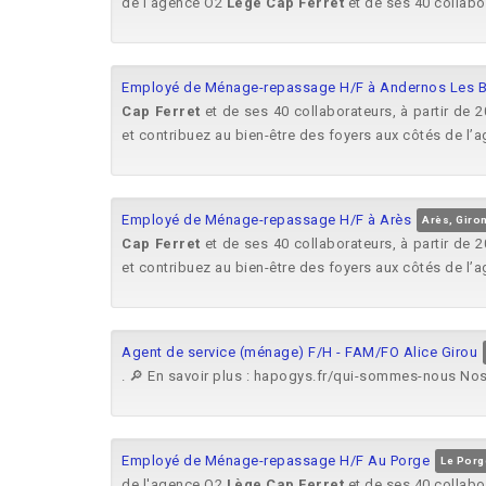
de l'agence O2
Lège
Cap
Ferret
et de ses 40 collabo
Employé de Ménage-repassage H/F à Andernos Les B
Cap
Ferret
et de ses 40 collaborateurs, à partir de
et contribuez au bien-être des foyers aux côtés de l
Employé de Ménage-repassage H/F à Arès
Arès, Giro
Cap
Ferret
et de ses 40 collaborateurs, à partir de
et contribuez au bien-être des foyers aux côtés de l
Agent de service (ménage) F/H - FAM/FO Alice Girou
. 🔎 En savoir plus : hapogys.fr/qui-sommes-nous Nos
Employé de Ménage-repassage H/F Au Porge
Le Porg
de l'agence O2
Lège
Cap
Ferret
et de ses 40 collabo