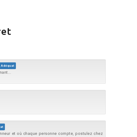
ret
Adéquat
ant...
at
l'honneur et où chaque personne compte, postulez chez