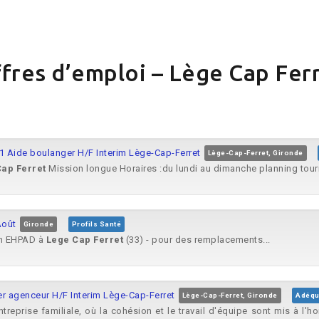
fres d’emploi – Lège Cap Fer
81 Aide boulanger H/F Interim Lège-Cap-Ferret
Lège-Cap-Ferret, Gironde
Cap
Ferret
Mission longue Horaires :du lundi au dimanche planning tourn
Août
Gironde
Profils Santé
 un EHPAD à
Lege
Cap
Ferret
(33) - pour des remplacements...
er agenceur H/F Interim Lège-Cap-Ferret
Lège-Cap-Ferret, Gironde
Adéqu
treprise familiale, où la cohésion et le travail d'équipe sont mis à 