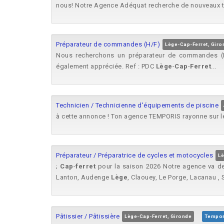
nous! Notre Agence Adéquat recherche de nouveaux tal
Préparateur de commandes (H/F)
Lège-Cap-Ferret, Giro
Nous recherchons un préparateur de commandes (H/
également appréciée. Ref : PDC
Lège
-
Cap
-
Ferret
...
Technicien / Technicienne d'équipements de piscine
à cette annonce ! Ton agence TEMPORIS rayonne sur 
Préparateur / Préparatrice de cycles et motocycles
Lè
;
Cap
-
ferret
pour la saison 2026 Notre agence va de
Lanton, Audenge
Lège
, Claouey, Le Porge, Lacanau , S
Pâtissier / Pâtissière
Lège-Cap-Ferret, Gironde
Tempor