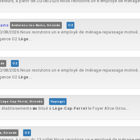
rateurs, à partir de 20/08/2026.Nous recrutons un·e employé de ménage
ains
Andernos-les-Bains, Gironde
O2
 20/08/2026.Nous recrutons un·e employé de ménage-repassage motivé..
’agence O2
Lège
...
nde
O2
 20/08/2026.Nous recrutons un·e employé de ménage-repassage motivé..
’agence O2
Lège
...
Lège-Cap-Ferret, Gironde
Hapogys
 établissements 🏡 Situé à
Lège
-
Cap
-
Ferret
le Foyer Alice Girou...
e, Gironde
O2
rateurs, à partir du 13 juillet.Nous recrutons un·e employé de ménage-re