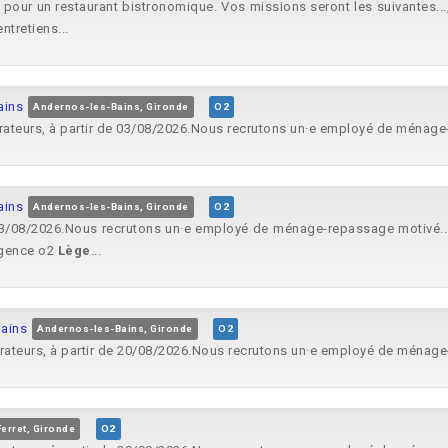
pour un restaurant bistronomique. Vos missions seront les suivantes.
ntretiens...
ains
Andernos-les-Bains, Gironde
O2
rateurs, à partir de 03/08/2026.Nous recrutons un·e employé de ménage
ains
Andernos-les-Bains, Gironde
O2
 03/08/2026.Nous recrutons un·e employé de ménage-repassage motivé..
’agence o2
Lège
...
ains
Andernos-les-Bains, Gironde
O2
rateurs, à partir de 20/08/2026.Nous recrutons un·e employé de ménage
erret, Gironde
O2