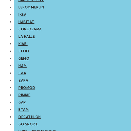
LEROY MERLIN
IKEA
HABITAT
CONFORAMA
LA HALLE
KIABI
CELIO
GEMO
H&M
C&A
ZARA
PROMOD
PIMKIE
GAP
ETAM
DECATHLON
GO SPORT