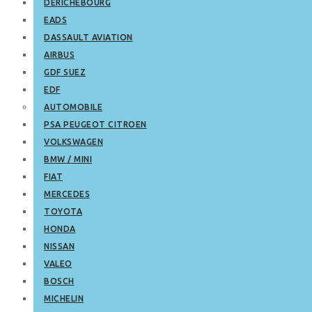
DERICHEBOURG
EADS
DASSAULT AVIATION
AIRBUS
GDF SUEZ
EDF
AUTOMOBILE
PSA PEUGEOT CITROEN
VOLKSWAGEN
BMW / MINI
FIAT
MERCEDES
TOYOTA
HONDA
NISSAN
VALEO
BOSCH
MICHELIN