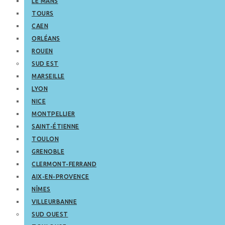
LE MANS
TOURS
CAEN
ORLÉANS
ROUEN
SUD EST
MARSEILLE
LYON
NICE
MONTPELLIER
SAINT-ÉTIENNE
TOULON
GRENOBLE
CLERMONT-FERRAND
AIX-EN-PROVENCE
NÎMES
VILLEURBANNE
SUD OUEST