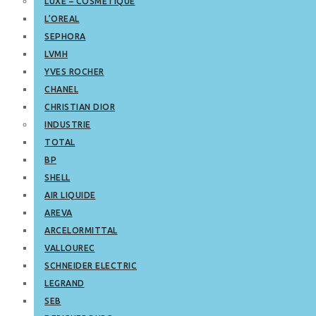
LUXE – COSMETIQUE
L’OREAL
SEPHORA
LVMH
YVES ROCHER
CHANEL
CHRISTIAN DIOR
INDUSTRIE
TOTAL
BP
SHELL
AIR LIQUIDE
AREVA
ARCELORMITTAL
VALLOUREC
SCHNEIDER ELECTRIC
LEGRAND
SEB