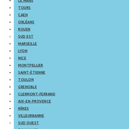
LE MANS
TOURS
CAEN
ORLÉANS
ROUEN
SUD EST
MARSEILLE
LYON
NICE
MONTPELLIER
SAINT-ÉTIENNE
TOULON
GRENOBLE
CLERMONT-FERRAND
AIX-EN-PROVENCE
NÎMES
VILLEURBANNE
SUD OUEST