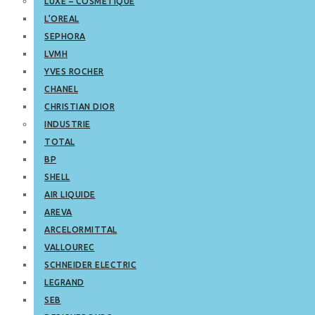
LUXE – COSMETIQUE
L’OREAL
SEPHORA
LVMH
YVES ROCHER
CHANEL
CHRISTIAN DIOR
INDUSTRIE
TOTAL
BP
SHELL
AIR LIQUIDE
AREVA
ARCELORMITTAL
VALLOUREC
SCHNEIDER ELECTRIC
LEGRAND
SEB