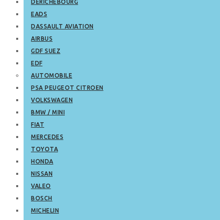
DERICHEBOURG
EADS
DASSAULT AVIATION
AIRBUS
GDF SUEZ
EDF
AUTOMOBILE
PSA PEUGEOT CITROEN
VOLKSWAGEN
BMW / MINI
FIAT
MERCEDES
TOYOTA
HONDA
NISSAN
VALEO
BOSCH
MICHELIN