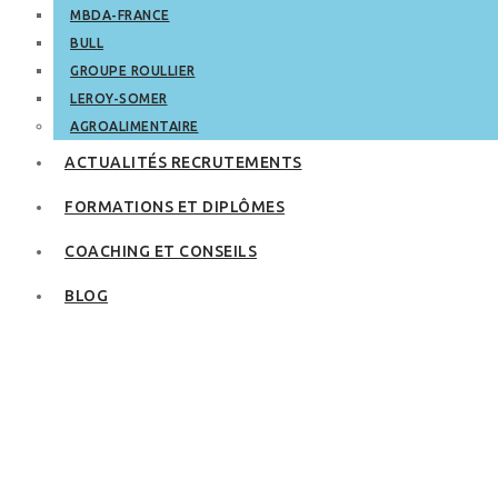
MBDA-FRANCE
BULL
GROUPE ROULLIER
LEROY-SOMER
AGROALIMENTAIRE
ACTUALITÉS RECRUTEMENTS
FORMATIONS ET DIPLÔMES
COACHING ET CONSEILS
BLOG
Le recrutement des
jeunes actifs : où
trouver les bonnes
offres ?