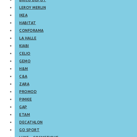
LEROY MERLIN
IKEA
HABITAT
CONFORAMA
LA HALLE
KIABI
CELIO
GEMO
H&M
C&A
ZARA
PROMOD
PIMKIE
GAP
ETAM
DECATHLON
GO SPORT