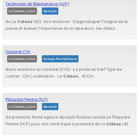
Technicien de Maintenance (H/F)
Le Coteau, Loire
Aprojob
de Le
Coteau
(42). Vos missions : Diagnostiquer l'origine de la
panne et évaluer l'importance de la réparation, les délais...
Cuisinier F/H
Le Coteau, Loire
Groupe Restalliance
Nous recrutons un Cuisinier (F/H) : Le poste en bref Type de
contrat : CDI Localisation : Le
Coteau
, 42120...
Plaquiste Peintre (h/f)
Le Coteau, Loire
Aprojob
de proximité. Notre agence Aprojob Roanne recrute un Plaquiste
Peintre (H/F) pour son client basé à proximité de Le
Coteau
(42...