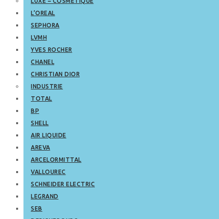
LUXE – COSMETIQUE
L’OREAL
SEPHORA
LVMH
YVES ROCHER
CHANEL
CHRISTIAN DIOR
INDUSTRIE
TOTAL
BP
SHELL
AIR LIQUIDE
AREVA
ARCELORMITTAL
VALLOUREC
SCHNEIDER ELECTRIC
LEGRAND
SEB