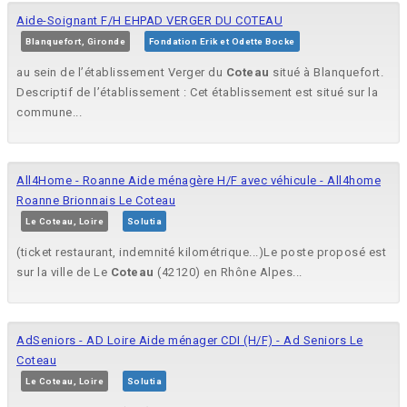
Aide-Soignant F/H EHPAD VERGER DU COTEAU
Blanquefort, Gironde
Fondation Erik et Odette Bocke
au sein de l’établissement Verger du
Coteau
situé à Blanquefort.
Descriptif de l’établissement : Cet établissement est situé sur la
commune...
All4Home - Roanne Aide ménagère H/F avec véhicule - All4home
Roanne Brionnais Le Coteau
Le Coteau, Loire
Solutia
(ticket restaurant, indemnité kilométrique...)Le poste proposé est
sur la ville de Le
Coteau
(42120) en Rhône Alpes...
AdSeniors - AD Loire Aide ménager CDI (H/F) - Ad Seniors Le
Coteau
Le Coteau, Loire
Solutia