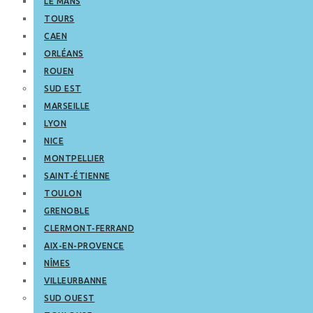
LE MANS
TOURS
CAEN
ORLÉANS
ROUEN
SUD EST
MARSEILLE
LYON
NICE
MONTPELLIER
SAINT-ÉTIENNE
TOULON
GRENOBLE
CLERMONT-FERRAND
AIX-EN-PROVENCE
NÎMES
VILLEURBANNE
SUD OUEST