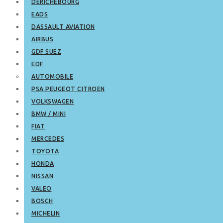
DERICHEBOURG
EADS
DASSAULT AVIATION
AIRBUS
GDF SUEZ
EDF
AUTOMOBILE
PSA PEUGEOT CITROEN
VOLKSWAGEN
BMW / MINI
FIAT
MERCEDES
TOYOTA
HONDA
NISSAN
VALEO
BOSCH
MICHELIN