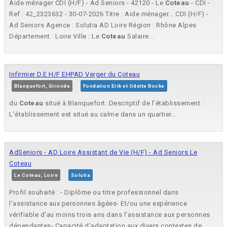
Aide ménager CDI (H/F) - Ad Seniors - 42120 - Le
Coteau
- CDI -
Ref : 42_2323632 - 30-07-2026 Titre : Aide ménager... CDI (H/F) -
Ad Seniors Agence : Solutia AD Loire Région : Rhône Alpes
Département : Loire Ville : Le
Coteau
Salaire...
Infirmier D.E H/F EHPAD Verger du Coteau
Blanquefort, Gironde
Fondation Erik et Odette Bocke
du
Coteau
situé à Blanquefort. Descriptif de l’établissement :
L'établissement est situé au calme dans un quartier...
AdSeniors - AD Loire Assistant de Vie (H/F) - Ad Seniors Le
Coteau
Le Coteau, Loire
Solutia
Profil souhaité : - Diplôme ou titre professionnel dans
l'assistance aux personnes âgées- Et/ou une expérience
vérifiable d'au moins trois ans dans l'assistance aux personnes
dépendantes- Capacité d'adaptation aux divers contextes de