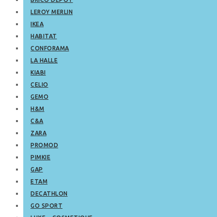
LEROY MERLIN
IKEA
HABITAT
CONFORAMA
LA HALLE
KIABI
CELIO
GEMO
H&M
C&A
ZARA
PROMOD
PIMKIE
GAP
ETAM
DECATHLON
GO SPORT