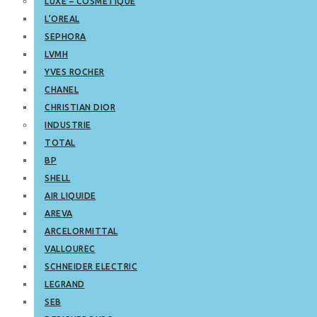
LUXE – COSMETIQUE
L’OREAL
SEPHORA
LVMH
YVES ROCHER
CHANEL
CHRISTIAN DIOR
INDUSTRIE
TOTAL
BP
SHELL
AIR LIQUIDE
AREVA
ARCELORMITTAL
VALLOUREC
SCHNEIDER ELECTRIC
LEGRAND
SEB