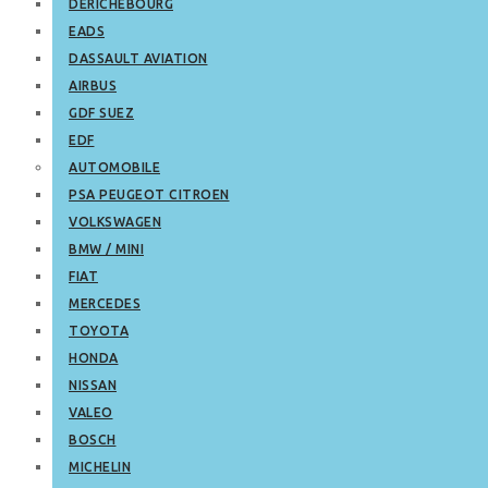
DERICHEBOURG
EADS
DASSAULT AVIATION
AIRBUS
GDF SUEZ
EDF
AUTOMOBILE
PSA PEUGEOT CITROEN
VOLKSWAGEN
BMW / MINI
FIAT
MERCEDES
TOYOTA
HONDA
NISSAN
VALEO
BOSCH
MICHELIN