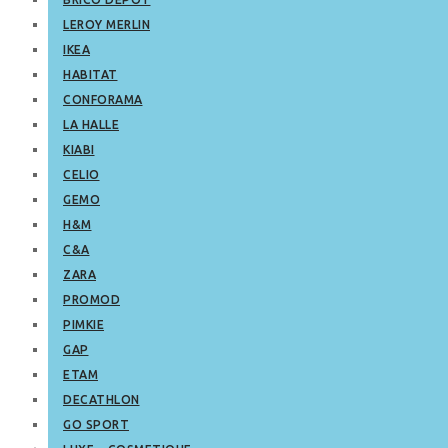
LEROY MERLIN
IKEA
HABITAT
CONFORAMA
LA HALLE
KIABI
CELIO
GEMO
H&M
C&A
ZARA
PROMOD
PIMKIE
GAP
ETAM
DECATHLON
GO SPORT