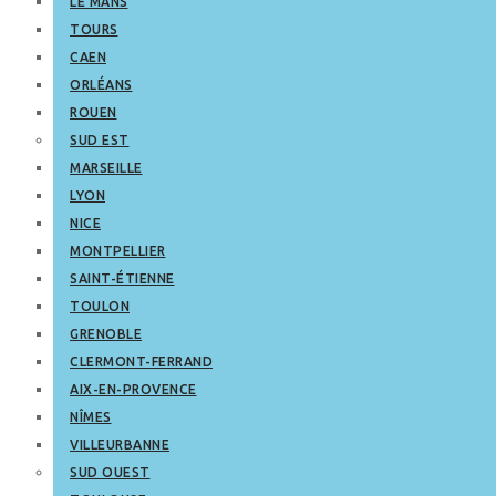
LE MANS
TOURS
CAEN
ORLÉANS
ROUEN
SUD EST
MARSEILLE
LYON
NICE
MONTPELLIER
SAINT-ÉTIENNE
TOULON
GRENOBLE
CLERMONT-FERRAND
AIX-EN-PROVENCE
NÎMES
VILLEURBANNE
SUD OUEST