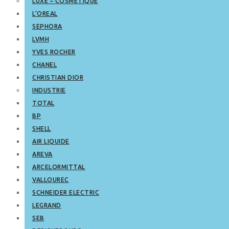
LUXE – COSMETIQUE
L’OREAL
SEPHORA
LVMH
YVES ROCHER
CHANEL
CHRISTIAN DIOR
INDUSTRIE
TOTAL
BP
SHELL
AIR LIQUIDE
AREVA
ARCELORMITTAL
VALLOUREC
SCHNEIDER ELECTRIC
LEGRAND
SEB