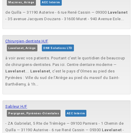
Mazères, Ariège
AEC Intérim
de Quilla — 31190 Auterive - 6 rue René Cassin — 09300
Lavelanet
- 35 avenue Jacques Douzans - 31600 Muret - 940 Avenue Eole...
Chirurgien-dentiste H/F
Lavelanet, Ariège
DN8 Solutions LTD
à voir avec vos patients. Pourtant c'est le quotidien de beaucoup
de chirurgiens-dentistes. Pas ici. Centre dentaire moderne —
Lavelanet
....
Lavelanet
, c'est le pays d'Olmes au pied des
Pyrénées : Ville du sud de l'Ariège au pied du massif du Saint-
Barthélemy, à 1h...
Sableur H/F
Perpignan, Pyrénées-Orientales
AEC Intérim
- ZA Gabrielat, 5 Rte de Trémège — 09100 Pamiers - 1 Chemin de
Quilla — 31190 Auterive - 6 rue René Cassin — 09300
Lavelanet
-