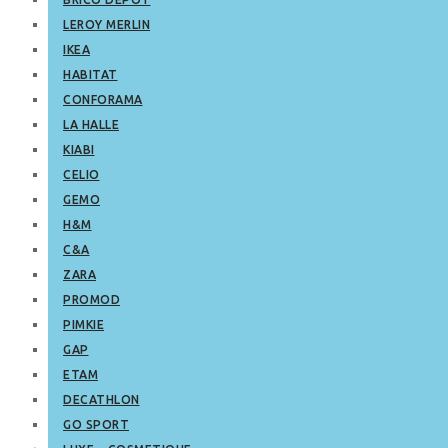
LEROY MERLIN
IKEA
HABITAT
CONFORAMA
LA HALLE
KIABI
CELIO
GEMO
H&M
C&A
ZARA
PROMOD
PIMKIE
GAP
ETAM
DECATHLON
GO SPORT