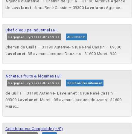
Agence d'Auterive : 1 Chemin de Quilla — 31190 Auterive Agence
de
Lavelanet
: 6 rue René Cassin — 09300
Lavelanet
Agence...
Chef d'equipe industriel H/F
Perpignan, Pyrénées-Orientales
AEC Intérim
Chemin de Quilla — 31190 Auterive- 6 rue René Cassin — 09300
Lavelanet
- 35 avenue Jacques Douzans - 31600 Muret- 940...
Acheteur fruits & légumes H/F
Perpignan, Pyrénées-Orientales
Solution Recrutement
de Quilla — 31190 Auterive-
Lavelanet
: 6 rue René Cassin —
09300
Lavelanet
- Muret : 35 avenue Jacques douzans - 31600
Muret...
Collaborateur Comptable (H/F)