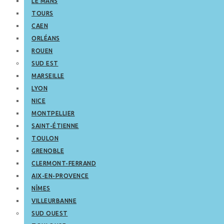
LE MANS
TOURS
CAEN
ORLÉANS
ROUEN
SUD EST
MARSEILLE
LYON
NICE
MONTPELLIER
SAINT-ÉTIENNE
TOULON
GRENOBLE
CLERMONT-FERRAND
AIX-EN-PROVENCE
NÎMES
VILLEURBANNE
SUD OUEST