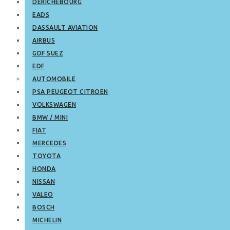
DERICHEBOURG
EADS
DASSAULT AVIATION
AIRBUS
GDF SUEZ
EDF
AUTOMOBILE
PSA PEUGEOT CITROEN
VOLKSWAGEN
BMW / MINI
FIAT
MERCEDES
TOYOTA
HONDA
NISSAN
VALEO
BOSCH
MICHELIN