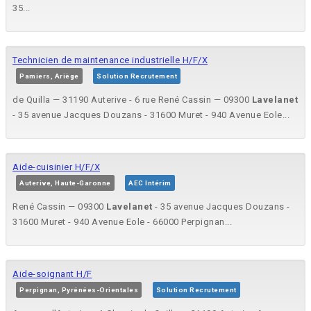
35...
Technicien de maintenance industrielle H/F/X
Pamiers, Ariège
Solution Recrutement
de Quilla — 31190 Auterive - 6 rue René Cassin — 09300
Lavelanet
- 35 avenue Jacques Douzans - 31600 Muret - 940 Avenue Eole...
Aide-cuisinier H/F/X
Auterive, Haute-Garonne
AEC Intérim
René Cassin — 09300
Lavelanet
- 35 avenue Jacques Douzans -
31600 Muret - 940 Avenue Eole - 66000 Perpignan...
Aide-soignant H/F
Perpignan, Pyrénées-Orientales
Solution Recrutement