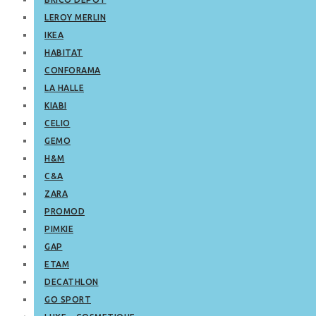
LEROY MERLIN
IKEA
HABITAT
CONFORAMA
LA HALLE
KIABI
CELIO
GEMO
H&M
C&A
ZARA
PROMOD
PIMKIE
GAP
ETAM
DECATHLON
GO SPORT