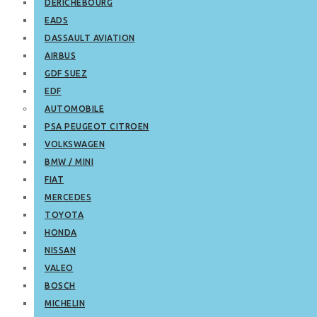
DERICHEBOURG
EADS
DASSAULT AVIATION
AIRBUS
GDF SUEZ
EDF
AUTOMOBILE
PSA PEUGEOT CITROEN
VOLKSWAGEN
BMW / MINI
FIAT
MERCEDES
TOYOTA
HONDA
NISSAN
VALEO
BOSCH
MICHELIN