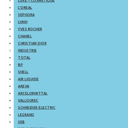
LUXE – COSMETIQUE
L’OREAL
SEPHORA
LVMH
YVES ROCHER
CHANEL
CHRISTIAN DIOR
INDUSTRIE
TOTAL
BP
SHELL
AIR LIQUIDE
AREVA
ARCELORMITTAL
VALLOUREC
SCHNEIDER ELECTRIC
LEGRAND
SEB