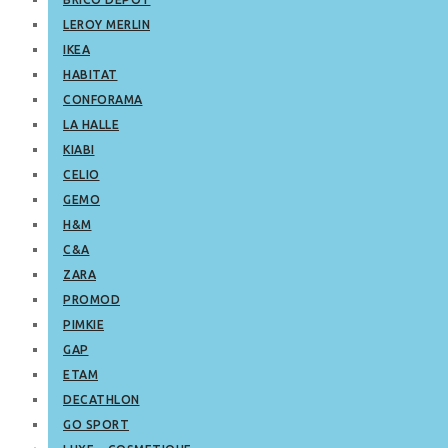
LEROY MERLIN
IKEA
HABITAT
CONFORAMA
LA HALLE
KIABI
CELIO
GEMO
H&M
C&A
ZARA
PROMOD
PIMKIE
GAP
ETAM
DECATHLON
GO SPORT