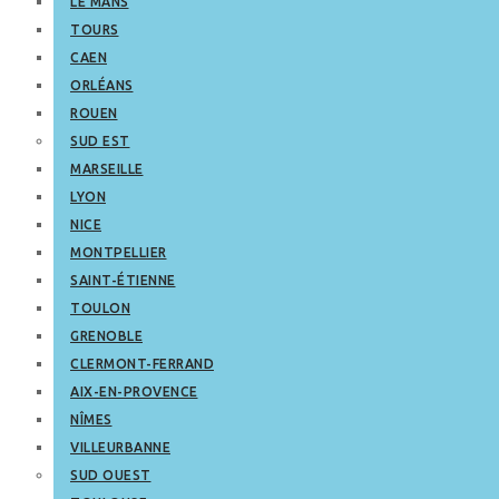
LE MANS
TOURS
CAEN
ORLÉANS
ROUEN
SUD EST
MARSEILLE
LYON
NICE
MONTPELLIER
SAINT-ÉTIENNE
TOULON
GRENOBLE
CLERMONT-FERRAND
AIX-EN-PROVENCE
NÎMES
VILLEURBANNE
SUD OUEST