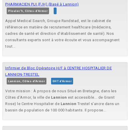
PHARMACIEN PUI (F/H) (Basé à Lannion)
Ploulec'h, Côtes-d'Armor
Appel Medical Search, Groupe Randstad, est le cabinet de
référence en matière de recrutement healthcare (médecins,
cadres de santé et direction d'établissement de santé). Nos
consultants experts sont à votre écoute et vous accompagnent
tout...
Infirmier de Bloc Opératoire H/F à CENTRE HOSPITALIER DE
LANNION-TRESTEL
Lannion, Côtes-d'Armor
GHT d'Armor
Votre mission : À propos de nous Situé en Bretagne, dans les
Côtes d’Armor, la ville de
Lannion
est accessible... de Granit
Rose) le Centre Hospitalier de
Lannion
Trestel s’ancre dans un
bassin de population de 100 000 habitants. Il propose...