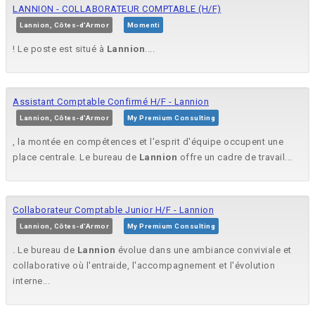
LANNION - COLLABORATEUR COMPTABLE (H/F)
Lannion, Côtes-d'Armor
Momenti
! Le poste est situé à
Lannion
....
Assistant Comptable Confirmé H/F - Lannion
Lannion, Côtes-d'Armor
My Premium Consulting
, la montée en compétences et l'esprit d'équipe occupent une
place centrale. Le bureau de
Lannion
offre un cadre de travail...
Collaborateur Comptable Junior H/F - Lannion
Lannion, Côtes-d'Armor
My Premium Consulting
. Le bureau de
Lannion
évolue dans une ambiance conviviale et
collaborative où l'entraide, l'accompagnement et l'évolution
interne...