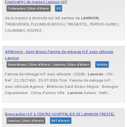
Employé(e) de maison Lannion H/F
Trébeurden, Côtes-d'Armor
O2
de la maison à domicile sur leS secteur de
LANNION
,
TREBEURDEN, PLEUMEUR-BODOU, TREGASTEL, PERROS-GUIREC,
LOUANNEC, ROSPEZ...
All4Home - Saint Brieuc Femme de ménage H/F avec véhicule
Lannion
Saint-Brieuc, Côtes-d'Armor - Lannion, Côtes-d'Armor
Solutia
Femme de ménage H/F avec véhicule - 22300 -
Lannion
- CDI -
Ref : 22_2327453 - 25-07-2026 Titre : Femme de ménage H/F...
avec véhicule Agence : All4Home Saint Brieuc Région : Bretagne
Département : Côtes d'armor Ville :
Lannion
Salaire : SMIC...
Brancardier H/F à CENTRE HOSPITALIER DE LANNION-TRESTEL
Lannion, Côtes-d'Armor
GHT d'Armor