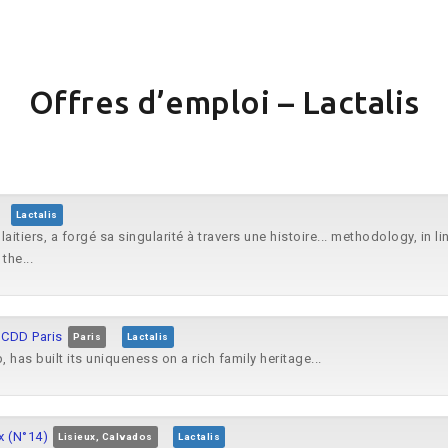
Offres d’emploi – Lactalis
Lactalis
laitiers, a forgé sa singularité à travers une histoire... methodology, in 
the...
CDD Paris
Paris
Lactalis
, has built its uniqueness on a rich family heritage...
x (N°14)
Lisieux, Calvados
Lactalis