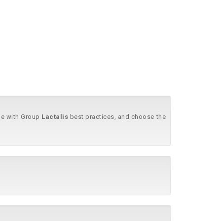
line with Group
Lactalis
best practices, and choose the