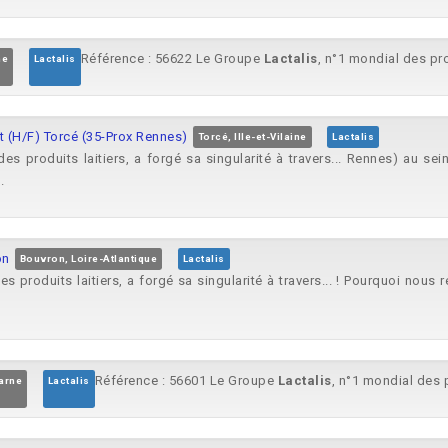
Référence : 56622 Le Groupe
Lactalis
, n°1 mondial des prod
ne
Lactalis
 (H/F) Torcé (35-Prox Rennes)
Torcé, Ille-et-Vilaine
Lactalis
des produits laitiers, a forgé sa singularité à travers... Rennes) au se
.
on
Bouvron, Loire-Atlantique
Lactalis
es produits laitiers, a forgé sa singularité à travers... ! Pourquoi nous r
Référence : 56601 Le Groupe
Lactalis
, n°1 mondial des pr
arne
Lactalis