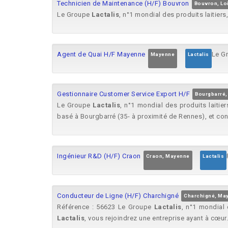
Technicien de Maintenance (H/F) Bouvron
Bouvron, Loi
Le Groupe
Lactalis
, n°1 mondial des produits laitiers,
Agent de Quai H/F Mayenne
Le G
Mayenne
Lactalis
Gestionnaire Customer Service Export H/F
Bourgbarré, 
Le Groupe
Lactalis
, n°1 mondial des produits laitier
basé à Bourgbarré (35- à proximité de Rennes), et cont
Ingénieur R&D (H/F) Craon
Craon, Mayenne
Lactalis
Conducteur de Ligne (H/F) Charchigné
Charchigné, Ma
Référence : 56623 Le Groupe
Lactalis
, n°1 mondial 
Lactalis
, vous rejoindrez une entreprise ayant à cœur.