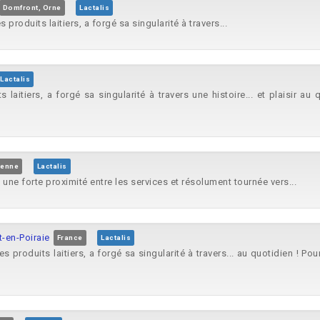
Domfront, Orne
Lactalis
 produits laitiers, a forgé sa singularité à travers...
Lactalis
 laitiers, a forgé sa singularité à travers une histoire... et plaisir au
yenne
Lactalis
 une forte proximité entre les services et résolument tournée vers...
-en-Poiraie
France
Lactalis
s produits laitiers, a forgé sa singularité à travers... au quotidien ! Po