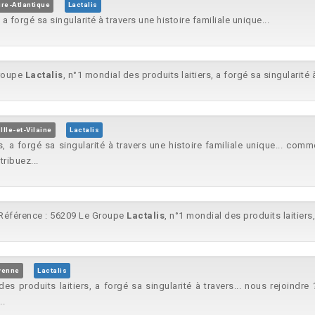
re-Atlantique
Lactalis
 a forgé sa singularité à travers une histoire familiale unique...
roupe
Lactalis
, n°1 mondial des produits laitiers, a forgé sa singularité à
Ille-et-Vilaine
Lactalis
s, a forgé sa singularité à travers une histoire familiale unique... com
ribuez...
Référence : 56209 Le Groupe
Lactalis
, n°1 mondial des produits laitiers,
yenne
Lactalis
des produits laitiers, a forgé sa singularité à travers... nous rejoindre 
..