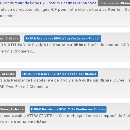
64 Conducteur de ligne H/F Interim Charmes-sur-Rhône
Charmes-sur-Rhône
te un conducteur de ligne H/F pour notre client situé à La
Voulte
...-Su
ensemble...
ône, Ardèche
EHPAD Residence RIVOLY (La Voulte-sur-Rhone)
00 % à l'EHPAD de Rivoly à La
Voulte
-sur-
Rhône
. Durée du contrat : CDD
Perrin à Chomérac...
, Ardèche
EHPAD Residence RIVOLY (La Voulte-sur-Rhone)
 % à la Résidence Hospitalière de Rivoly à la
Voulte
sur
Rhône
. Durée..
AD Yves Perrin à Chomérac...
-Rhône, Ardèche
EHPAD Residence RIVOLY (La Voulte-sur-Rhone)
s renouvelable ATTRACTIVITE Le Centre Hospitalier est composé de 2 pôles
oly à La
Voulte
sur
Rhône
...