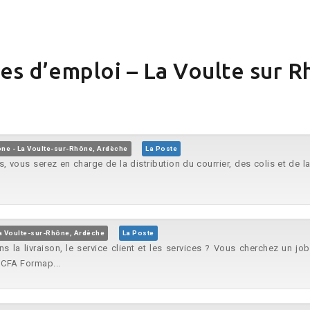
es d’emploi – La Voulte sur 
ne - La Voulte-sur-Rhône, Ardèche
La Poste
, vous serez en charge de la distribution du courrier, des colis et de l
a Voulte-sur-Rhône, Ardèche
La Poste
s la livraison, le service client et les services ? Vous cherchez un j
 CFA Formap...