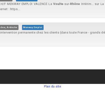
E H/F MENWAY EMPLOI VALENCE La
Voulte
-sur-
Rhône
Intérim... sur L
rnet : https...
hône, Ardèche
Menway Emploi
 intervention permanente chez les clients (dans toute France - grands d
Plan du site