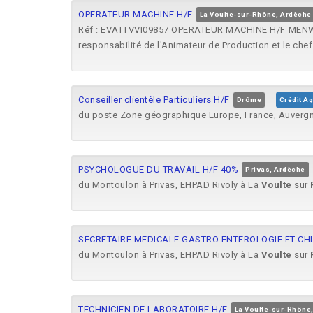
OPERATEUR MACHINE H/F
La Voulte-sur-Rhône, Ardèche
Réf : EVATTVVI09857 OPERATEUR MACHINE H/F MEN
responsabilité de l'Animateur de Production et le chef
Conseiller clientèle Particuliers H/F
Drôme
Crédit Ag
du poste Zone géographique Europe, France, Auverg
PSYCHOLOGUE DU TRAVAIL H/F 40%
Privas, Ardèche
du Montoulon à Privas, EHPAD Rivoly à La
Voulte
sur
SECRETAIRE MEDICALE GASTRO ENTEROLOGIE ET CH
du Montoulon à Privas, EHPAD Rivoly à La
Voulte
sur
TECHNICIEN DE LABORATOIRE H/F
La Voulte-sur-Rhône