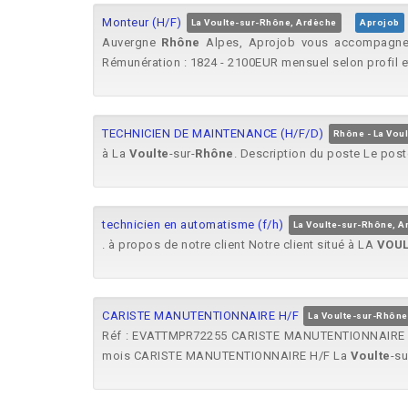
Monteur (H/F)
La Voulte-sur-Rhône, Ardèche
Aprojob
Auvergne
Rhône
Alpes, Aprojob vous accompagne e
Rémunération : 1824 - 2100EUR mensuel selon profil e
TECHNICIEN DE MAINTENANCE (H/F/D)
Rhône - La Vou
à La
Voulte
-sur-
Rhône
. Description du poste Le post
technicien en automatisme (f/h)
La Voulte-sur-Rhône, A
. à propos de notre client Notre client situé à LA
VOUL
CARISTE MANUTENTIONNAIRE H/F
La Voulte-sur-Rhône
Réf : EVATTMPR72255 CARISTE MANUTENTIONNAIR
mois CARISTE MANUTENTIONNAIRE H/F La
Voulte
-su