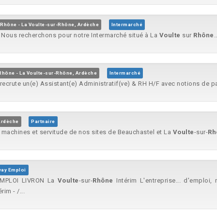
Rhône - La Voulte-sur-Rhône, Ardèche
Intermarché
e Nous recherchons pour notre Intermarché situé à La
Voulte
sur
Rhône
.
Rhône - La Voulte-sur-Rhône, Ardèche
Intermarché
recrute un(e) Assistant(e) Administratif(ve) & RH H/F avec notions de pa
Ardèche
Partnaire
 machines et servitude de nos sites de Beauchastel et La
Voulte
-sur-
Rh
ay Emploi
EMPLOI LIVRON La
Voulte
-sur-
Rhône
Intérim L'entreprise... d'emploi
rim - /...