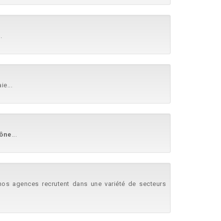
..
ie...
ône
...
, nos agences recrutent dans une variété de secteurs