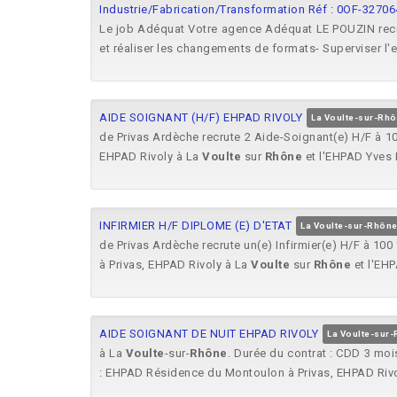
Industrie/Fabrication/Transformation Réf : 0OF-3270
Le job Adéquat Votre agence Adéquat LE POUZIN recru
et réaliser les changements de formats- Superviser l'
AIDE SOIGNANT (H/F) EHPAD RIVOLY
La Voulte-sur-Rh
de Privas Ardèche recrute 2 Aide-Soignant(e) H/F à 1
EHPAD Rivoly à La
Voulte
sur
Rhône
et l'EHPAD Yves 
INFIRMIER H/F DIPLOME (E) D'ETAT
La Voulte-sur-Rhône
de Privas Ardèche recrute un(e) Infirmier(e) H/F à 100
à Privas, EHPAD Rivoly à La
Voulte
sur
Rhône
et l'EHP
AIDE SOIGNANT DE NUIT EHPAD RIVOLY
La Voulte-sur
à La
Voulte
-sur-
Rhône
. Durée du contrat : CDD 3 moi
: EHPAD Résidence du Montoulon à Privas, EHPAD Riv