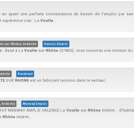
n ayant une parfaite connaissance du bassin de l'emploi par ses 
t expérience Lieu : La
Voulte
...
lte-sur-Rhône, Ardèche
Samsic Emploi
e : Basé à La
Voulte
-sur-
Rhône
(07800), vous couvrirez une mission du l
rdèche
Randstad
TE
SUR
RHONE
est un fabricant reconnu dans le secteur...
, Ardèche
Menway Emploi
E H/F MENWAY EMPLOI VALENCE La
Voulte
-sur-
Rhône
Intérim... d'habi
r-
Rhône
Intérim...