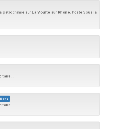
 la pétrochimie sur La
Voulte
sur
Rhône
. Poste Sous la
taire...
rdèche
taire...