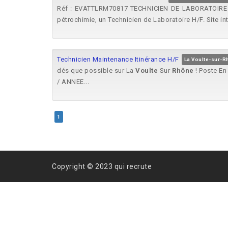
Réf : EVATTLRM70817 TECHNICIEN DE LABORATOIR
pétrochimie, un Technicien de Laboratoire H/F. Site inte
Technicien Maintenance Itinérance H/F
La Voulte-sur-R
dés que possible sur La
Voulte
Sur
Rhône
! Poste En
/ ANNEE...
1
Copyright © 2023 qui recrute