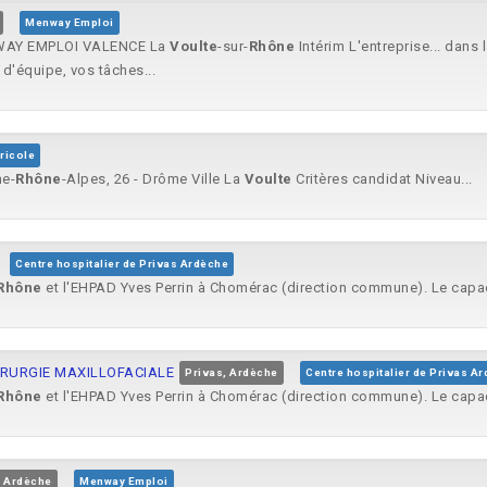
Menway Emploi
WAY EMPLOI VALENCE La
Voulte
-sur-
Rhône
Intérim L'entreprise... dans
 d'équipe, vos tâches...
ricole
ne-
Rhône
-Alpes, 26 - Drôme Ville La
Voulte
Critères candidat Niveau...
Centre hospitalier de Privas Ardèche
Rhône
et l'EHPAD Yves Perrin à Chomérac (direction commune). Le capaci
IRURGIE MAXILLOFACIALE
Privas, Ardèche
Centre hospitalier de Privas A
Rhône
et l'EHPAD Yves Perrin à Chomérac (direction commune). Le capaci
, Ardèche
Menway Emploi