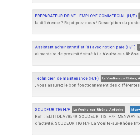
PREPARATEUR DRIVE - EMPLOYE COMMERCIAL (H/F)
la différence ? Rejoignez-nous ! Description du post
Assistant administratif et RH avec notion paie (H/F)
alimentaire de proximité situé à La
Voulte
-sur-
Rhône
Technicien de maintenance (H/F)
La Voulte-sur-Rhône, 
, vous assurez le bon fonctionnement des différentes
SOUDEUR TIG H/F
La Voulte-sur-Rhône, Ardèche
Menw
Réf : ELITTDLA78549 SOUDEUR TIG H/F MENWAY 
d'activité. SOUDEUR TIG H/F La
Voulte
-sur-
Rhône
Inté