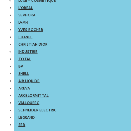
LUXE – COSMETIQUE
L’OREAL
SEPHORA
LVMH
YVES ROCHER
CHANEL
CHRISTIAN DIOR
INDUSTRIE
TOTAL
BP
SHELL
AIR LIQUIDE
AREVA
ARCELORMITTAL
VALLOUREC
SCHNEIDER ELECTRIC
LEGRAND
SEB