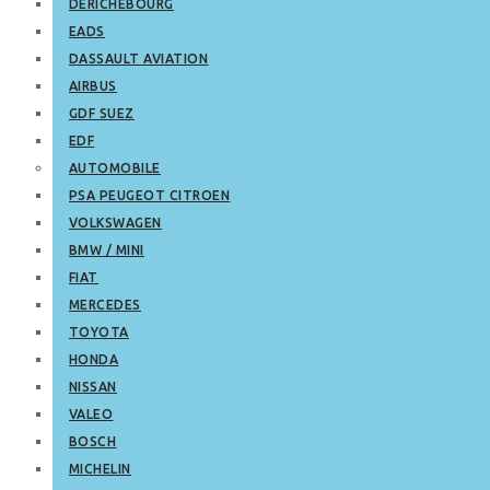
DERICHEBOURG
EADS
DASSAULT AVIATION
AIRBUS
GDF SUEZ
EDF
AUTOMOBILE
PSA PEUGEOT CITROEN
VOLKSWAGEN
BMW / MINI
FIAT
MERCEDES
TOYOTA
HONDA
NISSAN
VALEO
BOSCH
MICHELIN