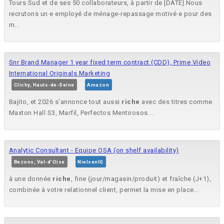
Tours Sud et de ses 50 collaborateurs, à partir de [DATE].Nous
recrutons un·e employé de ménage-repassage motivé·e pour des
m...
Snr Brand Manager 1 year fixed term contract (CDD), Prime Video
International Originals Marketing
Clichy, Hauts-de-Seine
Amazon
Bajito, et 2026 s'annonce tout aussi
riche
avec des titres comme
Maxton Hall S3, Marfil, Perfectos Mentirosos...
Analytic Consultant - Equipe OSA (on shelf availability)
Bezons, Val-d'Oise
NielsenIQ
à une donnée
riche
, fine (jour/magasin/produit) et fraîche (J+1),
combinée à votre relationnel client, permet la mise en place...