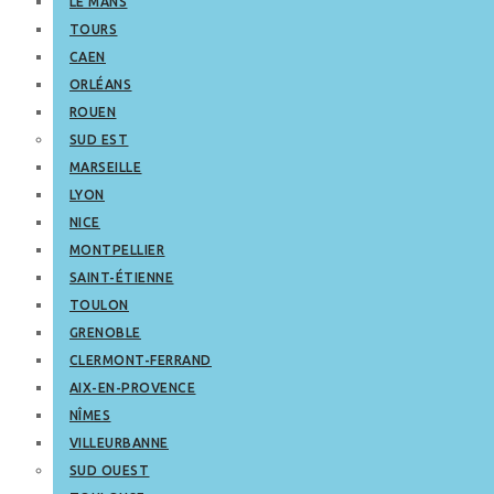
LE MANS
TOURS
CAEN
ORLÉANS
ROUEN
SUD EST
MARSEILLE
LYON
NICE
MONTPELLIER
SAINT-ÉTIENNE
TOULON
GRENOBLE
CLERMONT-FERRAND
AIX-EN-PROVENCE
NÎMES
VILLEURBANNE
SUD OUEST