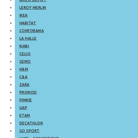
LEROY MERLIN
IKEA
HABITAT
CONFORAMA
LA HALLE
KIABI
CELIO
GEMO
H&M
C&A
ZARA
PROMOD
PIMKIE
GAP
ETAM
DECATHLON
GO SPORT