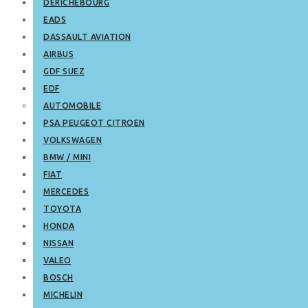
DERICHEBOURG
EADS
DASSAULT AVIATION
AIRBUS
GDF SUEZ
EDF
AUTOMOBILE
PSA PEUGEOT CITROEN
VOLKSWAGEN
BMW / MINI
FIAT
MERCEDES
TOYOTA
HONDA
NISSAN
VALEO
BOSCH
MICHELIN