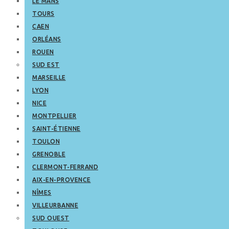
LE MANS
TOURS
CAEN
ORLÉANS
ROUEN
SUD EST
MARSEILLE
LYON
NICE
MONTPELLIER
SAINT-ÉTIENNE
TOULON
GRENOBLE
CLERMONT-FERRAND
AIX-EN-PROVENCE
NÎMES
VILLEURBANNE
SUD OUEST