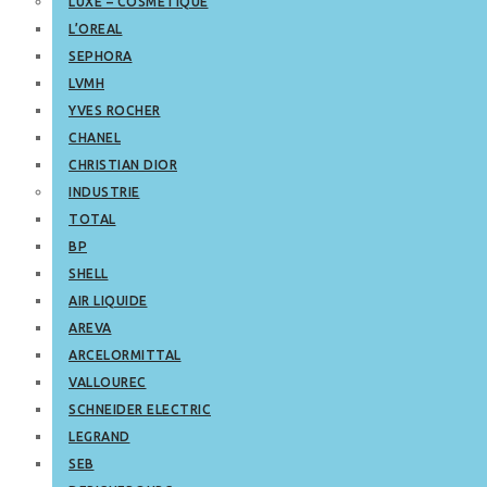
LUXE – COSMETIQUE
L’OREAL
SEPHORA
LVMH
YVES ROCHER
CHANEL
CHRISTIAN DIOR
INDUSTRIE
TOTAL
BP
SHELL
AIR LIQUIDE
AREVA
ARCELORMITTAL
VALLOUREC
SCHNEIDER ELECTRIC
LEGRAND
SEB