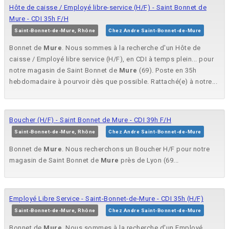
Hôte de caisse / Employé libre-service (H/F) - Saint Bonnet de
Mure - CDI 35h F/H
Saint-Bonnet-de-Mure, Rhône
Chez Andre Saint-Bonnet-de-Mure
Bonnet de
Mure
. Nous sommes à la recherche d'un Hôte de
caisse / Employé libre service (H/F), en CDI à temps plein... pour
notre magasin de Saint Bonnet de
Mure
(69). Poste en 35h
hebdomadaire à pourvoir dès que possible. Rattaché(e) à notre...
Boucher (H/F) - Saint Bonnet de Mure - CDI 39h F/H
Saint-Bonnet-de-Mure, Rhône
Chez Andre Saint-Bonnet-de-Mure
Bonnet de
Mure
. Nous recherchons un Boucher H/F pour notre
magasin de Saint Bonnet de
Mure
près de Lyon (69...
Employé Libre Service - Saint-Bonnet-de-Mure - CDI 35h (H/F)
Saint-Bonnet-de-Mure, Rhône
Chez Andre Saint-Bonnet-de-Mure
Bonnet de
Mure
. Nous sommes à la recherche d'un Employé