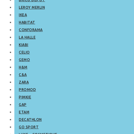
LEROY MERLIN
IKEA
HABITAT
CONFORAMA
LA HALLE
KIABI
CELIO
GEMO
H&M
C&A
ZARA
PROMOD
PIMKIE
GAP
ETAM
DECATHLON
GO SPORT