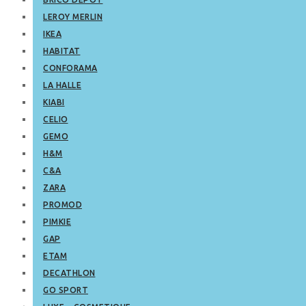
LEROY MERLIN
IKEA
HABITAT
CONFORAMA
LA HALLE
KIABI
CELIO
GEMO
H&M
C&A
ZARA
PROMOD
PIMKIE
GAP
ETAM
DECATHLON
GO SPORT