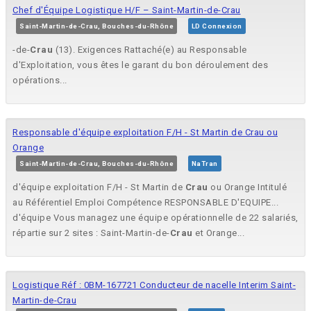
Chef d'Équipe Logistique H/F – Saint-Martin-de-Crau
Saint-Martin-de-Crau, Bouches-du-Rhône
LD Connexion
-de-
Crau
(13). Exigences Rattaché(e) au Responsable
d'Exploitation, vous êtes le garant du bon déroulement des
opérations...
Responsable d'équipe exploitation F/H - St Martin de Crau ou
Orange
Saint-Martin-de-Crau, Bouches-du-Rhône
NaTran
d'équipe exploitation F/H - St Martin de
Crau
ou Orange Intitulé
au Référentiel Emploi Compétence RESPONSABLE D'EQUIPE...
d'équipe Vous managez une équipe opérationnelle de 22 salariés,
répartie sur 2 sites : Saint-Martin-de-
Crau
et Orange...
Logistique Réf : 0BM-167721 Conducteur de nacelle Interim Saint-
Martin-de-Crau