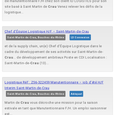
de manutentionnaire F/H chez son client ID LOGISTICS pour son
site basé à Saint Martin de
Crau
Venez relever les défis de la
logistique...
Chef d’Équipe Logistique H/F – Saint-Martin-de-Crau
Saint-Martin-de-Crau, Bouches-du-Rhône
LD Connexion
et de la supply chain, un(e) Chef d’Équipe Logistique dans le
cadre du développement de ses activités sur Saint-Martin-de-
Crau
... de développement ambitieux Poste en CDI Localisation :
Saint-Martin-de-
Crau
(13)...
Logistique Réf : Z56-322459 Manutentionnaire – job d’été H/F
Interim Saint-Martin-de-Crau
Saint-Martin-de-Crau, Bouches-du-Rhône
Adéquat
Martin de
Crau
vous décroche une mission pour la saison
estivale en tant que Manutentionnaire F/H. Un emploi saisonnier
est...