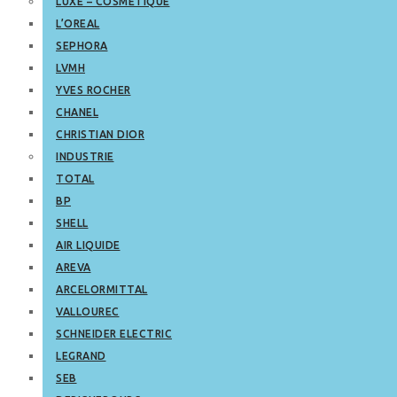
LUXE – COSMETIQUE
L’OREAL
SEPHORA
LVMH
YVES ROCHER
CHANEL
CHRISTIAN DIOR
INDUSTRIE
TOTAL
BP
SHELL
AIR LIQUIDE
AREVA
ARCELORMITTAL
VALLOUREC
SCHNEIDER ELECTRIC
LEGRAND
SEB