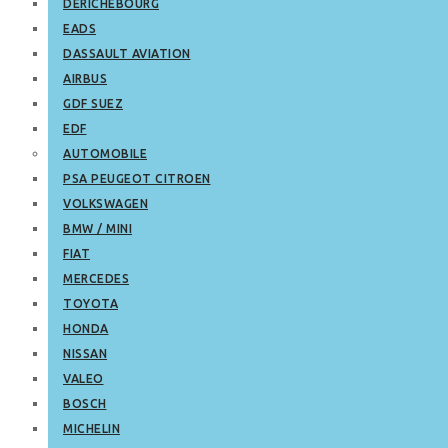
DERICHEBOURG
EADS
DASSAULT AVIATION
AIRBUS
GDF SUEZ
EDF
AUTOMOBILE
PSA PEUGEOT CITROEN
VOLKSWAGEN
BMW / MINI
FIAT
MERCEDES
TOYOTA
HONDA
NISSAN
VALEO
BOSCH
MICHELIN