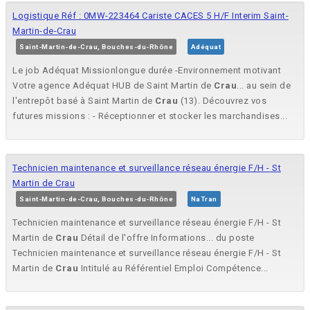
Logistique Réf : 0MW-223464 Cariste CACES 5 H/F Interim Saint-
Martin-de-Crau
Saint-Martin-de-Crau, Bouches-du-Rhône
Adéquat
Le job Adéquat Missionlongue durée -Environnement motivant
Votre agence Adéquat HUB de Saint Martin de
Crau
... au sein de
l'entrepôt basé à Saint Martin de
Crau
(13). Découvrez vos
futures missions : - Réceptionner et stocker les marchandises...
Technicien maintenance et surveillance réseau énergie F/H - St
Martin de Crau
Saint-Martin-de-Crau, Bouches-du-Rhône
NaTran
Technicien maintenance et surveillance réseau énergie F/H - St
Martin de
Crau
Détail de l'offre Informations... du poste
Technicien maintenance et surveillance réseau énergie F/H - St
Martin de
Crau
Intitulé au Référentiel Emploi Compétence...