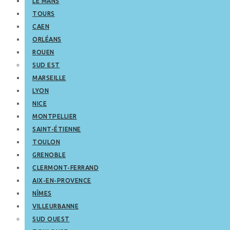
LE MANS
TOURS
CAEN
ORLÉANS
ROUEN
SUD EST
MARSEILLE
LYON
NICE
MONTPELLIER
SAINT-ÉTIENNE
TOULON
GRENOBLE
CLERMONT-FERRAND
AIX-EN-PROVENCE
NÎMES
VILLEURBANNE
SUD OUEST