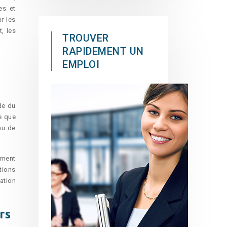
es et
ur les
, les
TROUVER
RAPIDEMENT UN
EMPLOI
de du
le que
enu de
ément
tions
iation
rs