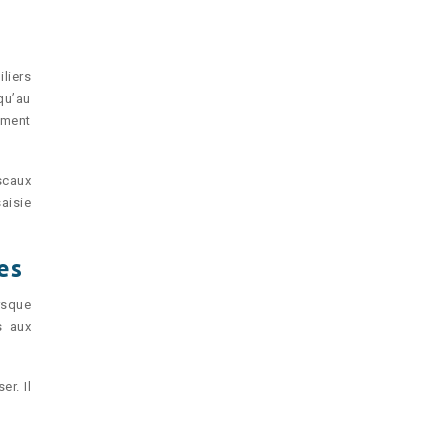
liers
qu’au
ement
scaux
aisie
es
rsque
s aux
er. Il