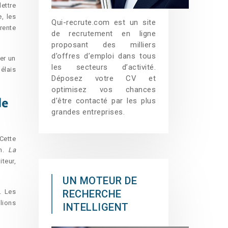
ettre
, les
Qui-recrute.com est un site
trente
de recrutement en ligne
proposant des milliers
d’offres d’emploi dans tous
er un
les secteurs d’activité.
élais
Déposez votre CV et
optimisez vos chances
d’être contacté par les plus
de
grandes entreprises.
Cette
on.
La
teur,
UN MOTEUR DE
. Les
RECHERCHE
lions
INTELLIGENT