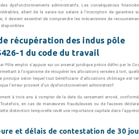
des dysfonctionnements administratifs. Les conséquences financièr
dérables, allant de la saisie sur salaire à l’inscription de garanties s
xe, il devient essentiel de comprendre les mécanismes de recouvrement
 disponibles.
de récupération des indus pôle
5426-1 du code du travail
Pôle emploi s’appuie sur un arsenal juridique précis défini par le Co
rmettant à l’organisme de récupérer les allocations versées à tort, quel
it le principe selon lequel tout bénéficiaire d’allocations chômage est t
ue l’erreur provient d’un dysfonctionnement administratif.
alement à trois ans à compter de la date du versement erroné, conform
. Toutefois, en cas de manœuvres frauduleuses ou de fausses déclara
 Cette distinction temporelle revêt une importance capitale dans l’appréc
re et délais de contestation de 30 jou