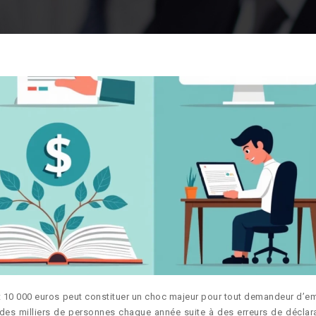
t 10 000 euros peut constituer un choc majeur pour tout demandeur d’em
e des milliers de personnes chaque année suite à des erreurs de déclara