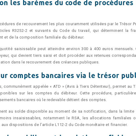
lon les barèmes du code de procédures
océdures de recouvrement les plus couramment utilisées par le Trésor Pu
ticles R3252-2 et suivants du Code du travail, qui déterminent la fra
t et de la composition familiale du débiteur.
quotité saisissable peut atteindre environ 300 à 400 euros mensuels. 
eur, qui devient tiers saisi et doit procéder aux retenues corresponda
lisation dans le recouvrement des créances publiques.
ur comptes bancaires via le trésor publ
s, communément appelée « ATD » (Avis à Tiers Détenteur), permet au T
ponibles sur les comptes du débiteur. Cette procédure, particulièr
ssements bancaires où le redevable détient des comptes.
nt au solde disponible au moment de sa notification, dans la limite 
ins insaisissables, notamment le RSA, les allocations familiales o
ux dispositions de l’article L112-2 du Code monétaire et financier.