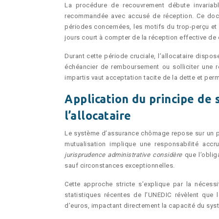
La procédure de recouvrement débute invariabl
recommandée avec accusé de réception. Ce docum
périodes concernées, les motifs du trop-perçu et
jours court à compter de la réception effective de c
Durant cette période cruciale, l’allocataire dispo
échéancier de remboursement ou solliciter une re
impartis vaut acceptation tacite de la dette et pe
Application du principe de 
l’allocataire
Le système d’assurance chômage repose sur un princ
mutualisation implique une responsabilité accr
jurisprudence administrative considère
que l’obli
sauf circonstances exceptionnelles.
Cette approche stricte s’explique par la nécess
statistiques récentes de l’UNEDIC révèlent que 
d’euros, impactant directement la capacité du sy