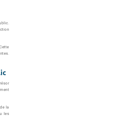
blic.
ction
Cette
ntes.
ic
résor
ement
de la
u les