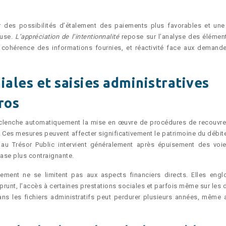
ar des possibilités d’étalement des paiements plus favorables et une
euse.
L’appréciation de l’intentionnalité
repose sur l’analyse des élémen
s, cohérence des informations fournies, et réactivité face aux demand
ales et saisies administratives
ros
éclenche automatiquement la mise en œuvre de procédures de recouvr
. Ces mesures peuvent affecter significativement le patrimoine du débite
 au Trésor Public intervient généralement après épuisement des voi
ase plus contraignante.
ement ne se limitent pas aux aspects financiers directs. Elles engl
unt, l’accès à certaines prestations sociales et parfois même sur les d
dans les fichiers administratifs peut perdurer plusieurs années, même 