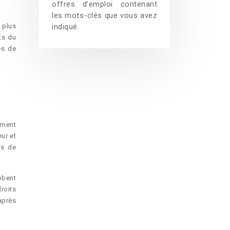
offres d’emploi contenant
les mots-clés que vous avez
 plus
indiqué.
ts du
es de
ement
ur et
es de
obent
roits
après