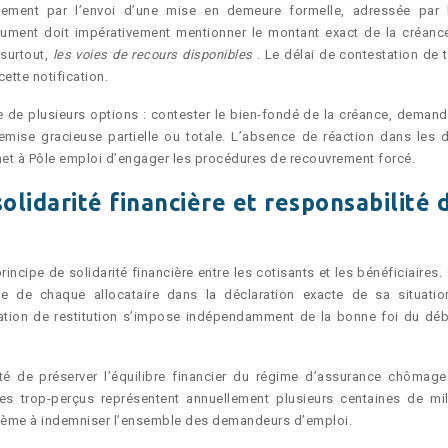
ement par l’envoi d’une mise en demeure formelle, adressée par l
ent doit impérativement mentionner le montant exact de la créance
 surtout,
les voies de recours disponibles
. Le délai de contestation de 
ette notification.
se de plusieurs options : contester le bien-fondé de la créance, demand
mise gracieuse partielle ou totale. L’absence de réaction dans les d
rmet à Pôle emploi d’engager les procédures de recouvrement forcé.
solidarité financière et responsabilité 
ipe de solidarité financière entre les cotisants et les bénéficiaires. 
ue de chaque allocataire dans la déclaration exacte de sa situati
gation de restitution s’impose indépendamment de la bonne foi du débi
ité de préserver l’équilibre financier du régime d’assurance chômage
les trop-perçus représentent annuellement plusieurs centaines de mil
stème à indemniser l’ensemble des demandeurs d’emploi.