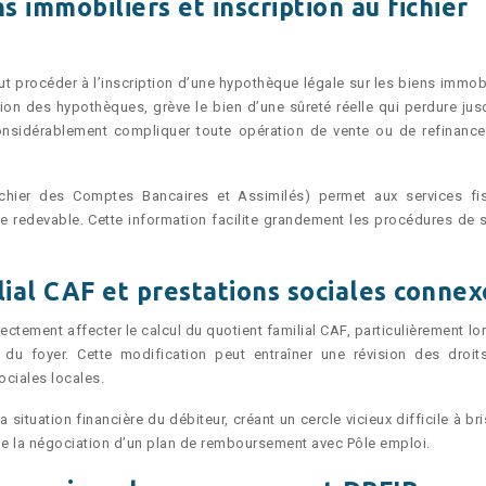
 immobiliers et inscription au fichier
ut procéder à l’inscription d’une hypothèque légale sur les biens immobi
ation des hypothèques, grève le bien d’une sûreté réelle qui perdure jus
onsidérablement compliquer toute opération de vente ou de refinanc
(Fichier des Comptes Bancaires et Assimilés) permet aux services fi
e redevable. Cette information facilite grandement les procédures de s
lial CAF et prestations sociales connex
ectement affecter le calcul du quotient familial CAF, particulièrement lo
 du foyer. Cette modification peut entraîner une révision des droit
ociales locales.
situation financière du débiteur, créant un cercle vicieux difficile à bris
de la négociation d’un plan de remboursement avec Pôle emploi.