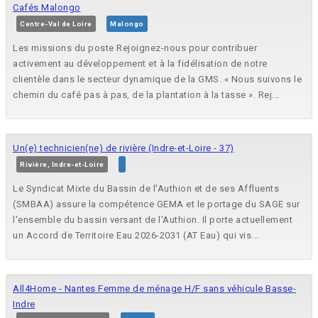
Cafés Malongo
Centre-Val de Loire
Malongo
Les missions du poste Rejoignez-nous pour contribuer
activement au développement et à la fidélisation de notre
clientèle dans le secteur dynamique de la GMS. « Nous suivons le
chemin du café pas à pas, de la plantation à la tasse ». Rej...
Un(e) technicien(ne) de rivière (Indre-et-Loire - 37)
Rivière, Indre-et-Loire
Le Syndicat Mixte du Bassin de l'Authion et de ses Affluents
(SMBAA) assure la compétence GEMA et le portage du SAGE sur
l'ensemble du bassin versant de l'Authion. Il porte actuellement
un Accord de Territoire Eau 2026-2031 (AT Eau) qui vis...
All4Home - Nantes Femme de ménage H/F sans véhicule Basse-
Indre