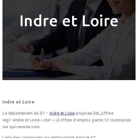
Indre et Loire
Indre et Loire
Le département du 37 –
Indre et Loire
propose [nb_offres
reg= »Indre et Loire » cle= » »] offres d’emploi, parmi 12 communes
sur qui-recrute.com
Liste des communes qui embauchent dans le 37: