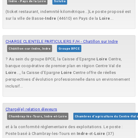
Indre - Pays de la Loire
Solutia
(ticket restaurant, indemnité kilométrique...)Le poste proposé est
sur la ville de Basse-
Indre
(44610) en Pays de la
Loire
...
CHARGE CLIENTELE PARTICULIERS F/H - Chatillon sur Indre
Châtillon-sur-Indre, Indre
Groupe BPCE
? Au sein du groupe BPCE, la Caisse d’Epargne
Loire
Centre,
banque coopérative de premier plan en région Centre Val de
Loire
..., la Caisse d’Epargne
Loire
Centre offre de réelles
perspectives d'évolution professionnelle dans un environnement
inclusif...
Chargé(e) relation éleveurs
Chambray-lès-Tours, Indre-et-Loire
Chambres d'agriculture du Centre-Val 
et à la conformité réglementaire des exploitations. Le poste :
Poste basé à Chambray-les-Tours en
Indre
-et-
Loire
(37)