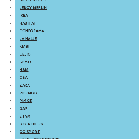
LEROY MERLIN
IKEA
HABITAT
CONFORAMA
LA HALLE
KIABI
CELIO
GEMO
H&M
C&A
ZARA
PROMOD
PIMKIE
GAP
ETAM
DECATHLON
GO SPORT