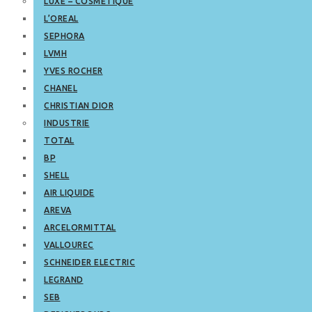
LUXE – COSMETIQUE
L’OREAL
SEPHORA
LVMH
YVES ROCHER
CHANEL
CHRISTIAN DIOR
INDUSTRIE
TOTAL
BP
SHELL
AIR LIQUIDE
AREVA
ARCELORMITTAL
VALLOUREC
SCHNEIDER ELECTRIC
LEGRAND
SEB