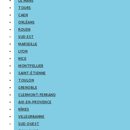
LE MANS
TOURS
CAEN
ORLÉANS
ROUEN
SUD EST
MARSEILLE
LYON
NICE
MONTPELLIER
SAINT-ÉTIENNE
TOULON
GRENOBLE
CLERMONT-FERRAND
AIX-EN-PROVENCE
NÎMES
VILLEURBANNE
SUD OUEST