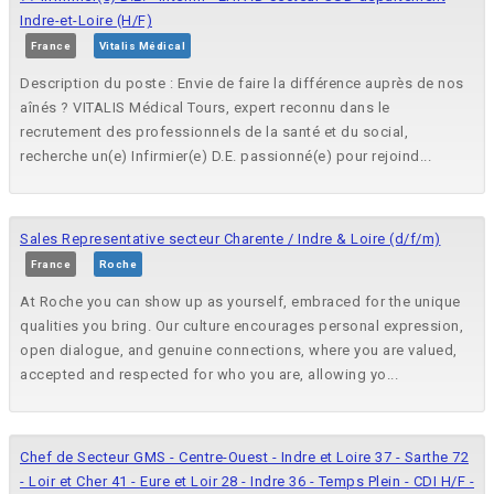
Indre-et-Loire (H/F)
France
Vitalis Médical
Description du poste : Envie de faire la différence auprès de nos
aînés ? VITALIS Médical Tours, expert reconnu dans le
recrutement des professionnels de la santé et du social,
recherche un(e) Infirmier(e) D.E. passionné(e) pour rejoind...
Sales Representative secteur Charente / Indre & Loire (d/f/m)
France
Roche
At Roche you can show up as yourself, embraced for the unique
qualities you bring. Our culture encourages personal expression,
open dialogue, and genuine connections, where you are valued,
accepted and respected for who you are, allowing yo...
Chef de Secteur GMS - Centre-Ouest - Indre et Loire 37 - Sarthe 72
- Loir et Cher 41 - Eure et Loir 28 - Indre 36 - Temps Plein - CDI H/F -