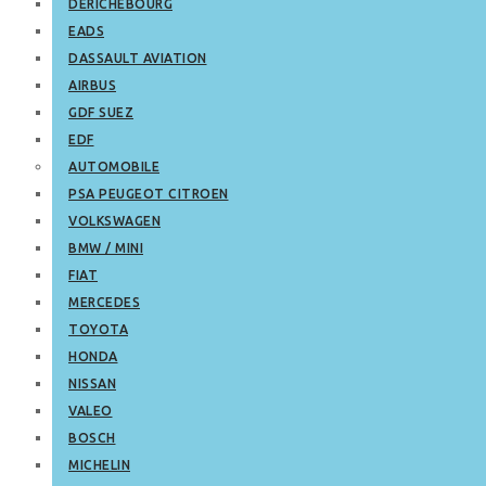
DERICHEBOURG
EADS
DASSAULT AVIATION
AIRBUS
GDF SUEZ
EDF
AUTOMOBILE
PSA PEUGEOT CITROEN
VOLKSWAGEN
BMW / MINI
FIAT
MERCEDES
TOYOTA
HONDA
NISSAN
VALEO
BOSCH
MICHELIN