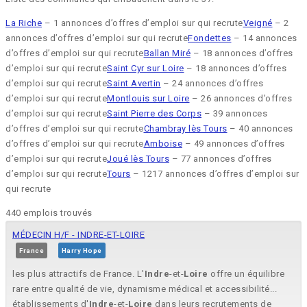
La Riche
– 1 annonces d’offres d’emploi sur qui recrute
Veigné
– 2
annonces d’offres d’emploi sur qui recrute
Fondettes
– 14 annonces
d’offres d’emploi sur qui recrute
Ballan Miré
– 18 annonces d’offres
d’emploi sur qui recrute
Saint Cyr sur Loire
– 18 annonces d’offres
d’emploi sur qui recrute
Saint Avertin
– 24 annonces d’offres
d’emploi sur qui recrute
Montlouis sur Loire
– 26 annonces d’offres
d’emploi sur qui recrute
Saint Pierre des Corps
– 39 annonces
d’offres d’emploi sur qui recrute
Chambray lès Tours
– 40 annonces
d’offres d’emploi sur qui recrute
Amboise
– 49 annonces d’offres
d’emploi sur qui recrute
Joué lès Tours
– 77 annonces d’offres
d’emploi sur qui recrute
Tours
– 1217 annonces d’offres d’emploi sur
qui recrute
440 emplois trouvés
MÉDECIN H/F - INDRE-ET-LOIRE
France
Harry Hope
les plus attractifs de France. L'
Indre
-et-
Loire
offre un équilibre
rare entre qualité de vie, dynamisme médical et accessibilité...
établissements d'
Indre
-et-
Loire
dans leurs recrutements de