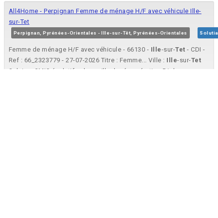
All4Home - Perpignan Femme de ménage H/F avec véhicule Ille-
sur-Tet
Perpignan, Pyrénées-Orientales - Ille-sur-Têt, Pyrénées-Orientales
Soluti
Femme de ménage H/F avec véhicule - 66130 -
Ille
-sur-
Tet
- CDI -
Ref : 66_2323779 - 27-07-2026 Titre : Femme... Ville :
Ille
-sur-
Tet
Salaire : SMIC évolutif selon grille de rémunération Diplome :
aucun Contrat : CDI...
Assistant comptable évolutif (H/F)
Ille-sur-Têt, Pyrénées-Orientales
My Premium Consulting
Description du poste : Notre partenaire, Cabinet d'Expertise
Comptable basé à
Ille
-sur-
têt
(66) est à la recherche...
Employé Commercial H/F
Ille-sur-Têt, Pyrénées-Orientales
Aldi