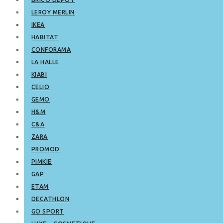
LEROY MERLIN
IKEA
HABITAT
CONFORAMA
LA HALLE
KIABI
CELIO
GEMO
H&M
C&A
ZARA
PROMOD
PIMKIE
GAP
ETAM
DECATHLON
GO SPORT