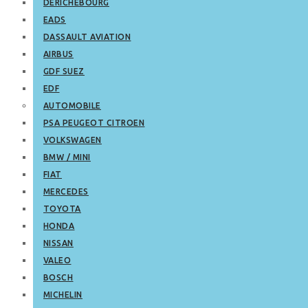
DERICHEBOURG
EADS
DASSAULT AVIATION
AIRBUS
GDF SUEZ
EDF
AUTOMOBILE
PSA PEUGEOT CITROEN
VOLKSWAGEN
BMW / MINI
FIAT
MERCEDES
TOYOTA
HONDA
NISSAN
VALEO
BOSCH
MICHELIN