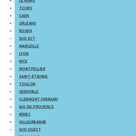
LE MANS
TOURS
CAEN
ORLÉANS
ROUEN
SUD EST
MARSEILLE
LYON
NICE
MONTPELLIER
SAINT-ÉTIENNE
TOULON
GRENOBLE
CLERMONT-FERRAND
AIX-EN-PROVENCE
NÎMES
VILLEURBANNE
SUD OUEST