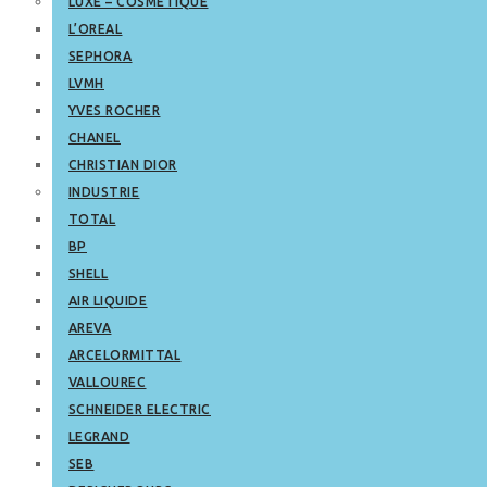
LUXE – COSMETIQUE
L’OREAL
SEPHORA
LVMH
YVES ROCHER
CHANEL
CHRISTIAN DIOR
INDUSTRIE
TOTAL
BP
SHELL
AIR LIQUIDE
AREVA
ARCELORMITTAL
VALLOUREC
SCHNEIDER ELECTRIC
LEGRAND
SEB