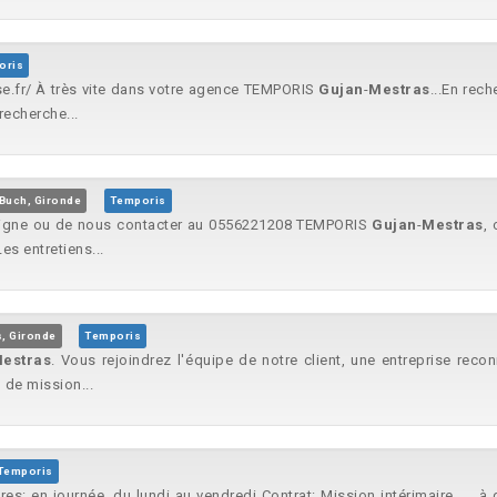
oris
ise.fr/ À très vite dans votre agence TEMPORIS
Gujan
-
Mestras
...En rec
recherche...
Buch, Gironde
Temporis
n ligne ou de nous contacter au 0556221208 TEMPORIS
Gujan
-
Mestras
, 
Les entretiens...
, Gironde
Temporis
estras
. Vous rejoindrez l'équipe de notre client, une entreprise reco
 de mission...
Temporis
ires: en journée, du lundi au vendredi Contrat: Mission intérimaire... , 