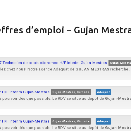
ffres d’emploi – Gujan Mestr
97 Technicien de production/mco H/F Interim Gujan-Mestras
Gujan-Mestra
ulez chez nous! Notre agence Adéquat de
GUJAN
MESTRAS
recherche..
r H/F Interim Gujan-Mestras
Gujan-Mestras, Gironde
Adéquat
à pourvoir dès que possible. Le RDV se situe au dépôt de
Gujan
-
Mestr
r H/F Interim Gujan-Mestras
Gujan-Mestras, Gironde
Adéquat
à pourvoir dés que possible. Le RDV se situe au dépôt de
Gujan
-
Mestr