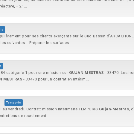
éactive, + 21...
is
gulièrement pour ses clients exerçants sur le Sud Bassin d'ARCACHON
es suivantes: - Préparer les surfaces...
t
4 catégorie 1 pour une mission sur
GUJAN
MESTRAS
- 33470. Les hor
N
MESTRAS
- 33470 pour un contrat en intérim...
Temporis
di au vendredi. Contrat: mission intérimaire TEMPORIS
Gujan
-
Mestras
, 
entretiens de recrutement...