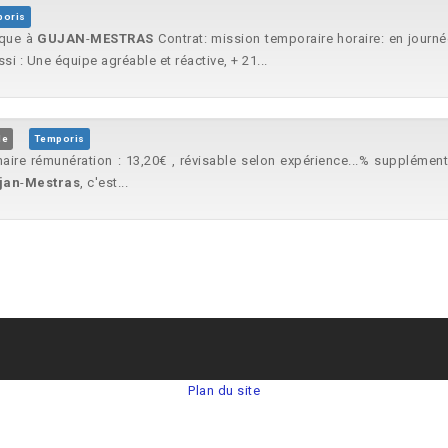
oris
ique à
GUJAN
-
MESTRAS
Contrat: mission temporaire horaire: en journ
ssi : Une équipe agréable et réactive, + 21...
de
Temporis
rimaire rémunération : 13,20€ , révisable selon expérience...% supplém
jan
-
Mestras
, c'est...
Plan du site