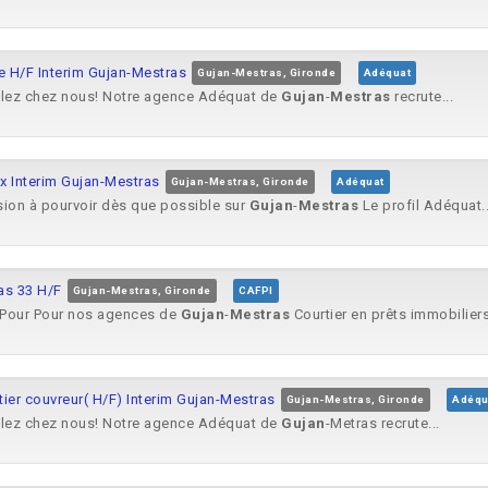
e H/F Interim Gujan-Mestras
Gujan-Mestras, Gironde
Adéquat
ulez chez nous! Notre agence Adéquat de
Gujan
-
Mestras
recrute...
x Interim Gujan-Mestras
Gujan-Mestras, Gironde
Adéquat
ssion à pourvoir dès que possible sur
Gujan
-
Mestras
Le profil Adéquat..
as 33 H/F
Gujan-Mestras, Gironde
CAFPI
s ! Pour Pour nos agences de
Gujan
-
Mestras
Courtier en prêts immobiliers
ier couvreur( H/F) Interim Gujan-Mestras
Gujan-Mestras, Gironde
Adéqu
ulez chez nous! Notre agence Adéquat de
Gujan
-Metras recrute...