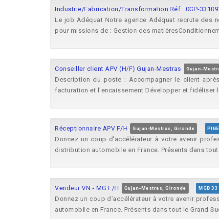
Industrie/Fabrication/Transformation Réf : 0GP-331091
Le job Adéquat Notre agence Adéquat recrute des nou
pour missions de : Gestion des matièresConditionnem
Conseiller client APV (H/F) Gujan-Mestras
Gujan-Mestr
Description du poste : Accompagner le client après-v
facturation et l'encaissement Développer et fidéliser le
Réceptionnaire APV F/H
Gujan-Mestras, Gironde
PIG
Donnez un coup d'accélérateur à votre avenir profe
distribution automobile en France. Présents dans tout 
Vendeur VN - MG F/H
Gujan-Mestras, Gironde
MGB 33
Donnez un coup d'accélérateur à votre avenir profess
automobile en France. Présents dans tout le Grand Sud