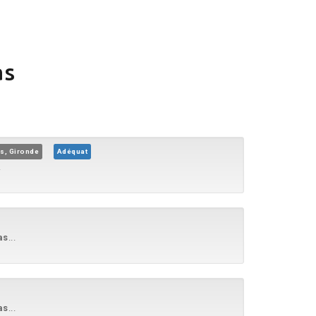
as
s, Gironde
Adéquat
.
as
...
as
...