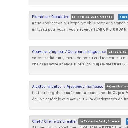
Plombier / Plombière
La Teste-de-Buch, Gironde
Temp
notre application sur https://mobile.temporis-franch
un tuyau pour vous ! Votre agence TEMPORIS
GUJAN
Couvreur zingueur / Couvreuse zingueuse
La Teste-de-
votre candidature, merci de postuler directement e
vite dans votre agence TEMPORIS
Gujan
-
Mestras
! - 
Ajusteur-monteur / Ajusteuse-monteuse
Gujan-Mestras
tout au long de l'année sur la commune de
Gujan
-
M
équipe agréable et réactive, + 21% d'indemnités de fin
Chef / Cheffe de chantier
La Teste-de-Buch, Gironde
51 cours de la république à
GUJAN
-
MESTRAS
. Hora