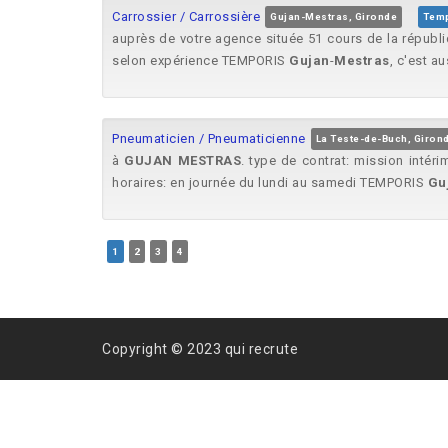
Carrossier / Carrossière
Gujan-Mestras, Gironde
Temp
auprès de votre agence située 51 cours de la républ
selon expérience TEMPORIS
Gujan
-
Mestras
, c'est au
Pneumaticien / Pneumaticienne
La Teste-de-Buch, Giron
à
GUJAN
MESTRAS
. type de contrat: mission inté
horaires: en journée du lundi au samedi TEMPORIS
Gu
1
2
3
4
Copyright © 2023 qui recrute