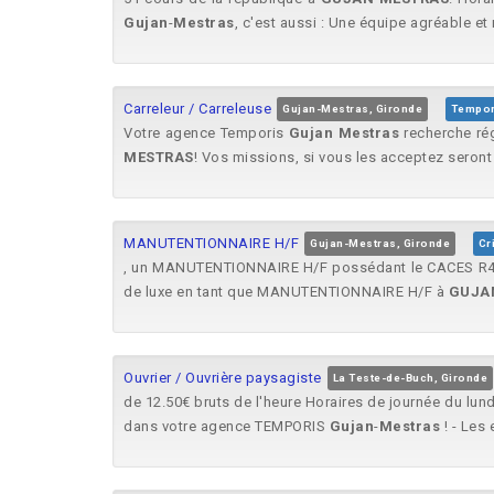
Gujan
-
Mestras
, c'est aussi : Une équipe agréable et r
Carreleur / Carreleuse
Gujan-Mestras, Gironde
Tempor
Votre agence Temporis
Gujan
Mestras
recherche ré
MESTRAS
! Vos missions, si vous les acceptez seront l
MANUTENTIONNAIRE H/F
Gujan-Mestras, Gironde
Cri
, un MANUTENTIONNAIRE H/F possédant le CACES R48
de luxe en tant que MANUTENTIONNAIRE H/F à
GUJA
Ouvrier / Ouvrière paysagiste
La Teste-de-Buch, Gironde
de 12.50€ bruts de l'heure Horaires de journée du lun
dans votre agence TEMPORIS
Gujan
-
Mestras
! - Les 