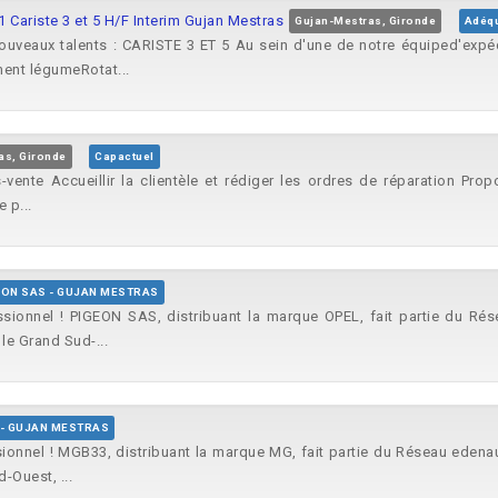
 Cariste 3 et 5 H/F Interim Gujan Mestras
Gujan-Mestras, Gironde
Adéq
veaux talents : CARISTE 3 ET 5 Au sein d'une de notre équiped'expéd
ent légumeRotat...
as, Gironde
Capactuel
ente Accueillir la clientèle et rédiger les ordres de réparation Prop
 p...
EON SAS - GUJAN MESTRAS
ssionnel ! PIGEON SAS, distribuant la marque OPEL, fait partie du R
le Grand Sud-...
 - GUJAN MESTRAS
ionnel ! MGB33, distribuant la marque MG, fait partie du Réseau edena
-Ouest, ...