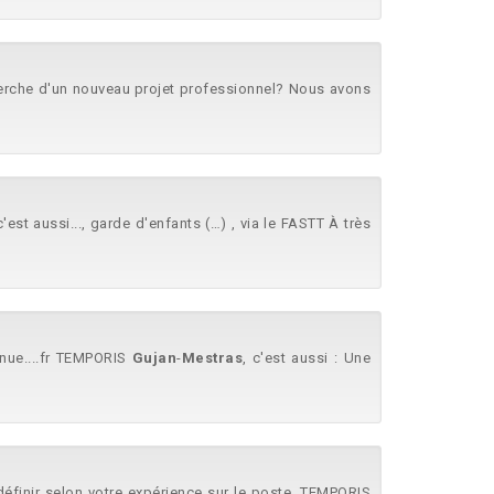
herche d'un nouveau projet professionnel? Nous avons
c'est aussi..., garde d'enfants (…) , via le FASTT À très
nnue....fr TEMPORIS
Gujan
-
Mestras
, c'est aussi : Une
à définir selon votre expérience sur le poste. TEMPORIS