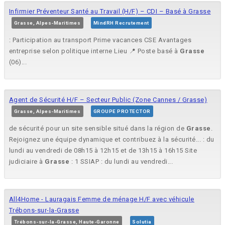
Infirmier Préventeur Santé au Travail (H/F) – CDI – Basé à Grasse
Grasse, Alpes-Maritimes
MindRH Recrutement
: Participation au transport Prime vacances CSE Avantages
entreprise selon politique interne Lieu 📍 Poste basé à
Grasse
(06)...
Agent de Sécurité H/F – Secteur Public (Zone Cannes / Grasse)
Grasse, Alpes-Maritimes
GROUPE PROTECTOR
de sécurité pour un site sensible situé dans la région de
Grasse
.
Rejoignez une équipe dynamique et contribuez à la sécurité... : du
lundi au vendredi de 08h15 à 12h15 et de 13h15 à 16h15 Site
judiciaire à
Grasse
: 1 SSIAP : du lundi au vendredi...
All4Home - Lauragais Femme de ménage H/F avec véhicule
Trébons-sur-la-Grasse
Trébons-sur-la-Grasse, Haute-Garonne
Solutia