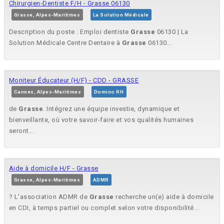
Chirurgien-Dentiste F/H - Grasse 06130
Grasse, Alpes-Maritimes
La Solution Médicale
Description du poste : Emploi dentiste
Grasse
06130 | La
Solution Médicale Centre Dentaire à
Grasse
06130...
Moniteur Éducateur (H/F) - CDD - GRASSE
Cannes, Alpes-Maritimes
Domino RH
de
Grasse
. Intégrez une équipe investie, dynamique et
bienveillante, où votre savoir-faire et vos qualités humaines
seront...
Aide à domicile H/F - Grasse
Grasse, Alpes-Maritimes
ADMR
? L’association ADMR de
Grasse
recherche un(e) aide à domicile
en CDI, à temps partiel ou complet selon votre disponibilité...