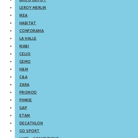
LEROY MERLIN
IKEA
HABITAT
CONFORAMA
LA HALLE
KIABI
CELIO
GEMO
H&M
C&A
ZARA
PROMOD
PIMKIE
GAP
ETAM
DECATHLON
GO SPORT