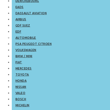
DERICHEBOURG
EADS
DASSAULT AVIATION
AIRBUS
GDF SUEZ
EDF
AUTOMOBILE
PSA PEUGEOT CITROEN
VOLKSWAGEN
BMW / MINI
FIAT
MERCEDES
TOYOTA
HONDA
NISSAN
VALEO
BOSCH
MICHELIN