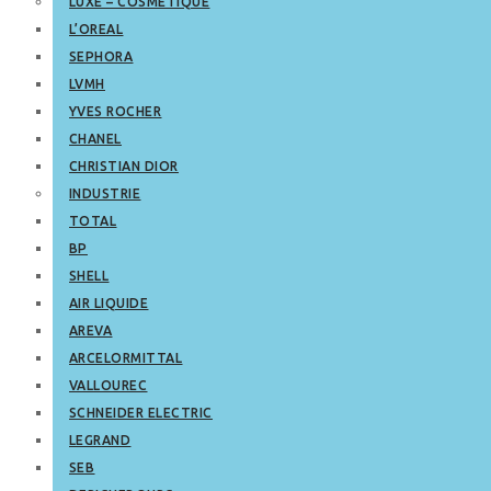
LUXE – COSMETIQUE
L’OREAL
SEPHORA
LVMH
YVES ROCHER
CHANEL
CHRISTIAN DIOR
INDUSTRIE
TOTAL
BP
SHELL
AIR LIQUIDE
AREVA
ARCELORMITTAL
VALLOUREC
SCHNEIDER ELECTRIC
LEGRAND
SEB