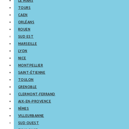
LE MANS
TOURS
CAEN
ORLÉANS
ROUEN
SUD EST
MARSEILLE
LYON
NICE
MONTPELLIER
SAINT-ÉTIENNE
TOULON
GRENOBLE
CLERMONT-FERRAND
AIX-EN-PROVENCE
NÎMES
VILLEURBANNE
SUD OUEST