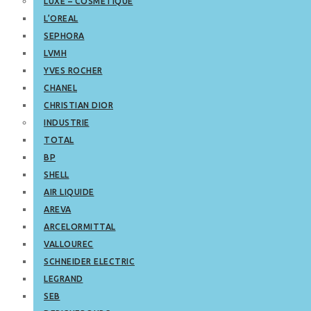
LUXE – COSMETIQUE
L’OREAL
SEPHORA
LVMH
YVES ROCHER
CHANEL
CHRISTIAN DIOR
INDUSTRIE
TOTAL
BP
SHELL
AIR LIQUIDE
AREVA
ARCELORMITTAL
VALLOUREC
SCHNEIDER ELECTRIC
LEGRAND
SEB