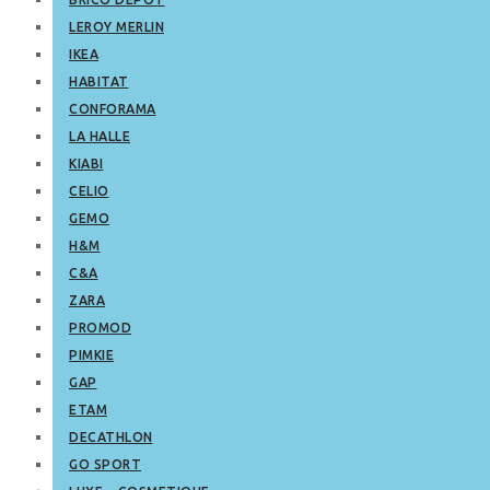
LEROY MERLIN
IKEA
HABITAT
CONFORAMA
LA HALLE
KIABI
CELIO
GEMO
H&M
C&A
ZARA
PROMOD
PIMKIE
GAP
ETAM
DECATHLON
GO SPORT