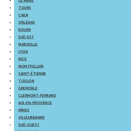
LE MANS
TOURS
CAEN
ORLÉANS
ROUEN
SUD EST
MARSEILLE
LYON
NICE
MONTPELLIER
SAINT-ÉTIENNE
TOULON
GRENOBLE
CLERMONT-FERRAND
AIX-EN-PROVENCE
NÎMES
VILLEURBANNE
SUD OUEST