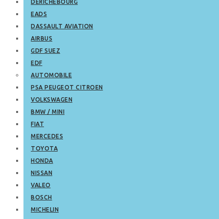
DERICHEBOURG
EADS
DASSAULT AVIATION
AIRBUS
GDF SUEZ
EDF
AUTOMOBILE
PSA PEUGEOT CITROEN
VOLKSWAGEN
BMW / MINI
FIAT
MERCEDES
TOYOTA
HONDA
NISSAN
VALEO
BOSCH
MICHELIN