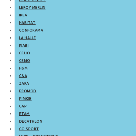
LEROY MERLIN
IKEA
HABITAT
CONFORAMA
LA HALLE
KIABI
CELIO
GEMO
H&M
C&A
ZARA
PROMOD
PIMKIE
GAP
ETAM
DECATHLON
GO SPORT