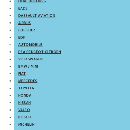
DERICHEBOURG
EADS
DASSAULT AVIATION
AIRBUS
GDF SUEZ
EDF
AUTOMOBILE
PSA PEUGEOT CITROEN
VOLKSWAGEN
BMW / MINI
FIAT
MERCEDES
TOYOTA
HONDA
NISSAN
VALEO
BOSCH
MICHELIN