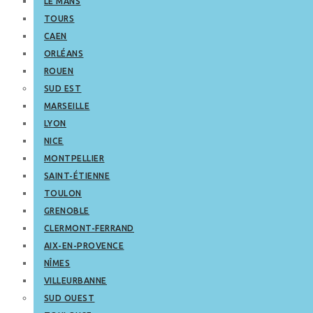
LE MANS
TOURS
CAEN
ORLÉANS
ROUEN
SUD EST
MARSEILLE
LYON
NICE
MONTPELLIER
SAINT-ÉTIENNE
TOULON
GRENOBLE
CLERMONT-FERRAND
AIX-EN-PROVENCE
NÎMES
VILLEURBANNE
SUD OUEST