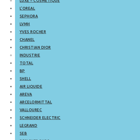
LUXE – COSMETIQUE
L’OREAL
SEPHORA
LVMH
YVES ROCHER
CHANEL
CHRISTIAN DIOR
INDUSTRIE
TOTAL
BP
SHELL
AIR LIQUIDE
AREVA
ARCELORMITTAL
VALLOUREC
SCHNEIDER ELECTRIC
LEGRAND
SEB