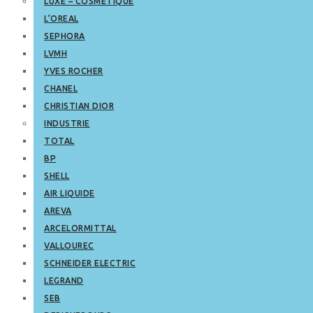
LUXE – COSMETIQUE
L’OREAL
SEPHORA
LVMH
YVES ROCHER
CHANEL
CHRISTIAN DIOR
INDUSTRIE
TOTAL
BP
SHELL
AIR LIQUIDE
AREVA
ARCELORMITTAL
VALLOUREC
SCHNEIDER ELECTRIC
LEGRAND
SEB