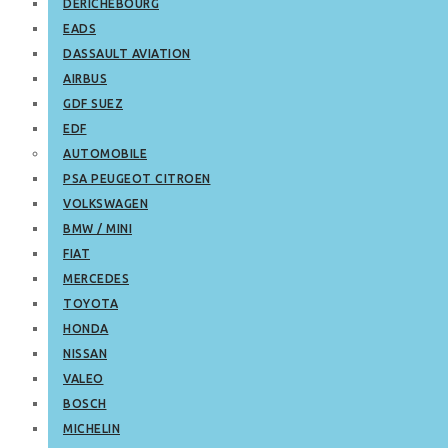
DERICHEBOURG
EADS
DASSAULT AVIATION
AIRBUS
GDF SUEZ
EDF
AUTOMOBILE
PSA PEUGEOT CITROEN
VOLKSWAGEN
BMW / MINI
FIAT
MERCEDES
TOYOTA
HONDA
NISSAN
VALEO
BOSCH
MICHELIN