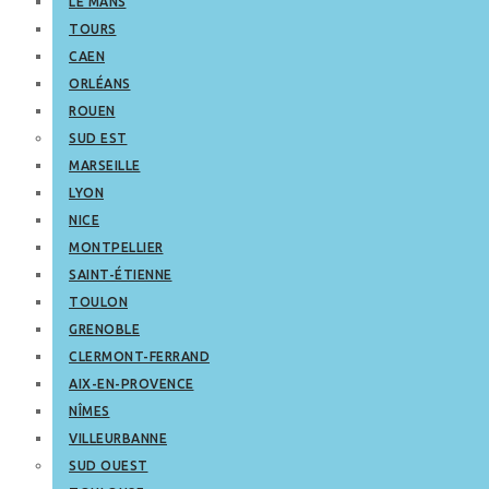
LE MANS
TOURS
CAEN
ORLÉANS
ROUEN
SUD EST
MARSEILLE
LYON
NICE
MONTPELLIER
SAINT-ÉTIENNE
TOULON
GRENOBLE
CLERMONT-FERRAND
AIX-EN-PROVENCE
NÎMES
VILLEURBANNE
SUD OUEST