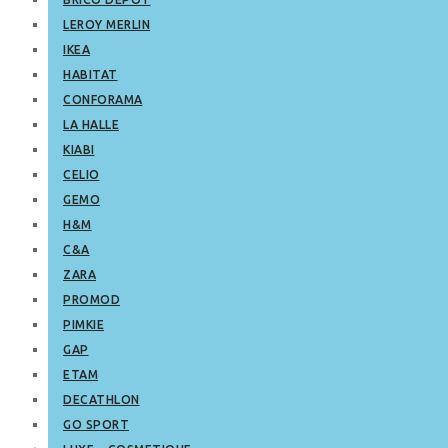
LEROY MERLIN
IKEA
HABITAT
CONFORAMA
LA HALLE
KIABI
CELIO
GEMO
H&M
C&A
ZARA
PROMOD
PIMKIE
GAP
ETAM
DECATHLON
GO SPORT