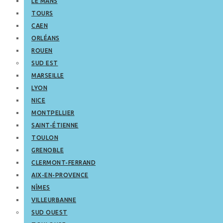
LE MANS
TOURS
CAEN
ORLÉANS
ROUEN
SUD EST
MARSEILLE
LYON
NICE
MONTPELLIER
SAINT-ÉTIENNE
TOULON
GRENOBLE
CLERMONT-FERRAND
AIX-EN-PROVENCE
NÎMES
VILLEURBANNE
SUD OUEST