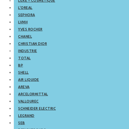
LUXE – COSMETIQUE
L’OREAL
SEPHORA
LVMH
YVES ROCHER
CHANEL
CHRISTIAN DIOR
INDUSTRIE
TOTAL
BP
SHELL
AIR LIQUIDE
AREVA
ARCELORMITTAL
VALLOUREC
SCHNEIDER ELECTRIC
LEGRAND
SEB