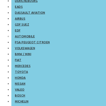
DERICHEBOURG
EADS
DASSAULT AVIATION
AIRBUS
GDF SUEZ
EDF
AUTOMOBILE
PSA PEUGEOT CITROEN
VOLKSWAGEN
BMW / MINI
FIAT
MERCEDES
TOYOTA
HONDA
NISSAN
VALEO
BOSCH
MICHELIN