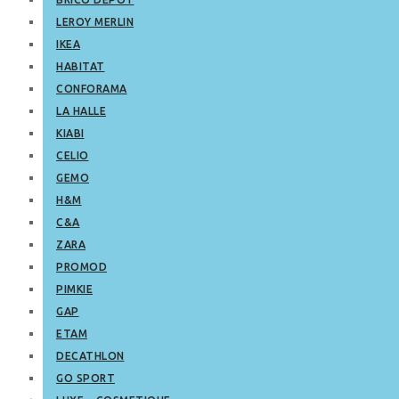
LEROY MERLIN
IKEA
HABITAT
CONFORAMA
LA HALLE
KIABI
CELIO
GEMO
H&M
C&A
ZARA
PROMOD
PIMKIE
GAP
ETAM
DECATHLON
GO SPORT