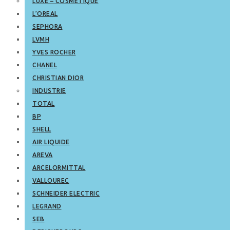
LUXE – COSMETIQUE
L’OREAL
SEPHORA
LVMH
YVES ROCHER
CHANEL
CHRISTIAN DIOR
INDUSTRIE
TOTAL
BP
SHELL
AIR LIQUIDE
AREVA
ARCELORMITTAL
VALLOUREC
SCHNEIDER ELECTRIC
LEGRAND
SEB