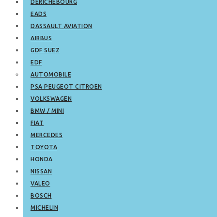
DERICHEBOURG
EADS
DASSAULT AVIATION
AIRBUS
GDF SUEZ
EDF
AUTOMOBILE
PSA PEUGEOT CITROEN
VOLKSWAGEN
BMW / MINI
FIAT
MERCEDES
TOYOTA
HONDA
NISSAN
VALEO
BOSCH
MICHELIN