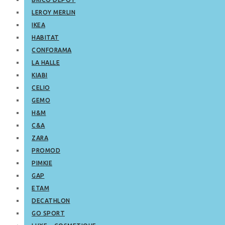
LEROY MERLIN
IKEA
HABITAT
CONFORAMA
LA HALLE
KIABI
CELIO
GEMO
H&M
C&A
ZARA
PROMOD
PIMKIE
GAP
ETAM
DECATHLON
GO SPORT