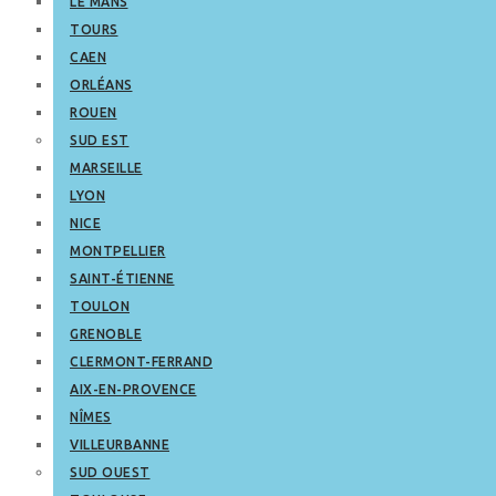
LE MANS
TOURS
CAEN
ORLÉANS
ROUEN
SUD EST
MARSEILLE
LYON
NICE
MONTPELLIER
SAINT-ÉTIENNE
TOULON
GRENOBLE
CLERMONT-FERRAND
AIX-EN-PROVENCE
NÎMES
VILLEURBANNE
SUD OUEST