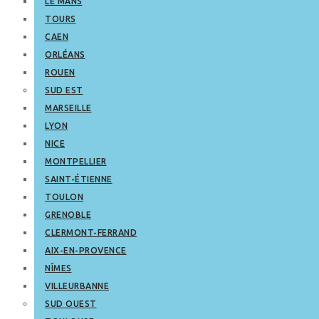
LE MANS
TOURS
CAEN
ORLÉANS
ROUEN
SUD EST
MARSEILLE
LYON
NICE
MONTPELLIER
SAINT-ÉTIENNE
TOULON
GRENOBLE
CLERMONT-FERRAND
AIX-EN-PROVENCE
NÎMES
VILLEURBANNE
SUD OUEST