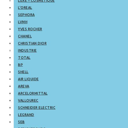
LUXE – COSMETIQUE
L’OREAL
SEPHORA
LVMH
YVES ROCHER
CHANEL
CHRISTIAN DIOR
INDUSTRIE
TOTAL
BP
SHELL
AIR LIQUIDE
AREVA
ARCELORMITTAL
VALLOUREC
SCHNEIDER ELECTRIC
LEGRAND
SEB