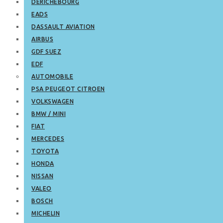
DERICHEBOURG
EADS
DASSAULT AVIATION
AIRBUS
GDF SUEZ
EDF
AUTOMOBILE
PSA PEUGEOT CITROEN
VOLKSWAGEN
BMW / MINI
FIAT
MERCEDES
TOYOTA
HONDA
NISSAN
VALEO
BOSCH
MICHELIN