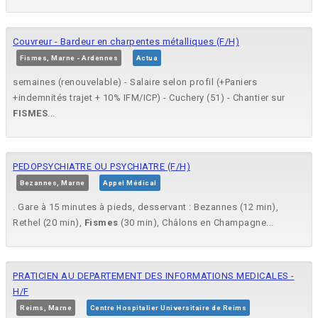
Couvreur - Bardeur en charpentes métalliques (F/H)
Fismes, Marne - Ardennes
Actua
semaines (renouvelable) - Salaire selon profil (+Paniers
+indemnités trajet + 10% IFM/ICP) - Cuchery (51) - Chantier sur
FISMES
...
PEDOPSYCHIATRE OU PSYCHIATRE (F/H)
Bezannes, Marne
Appel Médical
. Gare à 15 minutes à pieds, desservant : Bezannes (12 min),
Rethel (20 min),
Fismes
(30 min), Châlons en Champagne...
PRATICIEN AU DEPARTEMENT DES INFORMATIONS MEDICALES -
H/F
Reims, Marne
Centre Hospitalier Universitaire de Reims