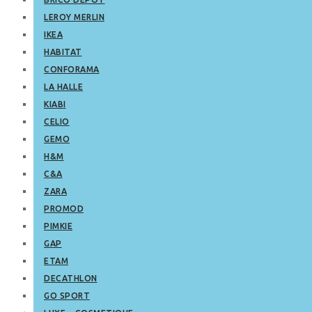
LEROY MERLIN
IKEA
HABITAT
CONFORAMA
LA HALLE
KIABI
CELIO
GEMO
H&M
C&A
ZARA
PROMOD
PIMKIE
GAP
ETAM
DECATHLON
GO SPORT