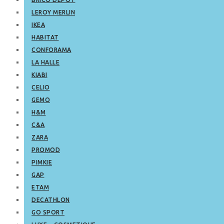
LEROY MERLIN
IKEA
HABITAT
CONFORAMA
LA HALLE
KIABI
CELIO
GEMO
H&M
C&A
ZARA
PROMOD
PIMKIE
GAP
ETAM
DECATHLON
GO SPORT