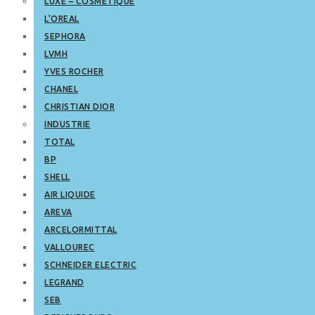
LUXE – COSMETIQUE
L’OREAL
SEPHORA
LVMH
YVES ROCHER
CHANEL
CHRISTIAN DIOR
INDUSTRIE
TOTAL
BP
SHELL
AIR LIQUIDE
AREVA
ARCELORMITTAL
VALLOUREC
SCHNEIDER ELECTRIC
LEGRAND
SEB