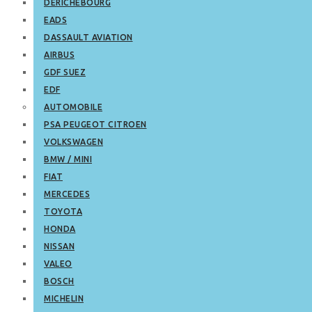
DERICHEBOURG
EADS
DASSAULT AVIATION
AIRBUS
GDF SUEZ
EDF
AUTOMOBILE
PSA PEUGEOT CITROEN
VOLKSWAGEN
BMW / MINI
FIAT
MERCEDES
TOYOTA
HONDA
NISSAN
VALEO
BOSCH
MICHELIN