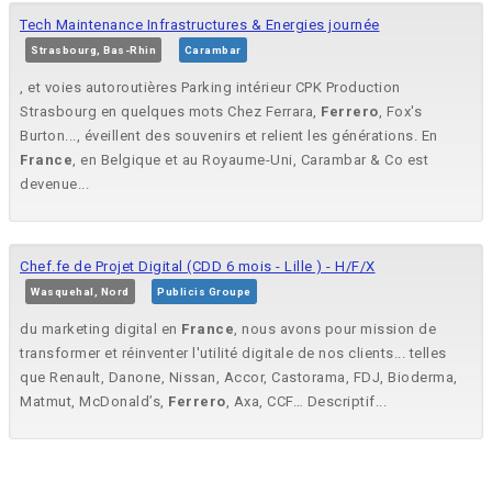
Tech Maintenance Infrastructures & Energies journée
Strasbourg, Bas-Rhin
Carambar
, et voies autoroutières Parking intérieur CPK Production
Strasbourg en quelques mots Chez Ferrara,
Ferrero
, Fox's
Burton..., éveillent des souvenirs et relient les générations. En
France
, en Belgique et au Royaume-Uni, Carambar & Co est
devenue...
Chef.fe de Projet Digital (CDD 6 mois - Lille ) - H/F/X
Wasquehal, Nord
Publicis Groupe
du marketing digital en
France
, nous avons pour mission de
transformer et réinventer l'utilité digitale de nos clients... telles
que Renault, Danone, Nissan, Accor, Castorama, FDJ, Bioderma,
Matmut, McDonald’s,
Ferrero
, Axa, CCF… Descriptif...