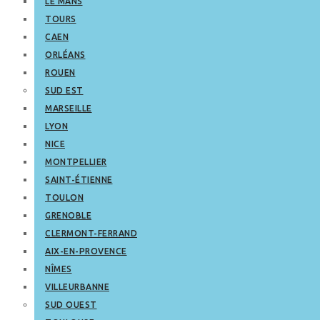
LE MANS
TOURS
CAEN
ORLÉANS
ROUEN
SUD EST
MARSEILLE
LYON
NICE
MONTPELLIER
SAINT-ÉTIENNE
TOULON
GRENOBLE
CLERMONT-FERRAND
AIX-EN-PROVENCE
NÎMES
VILLEURBANNE
SUD OUEST