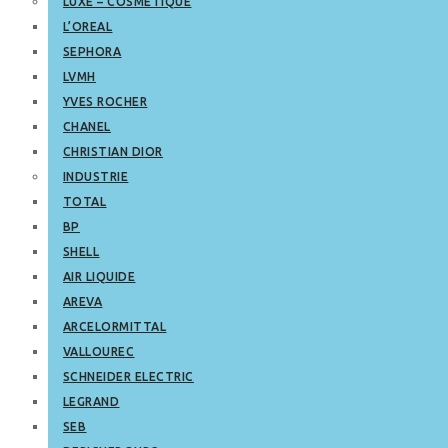
LUXE – COSMETIQUE
L’OREAL
SEPHORA
LVMH
YVES ROCHER
CHANEL
CHRISTIAN DIOR
INDUSTRIE
TOTAL
BP
SHELL
AIR LIQUIDE
AREVA
ARCELORMITTAL
VALLOUREC
SCHNEIDER ELECTRIC
LEGRAND
SEB