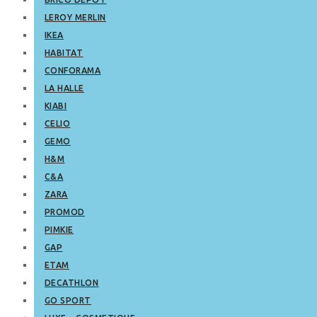
LEROY MERLIN
IKEA
HABITAT
CONFORAMA
LA HALLE
KIABI
CELIO
GEMO
H&M
C&A
ZARA
PROMOD
PIMKIE
GAP
ETAM
DECATHLON
GO SPORT