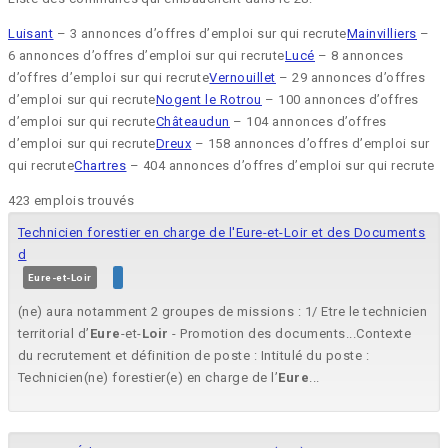
Luisant
– 3 annonces d’offres d’emploi sur qui recrute
Mainvilliers
–
6 annonces d’offres d’emploi sur qui recrute
Lucé
– 8 annonces
d’offres d’emploi sur qui recrute
Vernouillet
– 29 annonces d’offres
d’emploi sur qui recrute
Nogent le Rotrou
– 100 annonces d’offres
d’emploi sur qui recrute
Châteaudun
– 104 annonces d’offres
d’emploi sur qui recrute
Dreux
– 158 annonces d’offres d’emploi sur
qui recrute
Chartres
– 404 annonces d’offres d’emploi sur qui recrute
423 emplois trouvés
Technicien forestier en charge de l'Eure-et-Loir et des Documents
d
Eure-et-Loir
(ne) aura notamment 2 groupes de missions : 1/ Etre le technicien
territorial d’
Eure
-et-
Loir
- Promotion des documents...Contexte
du recrutement et définition de poste : Intitulé du poste :
Technicien(ne) forestier(e) en charge de l’
Eure
...