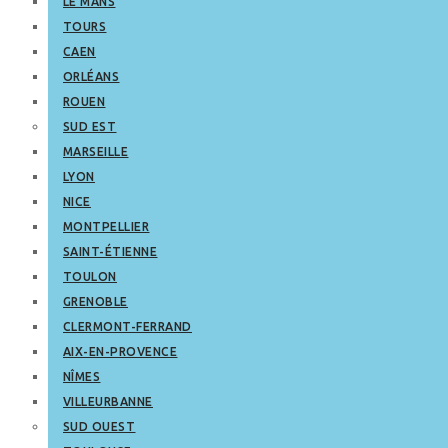
LE MANS
TOURS
CAEN
ORLÉANS
ROUEN
SUD EST
MARSEILLE
LYON
NICE
MONTPELLIER
SAINT-ÉTIENNE
TOULON
GRENOBLE
CLERMONT-FERRAND
AIX-EN-PROVENCE
NÎMES
VILLEURBANNE
SUD OUEST