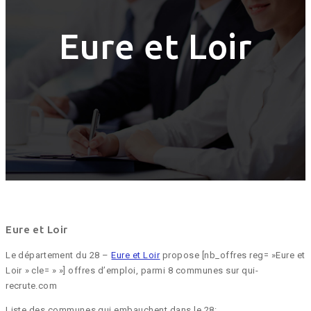
Eure et Loir
Eure et Loir
Le département du 28 –
Eure et Loir
propose [nb_offres reg= »Eure et
Loir » cle= » »] offres d’emploi, parmi 8 communes sur qui-
recrute.com
Liste des communes qui embauchent dans le 28: