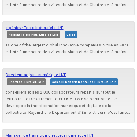
et
Loir
à une heure des villes du Mans et de Chartres et à moins...
Ingénieur Tests Industriels H/F
Nogent-le-Rotrou, Eure-et-Loir
Valeo
as one of the largest global innovative companies. Situé en
Eure
et
Loir
à une heure des villes du Mans et de Chartres et à moins...
Directeur adjoint numérique H/F
Chartres, Eure-et-Loir
Conseil Départemental de l'Eure-et-Loir
conseillers et ses 2 000 collaborateurs répartis sur tout le
territoire. Le Département d'
Eure
-et-
Loir
se positionne... et
développe la transformation numérique et digitale de la
collectivité. Rejoindre le Département d'
Eure
-et-
Loir
, c'est faire...
Manager de transition directeur numérique H/F