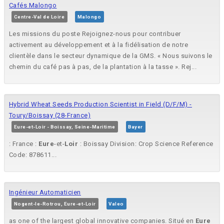
Cafés Malongo
Centre-Val de Loire
Malongo
Les missions du poste Rejoignez-nous pour contribuer
activement au développement et à la fidélisation de notre
clientèle dans le secteur dynamique de la GMS. « Nous suivons le
chemin du café pas à pas, de la plantation à la tasse ». Rej...
Hybrid Wheat Seeds Production Scientist in Field (D/F/M) -
Toury/Boissay (28-France)
Eure-et-Loir - Boissay, Seine-Maritime
Bayer
: France :
Eure
-et-
Loir
: Boissay Division: Crop Science Reference
Code: 878611...
Ingénieur Automaticien
Nogent-le-Rotrou, Eure-et-Loir
Valeo
as one of the largest global innovative companies. Situé en
Eure