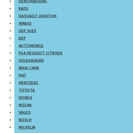
DERICHEBOURG
EADS
DASSAULT AVIATION
AIRBUS
GDF SUEZ
EDF
AUTOMOBILE
PSA PEUGEOT CITROEN
VOLKSWAGEN
BMW / MINI
FIAT
MERCEDES
TOYOTA
HONDA
NISSAN
VALEO
BOSCH
MICHELIN