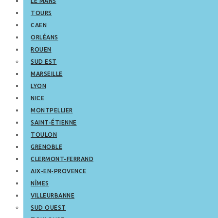
LE MANS
TOURS
CAEN
ORLÉANS
ROUEN
SUD EST
MARSEILLE
LYON
NICE
MONTPELLIER
SAINT-ÉTIENNE
TOULON
GRENOBLE
CLERMONT-FERRAND
AIX-EN-PROVENCE
NÎMES
VILLEURBANNE
SUD OUEST