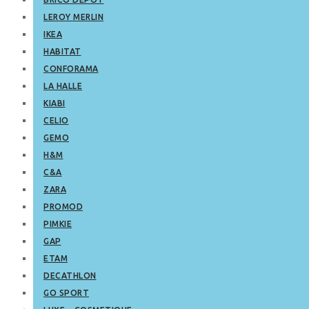
LEROY MERLIN
IKEA
HABITAT
CONFORAMA
LA HALLE
KIABI
CELIO
GEMO
H&M
C&A
ZARA
PROMOD
PIMKIE
GAP
ETAM
DECATHLON
GO SPORT