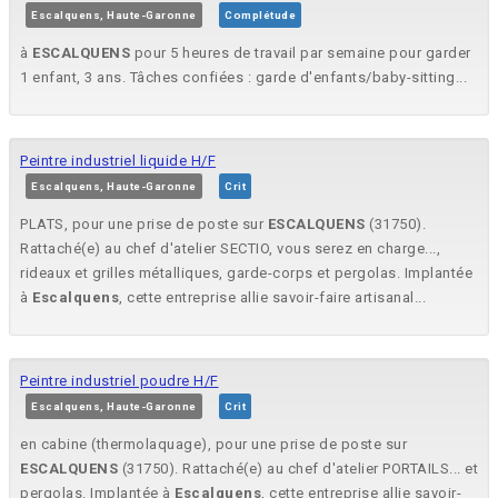
Escalquens, Haute-Garonne
Complétude
à
ESCALQUENS
pour 5 heures de travail par semaine pour garder
1 enfant, 3 ans. Tâches confiées : garde d'enfants/baby-sitting...
Peintre industriel liquide H/F
Escalquens, Haute-Garonne
Crit
PLATS, pour une prise de poste sur
ESCALQUENS
(31750).
Rattaché(e) au chef d'atelier SECTIO, vous serez en charge...,
rideaux et grilles métalliques, garde-corps et pergolas. Implantée
à
Escalquens
, cette entreprise allie savoir-faire artisanal...
Peintre industriel poudre H/F
Escalquens, Haute-Garonne
Crit
en cabine (thermolaquage), pour une prise de poste sur
ESCALQUENS
(31750). Rattaché(e) au chef d'atelier PORTAILS... et
pergolas. Implantée à
Escalquens
, cette entreprise allie savoir-