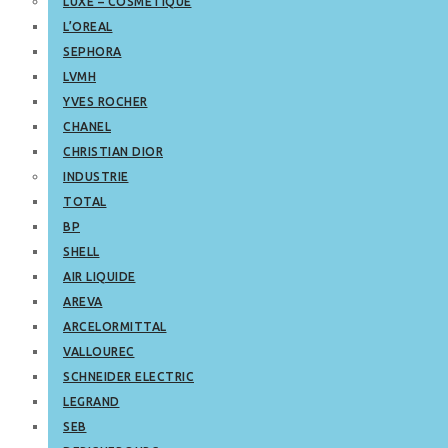
LUXE – COSMETIQUE
L’OREAL
SEPHORA
LVMH
YVES ROCHER
CHANEL
CHRISTIAN DIOR
INDUSTRIE
TOTAL
BP
SHELL
AIR LIQUIDE
AREVA
ARCELORMITTAL
VALLOUREC
SCHNEIDER ELECTRIC
LEGRAND
SEB