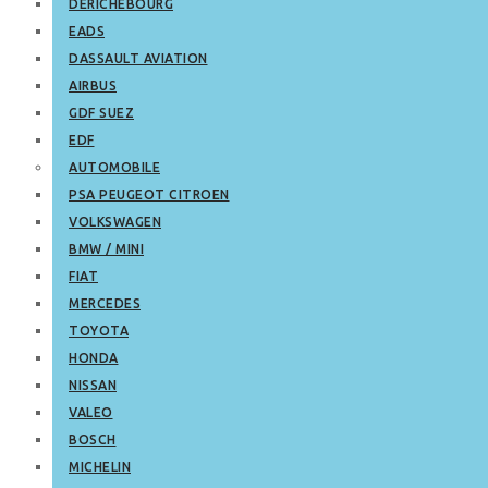
DERICHEBOURG
EADS
DASSAULT AVIATION
AIRBUS
GDF SUEZ
EDF
AUTOMOBILE
PSA PEUGEOT CITROEN
VOLKSWAGEN
BMW / MINI
FIAT
MERCEDES
TOYOTA
HONDA
NISSAN
VALEO
BOSCH
MICHELIN