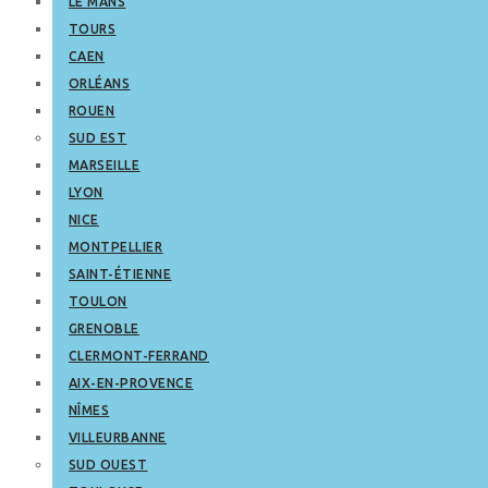
LE MANS
TOURS
CAEN
ORLÉANS
ROUEN
SUD EST
MARSEILLE
LYON
NICE
MONTPELLIER
SAINT-ÉTIENNE
TOULON
GRENOBLE
CLERMONT-FERRAND
AIX-EN-PROVENCE
NÎMES
VILLEURBANNE
SUD OUEST