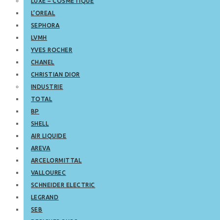
LUXE – COSMETIQUE
L’OREAL
SEPHORA
LVMH
YVES ROCHER
CHANEL
CHRISTIAN DIOR
INDUSTRIE
TOTAL
BP
SHELL
AIR LIQUIDE
AREVA
ARCELORMITTAL
VALLOUREC
SCHNEIDER ELECTRIC
LEGRAND
SEB