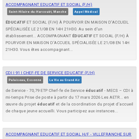
ACCOMPAGNANT EDUCATIF ET SOCIAL (F/H)
Saint-Hilaire-du-Harcouët, Manche
Appel Médical
ÉDUCATIF
ET SOCIAL (F/H) À POURVOIR EN MAISON D'ACCUEIL
SPÉCIALISÉE LE 21/08 EN 14H 21H30. Au sein d'un
établissement... ACCOMPAGNANT
ÉDUCATIF
ET SOCIAL (F/H) À
POURVOIR EN MAISON D'ACCUEIL SPÉCIALISÉE LE 21/08 EN 14H
21H30. Vous êtes accompagnant...
CDI I 91 I CHEF-FE DE SERVICE EDUCATIF (F/H)
Palaiseau, Essonne
La Vie au Grand Air
de Service - 70,79 ETP Chef-fe de Service
éducatif
- MECS – CDI à
mi-temps Prise de poste à partir du 17 mars 2026 Les AETR... en
œuvre du projet
éducatif
et de la coordination du projet d'accueil
de chaque jeune accueilli. Vous participez aux instances...
ACCOMPAGNANT EDUCATIF ET SOCIAL H/F - VILLEFRANCHE SUR