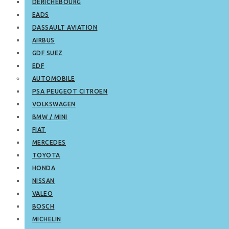
DERICHEBOURG
EADS
DASSAULT AVIATION
AIRBUS
GDF SUEZ
EDF
AUTOMOBILE
PSA PEUGEOT CITROEN
VOLKSWAGEN
BMW / MINI
FIAT
MERCEDES
TOYOTA
HONDA
NISSAN
VALEO
BOSCH
MICHELIN