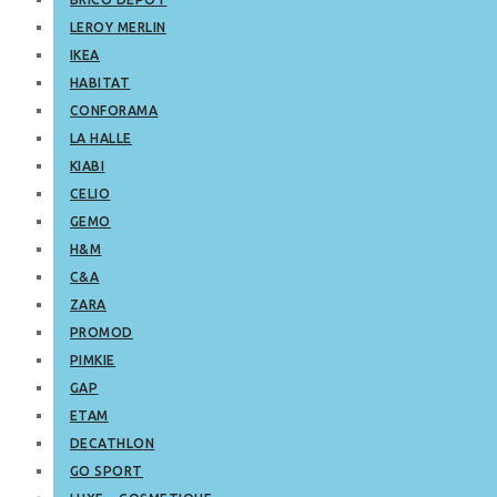
LEROY MERLIN
IKEA
HABITAT
CONFORAMA
LA HALLE
KIABI
CELIO
GEMO
H&M
C&A
ZARA
PROMOD
PIMKIE
GAP
ETAM
DECATHLON
GO SPORT