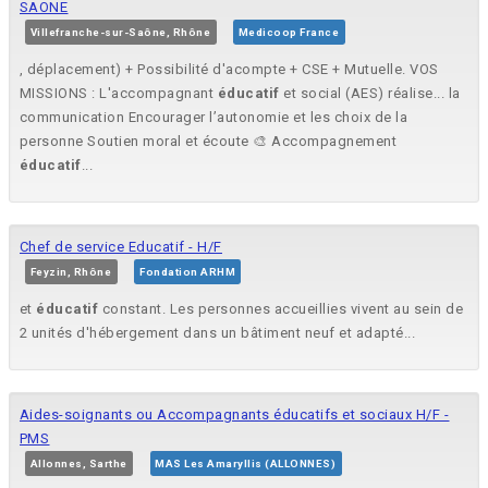
SAONE
Villefranche-sur-Saône, Rhône
Medicoop France
, déplacement) + Possibilité d'acompte + CSE + Mutuelle. VOS
MISSIONS : L'accompagnant
éducatif
et social (AES) réalise... la
communication Encourager l’autonomie et les choix de la
personne Soutien moral et écoute 🎨 Accompagnement
éducatif
...
Chef de service Educatif - H/F
Feyzin, Rhône
Fondation ARHM
et
éducatif
constant. Les personnes accueillies vivent au sein de
2 unités d'hébergement dans un bâtiment neuf et adapté...
Aides-soignants ou Accompagnants éducatifs et sociaux H/F -
PMS
Allonnes, Sarthe
MAS Les Amaryllis (ALLONNES)