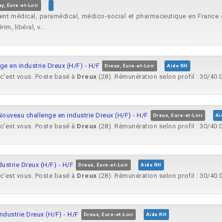
y, Eure-et-Loir
tement médical, paramédical, médico-social et pharmaceutique en Fran
, libéral, v...
en industrie Dreux (H/F) - H/F
Dreux, Eure-et-Loir
Aide RH
 c'est vous. Poste basé à
Dreux
(28). Rémunération selon profil : 30/40 0
veau challenge en industrie Dreux (H/F) - H/F
Dreux, Eure-et-Loir
Ai
 c'est vous. Poste basé à
Dreux
(28). Rémunération selon profil : 30/40 0
strie Dreux (H/F) - H/F
Dreux, Eure-et-Loir
Aide RH
 c'est vous. Poste basé à
Dreux
(28). Rémunération selon profil : 30/40 0
dustrie Dreux (H/F) - H/F
Dreux, Eure-et-Loir
Aide RH