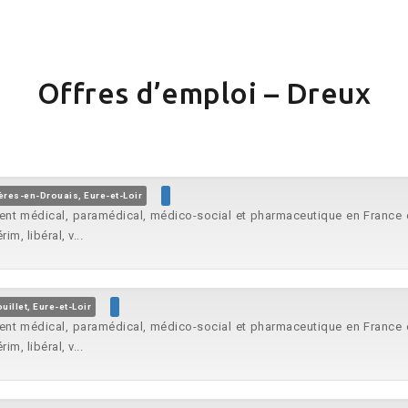
Offres d’emploi – Dreux
res-en-Drouais, Eure-et-Loir
tement médical, paramédical, médico-social et pharmaceutique en Fran
, libéral, v...
uillet, Eure-et-Loir
tement médical, paramédical, médico-social et pharmaceutique en Fran
, libéral, v...