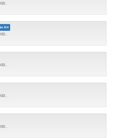
00...
de RH
00...
00...
00...
00...