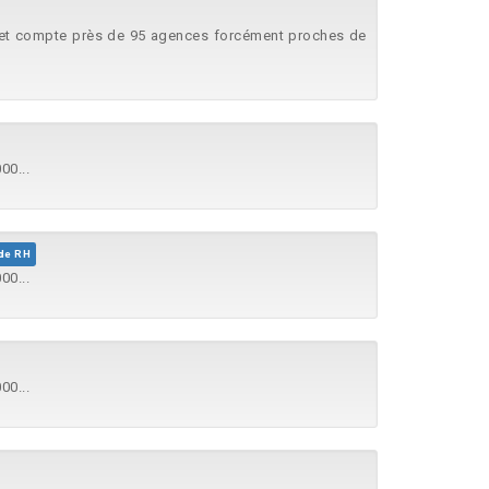
ce et compte près de 95 agences forcément proches de
00...
de RH
00...
00...