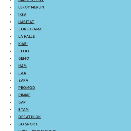
LEROY MERLIN
IKEA
HABITAT
CONFORAMA
LA HALLE
KIABI
CELIO
GEMO
H&M
C&A
ZARA
PROMOD
PIMKIE
GAP
ETAM
DECATHLON
GO SPORT