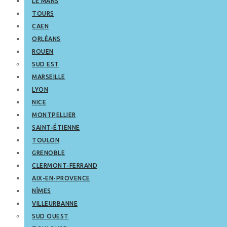
LE MANS
TOURS
CAEN
ORLÉANS
ROUEN
SUD EST
MARSEILLE
LYON
NICE
MONTPELLIER
SAINT-ÉTIENNE
TOULON
GRENOBLE
CLERMONT-FERRAND
AIX-EN-PROVENCE
NÎMES
VILLEURBANNE
SUD OUEST