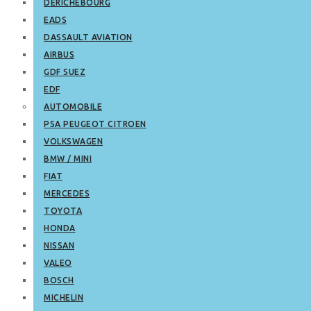
DERICHEBOURG
EADS
DASSAULT AVIATION
AIRBUS
GDF SUEZ
EDF
AUTOMOBILE
PSA PEUGEOT CITROEN
VOLKSWAGEN
BMW / MINI
FIAT
MERCEDES
TOYOTA
HONDA
NISSAN
VALEO
BOSCH
MICHELIN