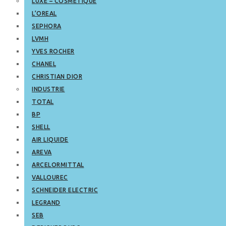
LUXE – COSMETIQUE
L’OREAL
SEPHORA
LVMH
YVES ROCHER
CHANEL
CHRISTIAN DIOR
INDUSTRIE
TOTAL
BP
SHELL
AIR LIQUIDE
AREVA
ARCELORMITTAL
VALLOUREC
SCHNEIDER ELECTRIC
LEGRAND
SEB