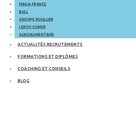
MBDA-FRANCE
BULL
GROUPE ROULLIER
LEROY-SOMER
AGROALIMENTAIRE
ACTUALITÉS RECRUTEMENTS
FORMATIONS ET DIPLÔMES
COACHING ET CONSEILS
BLOG
Développeur : le
métier du
numérique qui
recrute le plus