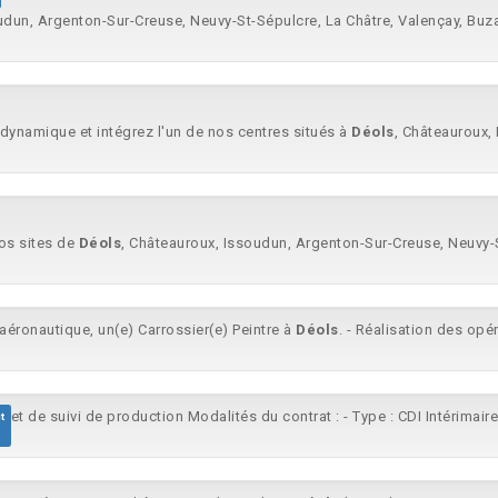
udun, Argenton-Sur-Creuse, Neuvy-St-Sépulcre, La Châtre, Valençay, Buza
dynamique et intégrez l'un de nos centres situés à
Déols
, Châteauroux, 
nos sites de
Déols
, Châteauroux, Issoudun, Argenton-Sur-Creuse, Neuvy-S
 aéronautique, un(e) Carrossier(e) Peintre à
Déols
. - Réalisation des opér
et de suivi de production Modalités du contrat : - Type : CDI Intérimaire
t