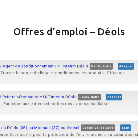
Offres d’emploi – Déols
49 Agent de conditionnement H/F Interim Déols
Déols, Indre
Adéquat
 Trouver le bon emballage et conditionner les produits,- Effectuer...
3 Peintre aéronautique H/F Interim Déols
Déols, Indre
Adéquat
- Participer aux entrées et sorties des avions (installation...
 ou Déols (36) ou Monnaie (37) ou Vineuil
Centre-Val de Loire
Saur
roupe Saur œuvre pour la protection de l'environnement au cœur des terr