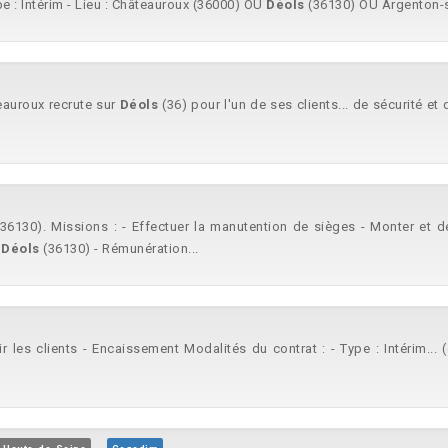
pe : Intérim - Lieu : Châteauroux (36000) OU
Déols
(36130) OU Argenton-s
eauroux recrute sur
Déols
(36) pour l'un de ses clients... de sécurité 
36130). Missions : - Effectuer la manutention de sièges - Monter et dé
:
Déols
(36130) - Rémunération...
ir les clients - Encaissement Modalités du contrat : - Type : Intérim..