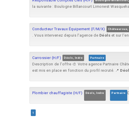
Responsable Comptes Clés (H/F)
Boulogne-Billancourt
la suivante : Boulogne Billancourt Limonest Wasqueh
Conducteur Travaux Équipement (F/M/X)
Châteauroux, 
. Vous intervenez depuis l'agence de
Déols
et sur l'e
Carrossier (H/F)
Déols, Indre
Partnaire
Description de l'offre 🎨 Votre agence Partnaire Châ
est mis en place en fonction du profil recruté. 📍
Déol
Plombier chauffagiste (H/F)
D
Déols, Indre
Partnaire
1