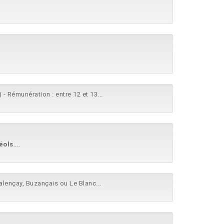
 - Rémunération : entre 12 et 13...
éols
....
alençay, Buzançais ou Le Blanc...