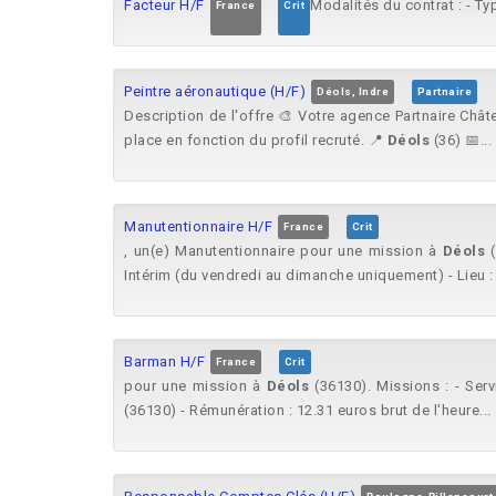
Facteur H/F
Modalités du contrat : - Ty
France
Crit
Peintre aéronautique (H/F)
Déols, Indre
Partnaire
Description de l'offre 🎨 Votre agence Partnaire Chât
place en fonction du profil recruté. 📍
Déols
(36) 📅...
Manutentionnaire H/F
France
Crit
, un(e) Manutentionnaire pour une mission à
Déols
(
Intérim (du vendredi au dimanche uniquement) - Lieu 
Barman H/F
France
Crit
pour une mission à
Déols
(36130). Missions : - Serv
(36130) - Rémunération : 12.31 euros brut de l'heure...