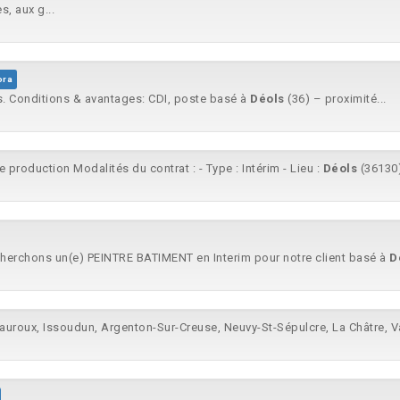
, aux g...
ora
ues. Conditions & avantages: CDI, poste basé à
Déols
(36) – proximité...
de production Modalités du contrat : - Type : Intérim - Lieu :
Déols
(36130)
rchons un(e) PEINTRE BATIMENT en Interim pour notre client basé à
D
eauroux, Issoudun, Argenton-Sur-Creuse, Neuvy-St-Sépulcre, La Châtre, V