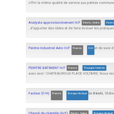
offrir la même qualité de service aux petites communes
Analyste approvisionnement H/F
Déols, Indre
Cenc
, d’apporter des idées et de faire évoluer les pratiq
Peintre Industriel Aéro H/F
et de suivi 
France
Crit
PEINTRE BATIMENT H/F
France
Triangle Intérim
avec soin ! CHATEAUROUX PLACE VOLTAIRE. Nous reche
Facteur (F/H)
de
Déols
, Chât
France
Groupe Actual
Chargé de clientèle (H/F)
Déols, Indre
Groupe Actual