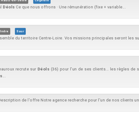
, Hauts-de-Seine
Cegedim
al
Déols
Ce que nous offrons · Une rémunération (fixe + variable...
Indre
Saur
nsemble du territoire Centre-Loire. Vos missions principales seront les su
teauroux recrute sur
Déols
(36) pour l'un de ses clients... les règles d
s
...
escription de l'offre Notre agence recherche pour l'un de nos clients u