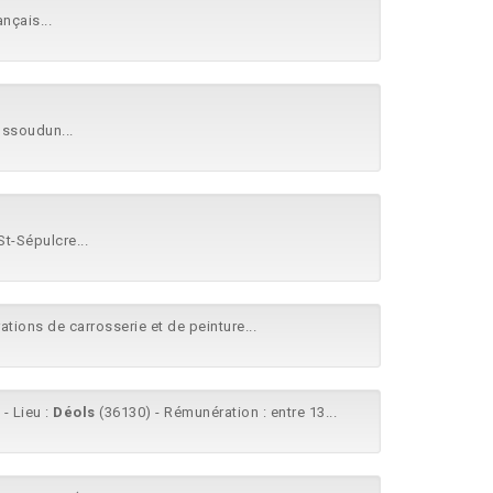
nçais...
Issoudun...
t-Sépulcre...
ations de carrosserie et de peinture...
 - Lieu :
Déols
(36130) - Rémunération : entre 13...