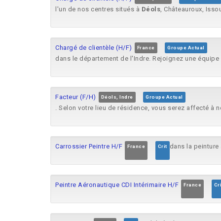
l'un de nos centres situés à
Déols
, Châteauroux, Isso
Chargé de clientèle (H/F)
France
Groupe Actual
dans le département de l'Indre. Rejoignez une équipe 
Facteur (F/H)
Déols, Indre
Groupe Actual
. Selon votre lieu de résidence, vous serez affecté à 
Carrossier Peintre H/F
dans la peinture
France
Crit
Peintre Aéronautique CDI Intérimaire H/F
France
Cri