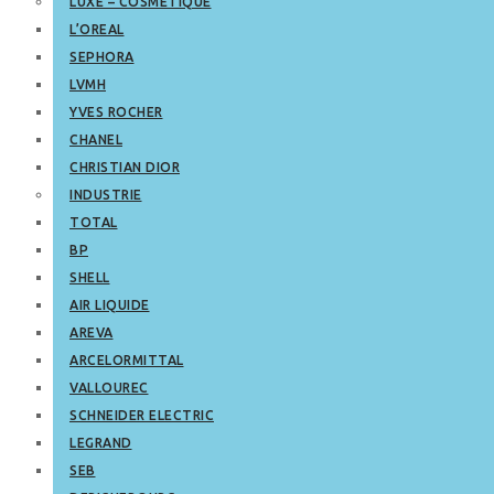
LUXE – COSMETIQUE
L’OREAL
SEPHORA
LVMH
YVES ROCHER
CHANEL
CHRISTIAN DIOR
INDUSTRIE
TOTAL
BP
SHELL
AIR LIQUIDE
AREVA
ARCELORMITTAL
VALLOUREC
SCHNEIDER ELECTRIC
LEGRAND
SEB