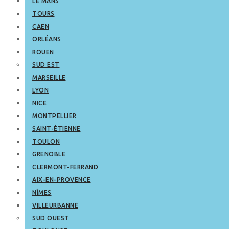
LE MANS
TOURS
CAEN
ORLÉANS
ROUEN
SUD EST
MARSEILLE
LYON
NICE
MONTPELLIER
SAINT-ÉTIENNE
TOULON
GRENOBLE
CLERMONT-FERRAND
AIX-EN-PROVENCE
NÎMES
VILLEURBANNE
SUD OUEST