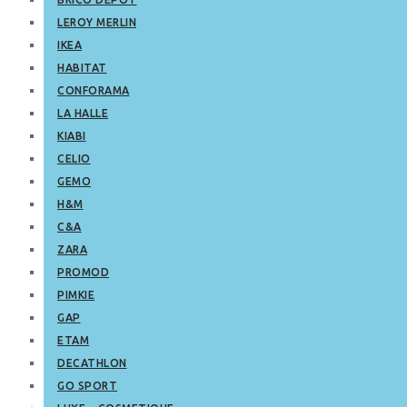
LEROY MERLIN
IKEA
HABITAT
CONFORAMA
LA HALLE
KIABI
CELIO
GEMO
H&M
C&A
ZARA
PROMOD
PIMKIE
GAP
ETAM
DECATHLON
GO SPORT