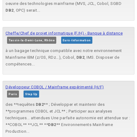
oeuvre des technologies mainframe (MVS, JCL, Cobol, SGBD
DB2
, OPC) serait...
Cheffe/Chef de projet informatique (F/H) - Banque à distance
Tassin-la-Demi-Lune, Rhône
Euro-Information
à un bagage technique compatible avec notre environnement
Mainframe IBM (z/OS, RDz…), Cobol,
DB2
, IMS. Disposer de
compétences...
Développeur COBOL / Mainframe expérimenté (H/F)
Paris
Step Up
des **requêtes
DB2
** ; Développer et maintenir des
**programmes COBOL et JCL** ; Participer aux analyses
techniques... attendues Une parfaite autonomie est attendue sur :
**COBOL** **JCL** **
DB2
** Environnements Mainframe
Production...