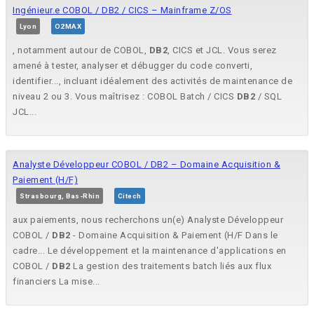
Ingénieur.e COBOL / DB2 / CICS – Mainframe Z/OS
Lyon
O2MAX
, notamment autour de COBOL,
DB2
, CICS et JCL. Vous serez
amené à tester, analyser et débugger du code converti,
identifier..., incluant idéalement des activités de maintenance de
niveau 2 ou 3. Vous maîtrisez : COBOL Batch / CICS
DB2
/ SQL
JCL...
Analyste Développeur COBOL / DB2 – Domaine Acquisition &
Paiement (H/F)
Strasbourg, Bas-Rhin
Citech
aux paiements, nous recherchons un(e) Analyste Développeur
COBOL /
DB2
- Domaine Acquisition & Paiement (H/F Dans le
cadre... Le développement et la maintenance d'applications en
COBOL /
DB2
La gestion des traitements batch liés aux flux
financiers La mise...