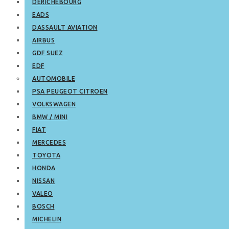
DERICHEBOURG
EADS
DASSAULT AVIATION
AIRBUS
GDF SUEZ
EDF
AUTOMOBILE
PSA PEUGEOT CITROEN
VOLKSWAGEN
BMW / MINI
FIAT
MERCEDES
TOYOTA
HONDA
NISSAN
VALEO
BOSCH
MICHELIN