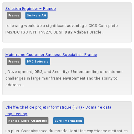
Solution Engineer – France
France
Software AG
following would be a significant advantage: CICS Com-plete
IMS/DC TSO ISPF TN3270 SDSF
DB2
Adabas Oracle...
Mainframe Customer Success Specialist - France
France
BMC Software
, Development,
DB2
, and Security). Understanding of customer
challenges in large mainframe environment and the ability to
address...
Cheffe/Chef de projet informatique (F/H) - Domaine data
engineering
Nantes, Loire-Atlantique
Euro-Information
un plus. Connaissance du monde Host Une expérience mettant en