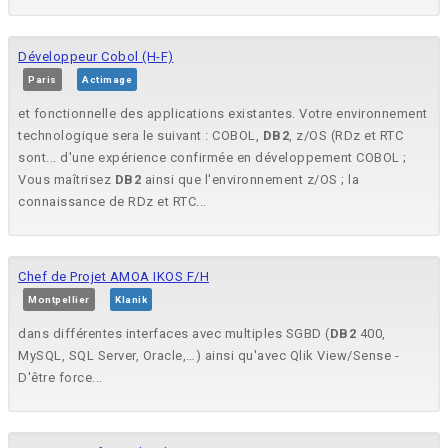
Développeur Cobol (H-F)
Paris
Actimage
et fonctionnelle des applications existantes. Votre environnement
technologique sera le suivant : COBOL,
DB2
, z/OS (RDz et RTC
sont... d'une expérience confirmée en développement COBOL ;
Vous maîtrisez
DB2
ainsi que l'environnement z/OS ; la
connaissance de RDz et RTC...
Chef de Projet AMOA IKOS F/H
Montpellier
Klanik
dans différentes interfaces avec multiples SGBD (
DB2
400,
MySQL, SQL Server, Oracle,…) ainsi qu'avec Qlik View/Sense -
D'être force...