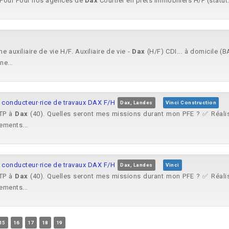
s ! Pour Pour nos agences de
Dax
Courtier en prêts immobiliers H/F (statut.
 auxiliaire de vie H/F. Auxiliaire de vie -
Dax
(H/F) CDI... à domicile (B
e...
e conducteur·rice de travaux DAX F/H
Dax, Landes
Vinci Construction
 TP à
Dax
(40). Quelles seront mes missions durant mon PFE ? ✅ Réalis
ements...
e conducteur·rice de travaux DAX F/H
Dax, Landes
Vinci
 TP à
Dax
(40). Quelles seront mes missions durant mon PFE ? ✅ Réalis
ements...
15
16
17
18
19