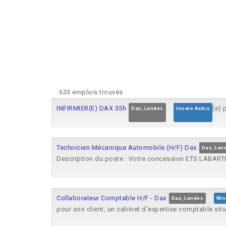
633 emplois trouvés
INFIRMIER(E) DAX 35h
(e) 
Dax, Landes
Inovie Axbio
Technicien Mécanique Automobile (H/F) Dax
Dax, Lan
Description du poste : Votre concession ETS LABART
Collaborateur Comptable H/F - Dax
Dax, Landes
Win
pour son client, un cabinet d'expertise comptable sit