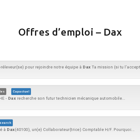
Offres d’emploi – Dax
préleveur(se) pour rejoindre notre équipe à
Dax
Ta mission (si tu l’accep
des
Capactuel
HE -
Dax
recherche son futur technicien mécanique automobile...
search
ué à
Dax
(40100), un(e) Collaborateur(trice) Comptable H/F. Pourquoi...