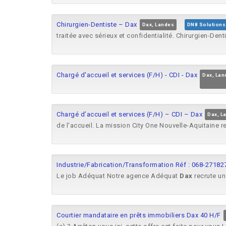
Chirurgien-Dentiste – Dax
Dax, Landes
DN8 Solutions
traitée avec sérieux et confidentialité. Chirurgien-Den
Chargé d'accueil et services (F/H) - CDI - Dax
Dax, Lan
Chargé d’accueil et services (F/H) – CDI – Dax
Dax, L
de l'accueil. La mission City One Nouvelle-Aquitaine 
Industrie/Fabrication/Transformation Réf : 068-271827 
Le job Adéquat Notre agence Adéquat
Dax
recrute un
Courtier mandataire en prêts immobiliers Dax 40 H/F