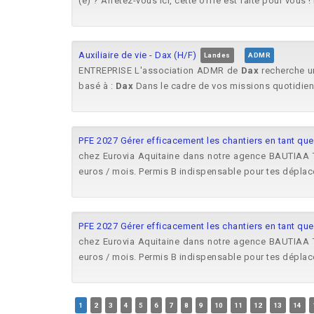
(e) ? Arrêtez-vous ici, cette offre est faite pour vou
Auxiliaire de vie - Dax (H/F)
Landes
ADMR
ENTREPRISE L'association ADMR de
Dax
recherche une
basé à :
Dax
Dans le cadre de vos missions quotidienn
PFE 2027 Gérer efficacement les chantiers en tant qu
chez Eurovia Aquitaine dans notre agence BAUTIAA
euros / mois. Permis B indispensable pour tes déplac
PFE 2027 Gérer efficacement les chantiers en tant qu
chez Eurovia Aquitaine dans notre agence BAUTIAA
euros / mois. Permis B indispensable pour tes déplac
1
2
3
4
5
6
7
8
9
10
11
12
13
14