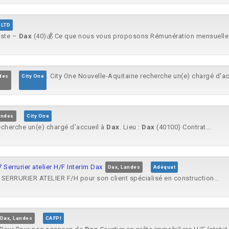
 LTD
tiste –
Dax
(40)💰 Ce que nous vous proposons Rémunération mensuelle.
. City One Nouvelle-Aquitaine recherche un(e) chargé d'a
des
City One
andes
City One
recherche un(e) chargé d’accueil à
Dax
. Lieu :
Dax
(40100) Contrat...
Serrurier atelier H/F Interim Dax
Dax, Landes
Adéquat
 SERRURIER ATELIER F/H pour son client spécialisé en construction...
Dax, Landes
CAFPI