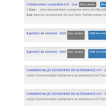
Collaborateur comptable H/F - Dax
Dax, Landes
Win
à
Dax
; - Une rémunération comprise entre 30 000,00E
Dax
dans le recrutement de son futur Collaborateur C
Agent(e) de sécurité - DAX
Dax, Landes
S3M Sécurit
Agent(e) de sécurité - DAX
Dax, Landes
S3M Sécurit
COMMERCIAL(E) SEDENTAIRE EN ALTERNANCE H/F - 
un(e) Commercial(e) Sédentaire en alternance H/F ba
COMMERCIAL(E) SEDENTAIRE EN ALTERNANCE H/F - 
un(e) Commercial(e) Sédentaire en alternance H/F ba