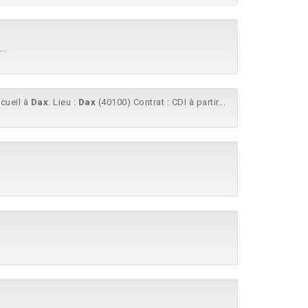
..
ccueil à
Dax
. Lieu :
Dax
(40100) Contrat : CDI à partir...