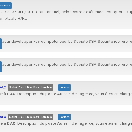
search
UR et 35 000,00EUR brut annuel, selon votre expérience. Pourquoi... au
omptable H/F...
pour développer vos compétences. La Société S3M Sécurité recherche 
é
pour développer vos compétences. La Société S3M Sécurité recherche 
é
DAX
Saint-Paul-lès-Dax, Landes
Loxam
sé à
DAX
. Description du poste Au sein de l'agence, vous êtes en charge.
DAX
Saint-Paul-lès-Dax, Landes
Loxam
sé à
DAX
. Description du poste Au sein de l’agence, vous êtes en charge.