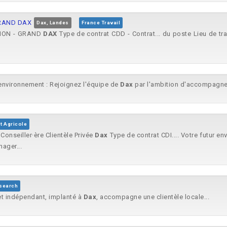
GRAND DAX
Dax, Landes
France Travail
TION - GRAND
DAX
Type de contrat CDD - Contrat... du poste Lieu de tr
environnement : Rejoignez l'équipe de
Dax
par l'ambition d'accompagner 
t Agricole
 Conseiller·ère Clientèle Privée
Dax
Type de contrat CDI.... Votre futur e
ager...
search
et indépendant, implanté à
Dax
, accompagne une clientèle locale...