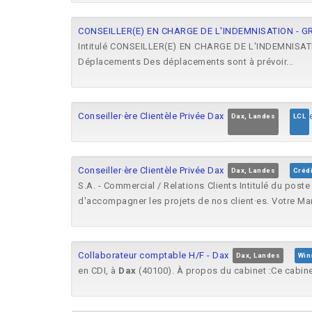
CONSEILLER(E) EN CHARGE DE L'INDEMNISATION - 
Intitulé CONSEILLER(E) EN CHARGE DE L'INDEMNISA
Déplacements Des déplacements sont à prévoir...
Conseiller·ère Clientèle Privée Dax
Dax, Landes
LCL
Conseiller·ère Clientèle Privée Dax
Dax, Landes
Crédi
S.A. - Commercial / Relations Clients Intitulé du poste
d'accompagner les projets de nos client·es. Votre Man
Collaborateur comptable H/F - Dax
Dax, Landes
Win
en CDI, à
Dax
(40100). À propos du cabinet :Ce cabin