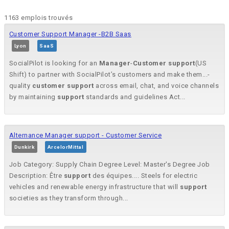
1163 emplois trouvés
Customer Support Manager -B2B Saas
Lyon
SaaS
SocialPilot is looking for an
Manager
-
Customer
support
(US
Shift) to partner with SocialPilot’s customers and make them...-
quality
customer
support
across email, chat, and voice channels
by maintaining
support
standards and guidelines Act...
Alternance Manager support - Customer Service
Dunkirk
ArcelorMittal
Job Category: Supply Chain Degree Level: Master's Degree Job
Description: Être
support
des équipes.... Steels for electric
vehicles and renewable energy infrastructure that will
support
societies as they transform through...