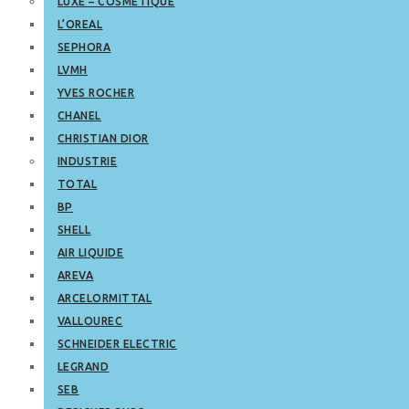
LUXE – COSMETIQUE
L’OREAL
SEPHORA
LVMH
YVES ROCHER
CHANEL
CHRISTIAN DIOR
INDUSTRIE
TOTAL
BP
SHELL
AIR LIQUIDE
AREVA
ARCELORMITTAL
VALLOUREC
SCHNEIDER ELECTRIC
LEGRAND
SEB