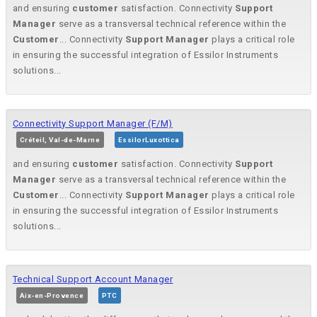
and ensuring
customer
satisfaction. Connectivity
Support
Manager
serve as a transversal technical reference within the
Customer
... Connectivity
Support
Manager
plays a critical role
in ensuring the successful integration of Essilor Instruments
solutions...
Connectivity Support Manager (F/M)
Créteil, Val-de-Marne
EssilorLuxottica
and ensuring
customer
satisfaction. Connectivity
Support
Manager
serve as a transversal technical reference within the
Customer
... Connectivity
Support
Manager
plays a critical role
in ensuring the successful integration of Essilor Instruments
solutions...
Technical Support Account Manager
Aix-en-Provence
PTC