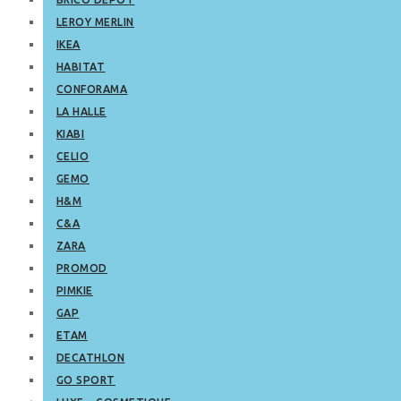
LEROY MERLIN
IKEA
HABITAT
CONFORAMA
LA HALLE
KIABI
CELIO
GEMO
H&M
C&A
ZARA
PROMOD
PIMKIE
GAP
ETAM
DECATHLON
GO SPORT