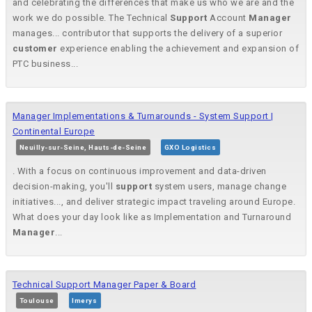
and celebrating the differences that make us who we are and the
work we do possible. The Technical
Support
Account
Manager
manages... contributor that supports the delivery of a superior
customer
experience enabling the achievement and expansion of
PTC business...
Manager Implementations & Turnarounds - System Support |
Continental Europe
Neuilly-sur-Seine, Hauts-de-Seine
GXO Logistics
. With a focus on continuous improvement and data-driven
decision-making, you'll
support
system users, manage change
initiatives..., and deliver strategic impact traveling around Europe.
What does your day look like as Implementation and Turnaround
Manager
...
Technical Support Manager Paper & Board
Toulouse
Imerys