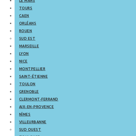
LE MANS
TOURS
CAEN
ORLÉANS
ROUEN
SUD EST
MARSEILLE
LYON
NICE
MONTPELLIER
SAINT-ÉTIENNE
TOULON
GRENOBLE
CLERMONT-FERRAND
AIX-EN-PROVENCE
NÎMES
VILLEURBANNE
SUD OUEST