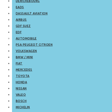
DERICHEBOURG
EADS
DASSAULT AVIATION
AIRBUS
GDF SUEZ
EDF
AUTOMOBILE
PSA PEUGEOT CITROEN
VOLKSWAGEN
BMW / MINI
FIAT
MERCEDES
TOYOTA
HONDA
NISSAN
VALEO
BOSCH
MICHELIN