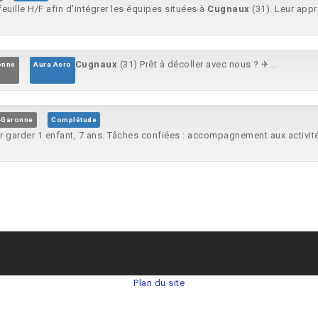
uille H/F afin d'intégrer les équipes situées à
Cugnaux
(31). Leur appr
Cugnaux
(31) Prêt à décoller avec nous ? ✈...
onne
Aura Aero
-Garonne
Complétude
r garder 1 enfant, 7 ans. Tâches confiées : accompagnement aux activité
Plan du site