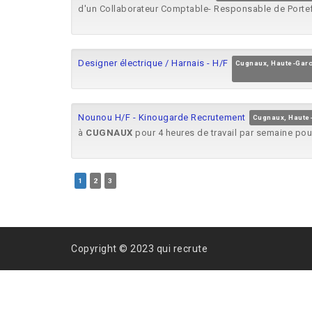
d'un Collaborateur Comptable- Responsable de Portefe
Designer électrique / Harnais - H/F
Cugnaux, Haute-Gar
Nounou H/F - Kinougarde Recrutement
Cugnaux, Haute
à
CUGNAUX
pour 4 heures de travail par semaine pou
1
2
3
Copyright © 2023 qui recrute