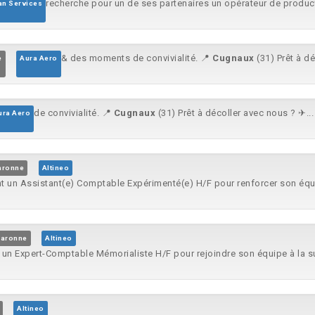
recherche pour un de ses partenaires un opérateur de produc
n Services
& des moments de convivialité. 📍
Cugnaux
(31) Prêt à dé
e
Aura Aero
de convivialité. 📍
Cugnaux
(31) Prêt à décoller avec nous ? ✈...
ura Aero
aronne
Altineo
t un Assistant(e) Comptable Expérimenté(e) H/F pour renforcer son équi
Garonne
Altineo
 un Expert-Comptable Mémorialiste H/F pour rejoindre son équipe à la sui
Altineo