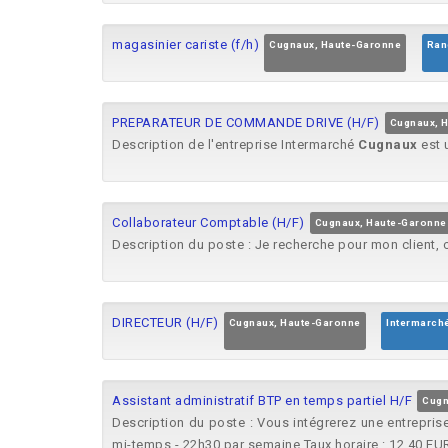
magasinier cariste (f/h)
Cugnaux, Haute-Garonne
Ran
PREPARATEUR DE COMMANDE DRIVE (H/F)
Cugnaux, 
Description de l'entreprise Intermarché
Cugnaux
est 
Collaborateur Comptable (H/F)
Cugnaux, Haute-Garonne
Description du poste : Je recherche pour mon client,
DIRECTEUR (H/F)
Cugnaux, Haute-Garonne
Intermarch
Assistant administratif BTP en temps partiel H/F
Cugn
Description du poste : Vous intégrerez une entrepris
mi-temps - 22h30 par semaine Taux horaire : 12,40 EUR