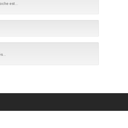
oche est...
s...