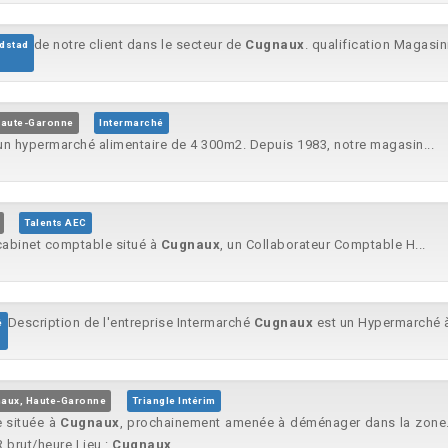
de notre client dans le secteur de
Cugnaux
. qualification Magasin
dstad
Haute-Garonne
Intermarché
un hypermarché alimentaire de 4 300m2. Depuis 1983, notre magasin...
Talents AEC
 cabinet comptable situé à
Cugnaux
, un Collaborateur Comptable H...
Description de l'entreprise Intermarché
Cugnaux
est un Hypermarché à
é
aux, Haute-Garonne
Triangle Intérim
e située à
Cugnaux
, prochainement amenée à déménager dans la zone...
 brut/heure Lieu :
Cugnaux
...