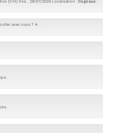
tion (F/H).Vos… 28/07/2026 Localisation :
Cugnaux
...
coller avec nous ? ✈...
pe...
te...