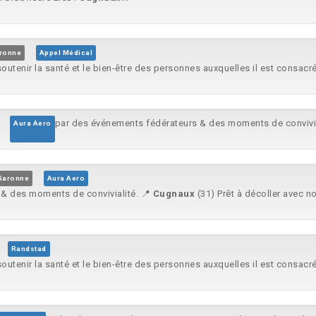
ronne
Appel Médical
soutenir la santé et le bien-être des personnes auxquelles il est consacré.
par des événements fédérateurs & des moments de convivia
Aura Aero
Garonne
Aura Aero
 & des moments de convivialité. 📍
Cugnaux
(31) Prêt à décoller avec no
Randstad
soutenir la santé et le bien-être des personnes auxquelles il est consacré.