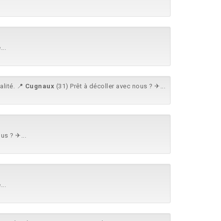
..
lité. 📍
Cugnaux
(31) Prêt à décoller avec nous ? ✈...
us ? ✈...
..