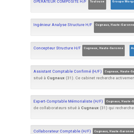
OPERATEUR COMPOSITE H/F
Toulouse
Groupe Morga
Ingénieur Analyse Structure H/F
Cugnaux, Haute-Garonn
Concepteur Structure H/F
Cugnaux, Haute-Garonne
A
Assistant Comptable Confirmé (H/F)
Cugnaux, Haute-G
situé à
Cugnaux
(31). Ce cabinet recherche activemen
Expert-Comptable Mémorialiste (H/F)
Cugnaux, Haute-
de collaborateurs situé à
Cugnaux
(31) qui recherche
Collaborateur Comptable (H/F)
Cugnaux, Haute-Garonne