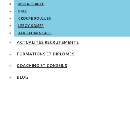
MBDA-FRANCE
BULL
GROUPE ROULLIER
LEROY-SOMER
AGROALIMENTAIRE
ACTUALITÉS RECRUTEMENTS
FORMATIONS ET DIPLÔMES
COACHING ET CONSEILS
BLOG
CSP pour
auto‑entrepreneur
— est‑ce
compatible ?