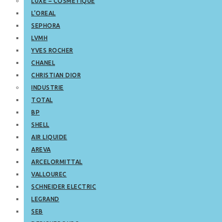
LUXE – COSMETIQUE
L’OREAL
SEPHORA
LVMH
YVES ROCHER
CHANEL
CHRISTIAN DIOR
INDUSTRIE
TOTAL
BP
SHELL
AIR LIQUIDE
AREVA
ARCELORMITTAL
VALLOUREC
SCHNEIDER ELECTRIC
LEGRAND
SEB