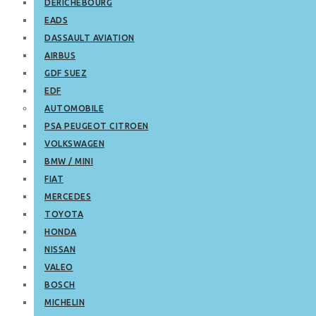
DERICHEBOURG
EADS
DASSAULT AVIATION
AIRBUS
GDF SUEZ
EDF
AUTOMOBILE
PSA PEUGEOT CITROEN
VOLKSWAGEN
BMW / MINI
FIAT
MERCEDES
TOYOTA
HONDA
NISSAN
VALEO
BOSCH
MICHELIN