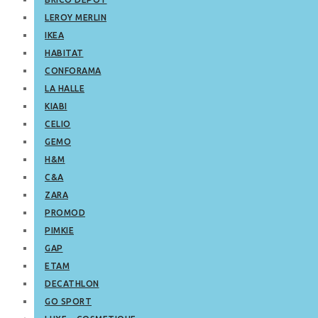
LEROY MERLIN
IKEA
HABITAT
CONFORAMA
LA HALLE
KIABI
CELIO
GEMO
H&M
C&A
ZARA
PROMOD
PIMKIE
GAP
ETAM
DECATHLON
GO SPORT