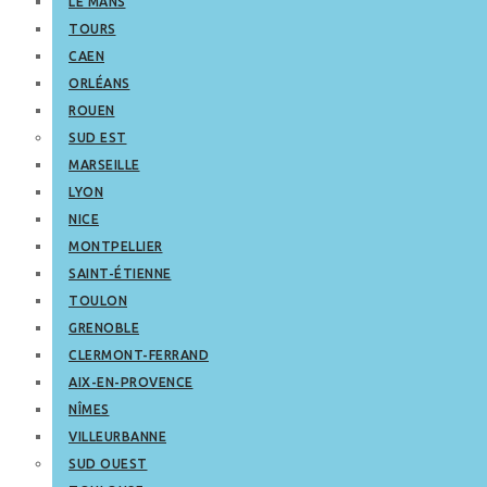
LE MANS
TOURS
CAEN
ORLÉANS
ROUEN
SUD EST
MARSEILLE
LYON
NICE
MONTPELLIER
SAINT-ÉTIENNE
TOULON
GRENOBLE
CLERMONT-FERRAND
AIX-EN-PROVENCE
NÎMES
VILLEURBANNE
SUD OUEST