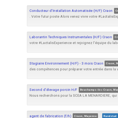
Conducteur d'Installation Automatisée (H/F) Craon
C
. Votre futur poste Alors venez vivre votre #LactalisEx
Laborantin Techniques Instrumentales (H/F) Craon
Cr
votre #LactalisExperience et rejoignez l'équipe du lab
Stagiaire Environnement (H/F) - 3 mois Craon
Craon, 
des compétences pour préparer votre entrée dans la vi
Second d'élevage porcin H/F
Bouchamps-lès-Craon, Ma
Nous recherchons pour la SCEA LA MENARDIERE, qui 
agent de fabrication (f/h)
Craon, Mayenne
Randstad