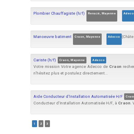
Plombier Chauffagiste (h/f)
Renazé, Mayenne
Adecc
Manoeuvre batiment
(Châte
Craon, Mayenne
Adecco
Cariste (h/f)
Craon, Mayenne
Adecco
Votre mission Votre agence Adecco de
Craon
recher
n'hésitez plus et postulez directement...
Aide Conducteur d'Installation Automatisée H/F
Crao
Conducteur d'Installation Automatisée H/F, à
Craon
.
1
2
3