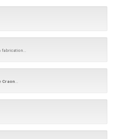
 fabrication...
de
Craon
...