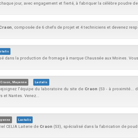
chaque jour, avec engagement et fierté, à fabriquer la célèbre poudre de l
Craon
, composée de 6 chefs de projet et 4 techniciens et devenez resp
ctalis
isé dans la production de fromage à marque Chaussée aux Moines. Vous 
Craon, Mayenne
Lactalis
 rejoignez l'équipe du laboratoire du site de
Craon
(53 - à proximité...
 et Nantes. Venez...
ayenne
Lactalis
riel CELIA Laiterie de
Craon
(53), spécialisé dans la fabrication de poudre