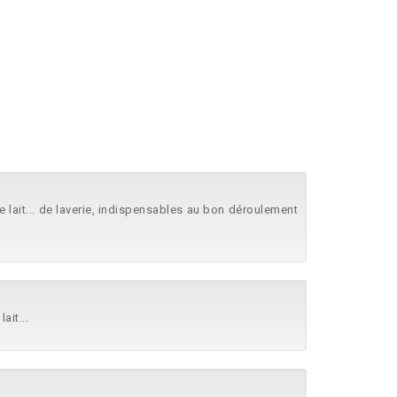
e lait... de laverie, indispensables au bon déroulement
ait...