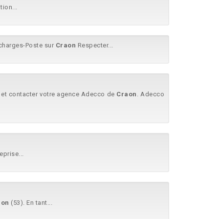
tion...
 charges-Poste sur
Craon
Respecter...
us et contacter votre agence Adecco de
Craon
. Adecco
eprise...
aon
(53). En tant...