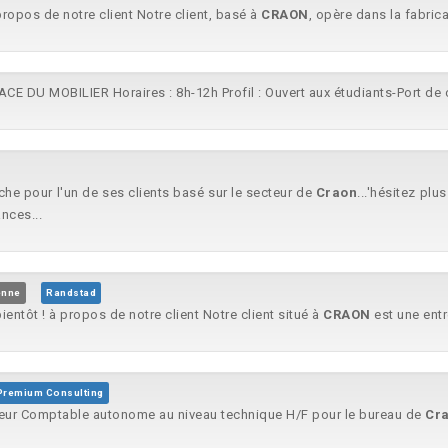
propos de notre client Notre client, basé à
CRAON
, opère dans la fabrica
ACE DU MOBILIER Horaires : 8h-12h Profil : Ouvert aux étudiants-Port de
he pour l'un de ses clients basé sur le secteur de
Craon
...'hésitez pl
nces...
enne
Randstad
entôt ! à propos de notre client Notre client situé à
CRAON
est une entr
Premium Consulting
teur Comptable autonome au niveau technique H/F pour le bureau de
Cr