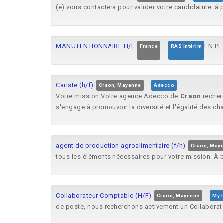
(e) vous contactera pour valider votre candidature. à 
MANUTENTIONNAIRE H/F
EN PL
France
RAS Intérim
Cariste (h/f)
Craon, Mayenne
Adecco
Votre mission Votre agence Adecco de
Craon
recherc
s'engage à promouvoir la diversité et l'égalité des cha
agent de production agroalimentaire (f/h)
Craon, May
tous les éléments nécessaires pour votre mission. À bi
Collaborateur Comptable (H/F)
Craon, Mayenne
My 
de poste, nous recherchons activement un Collabora