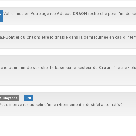
Votre mission Votre agence Adecco
CRAON
recherche pour l'un de ses
o
au-Gontier ou
Craon
) être joignable dans la demi journée en cas d'interm
che pour l'un de ses clients basé sur le secteur de
Craon
...'hésitez 
n, Mayenne
Crit
 Vous intervenez au sein d'un environnement industriel automatisé...