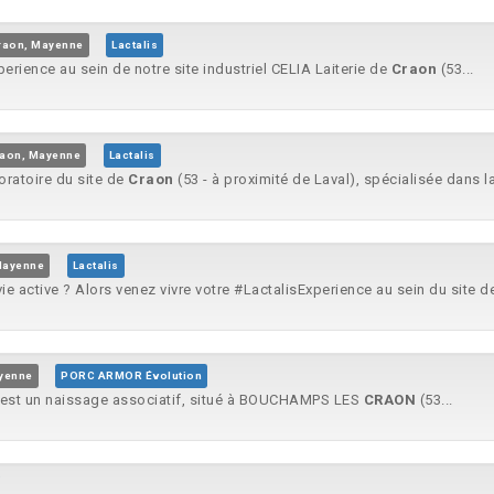
raon, Mayenne
Lactalis
perience au sein de notre site industriel CELIA Laiterie de
Craon
(53...
aon, Mayenne
Lactalis
oratoire du site de
Craon
(53 - à proximité de Laval), spécialisée dans la
Mayenne
Lactalis
e active ? Alors venez vivre votre #LactalisExperience au sein du site 
yenne
PORC ARMOR Évolution
est un naissage associatif, situé à BOUCHAMPS LES
CRAON
(53...