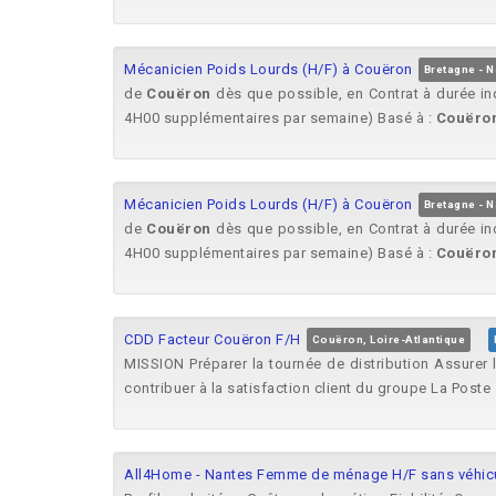
Mécanicien Poids Lourds (H/F) à Couëron
Bretagne - N
de
Couëron
dès que possible, en Contrat à durée in
4H00 supplémentaires par semaine) Basé à :
Couëro
Mécanicien Poids Lourds (H/F) à Couëron
Bretagne - N
de
Couëron
dès que possible, en Contrat à durée in
4H00 supplémentaires par semaine) Basé à :
Couëro
CDD Facteur Couëron F/H
Couëron, Loire-Atlantique
MISSION Préparer la tournée de distribution Assurer l
contribuer à la satisfaction client du groupe La Poste .
All4Home - Nantes Femme de ménage H/F sans véhic