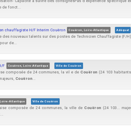
ganisation- Capacité à suivre des consignesPas d'expérience spécifique 
de fonct...
ien chauffagiste H/F Interim Couëron
Couëron, Loire-Atlantique
Adéquat
e des nouveaux talents sur des postes de Technicien Chauffagiste (F/H)
pour de...
H/F
Couëron, Loire-Atlantique
Ville de Couëron
taise composée de 24 communes, la vil e de
Couëron
(24 103 habitants.
majeurs,
Couëron
...
Loire-Atlantique
Ville de Couëron
ntaise composée de 24 communes, la ville de
Couëron
(24 103... maje
..