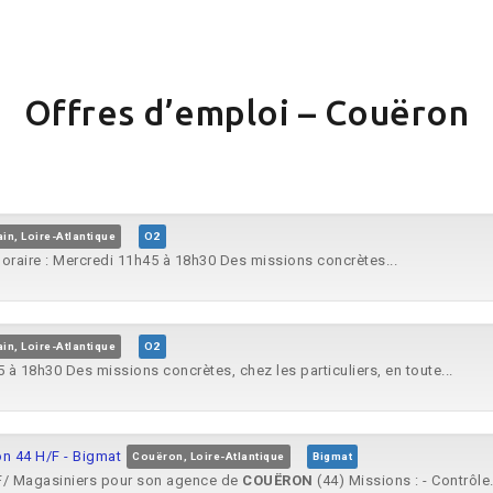
Offres d’emploi – Couëron
in, Loire-Atlantique
O2
oraire : Mercredi 11h45 à 18h30 Des missions concrètes...
in, Loire-Atlantique
O2
 à 18h30 Des missions concrètes, chez les particuliers, en toute...
on 44 H/F - Bigmat
Couëron, Loire-Atlantique
Bigmat
/F/ Magasiniers pour son agence de
COUËRON
(44) Missions : - Contrôle.