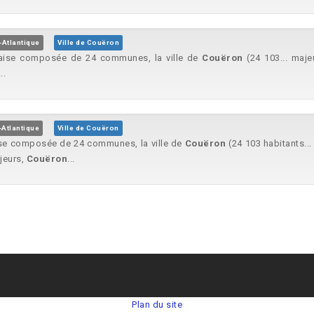
-Atlantique
Ville de Couëron
ntaise composée de 24 communes, la ville de
Couëron
(24 103... maje
..
-Atlantique
Ville de Couëron
aise composée de 24 communes, la ville de
Couëron
(24 103 habitants...
jeurs,
Couëron
...
Plan du site