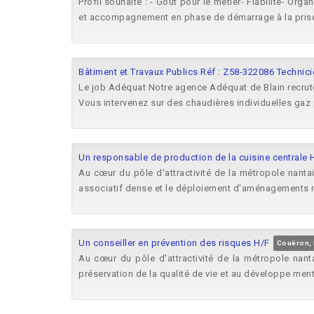
Profil souhaité : - Goût pour le métier- Fiabilité- Or
et accompagnement en phase de démarrage à la prise 
Bâtiment et Travaux Publics Réf : Z58-322086 Technic
Le job Adéquat Notre agence Adéquat de Blain recrut
Vous intervenez sur des chaudières individuelles gaz 
Un responsable de production de la cuisine centrale 
Au cœur du pôle d'attractivité de la métropole nan
associatif dense et le déploiement d'aménagements 
Un conseiller en prévention des risques H/F
Couëron, 
Au cœur du pôle d'attractivité de la métropole na
préservation de la qualité de vie et au développe ment.