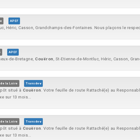
ue
APEF
luc, Héric, Casson, Grandchamps-des-Fontaines. Nous plaçons le respect
e
APEF
gneux-de-Bretagne,
Couëron
, St-Etienne-de-Montluc, Héric, Casson, Gra
de la Loire
Transdev
épôt situé à
Couëron
. Votre feuille de route Rattaché(e) au Responsabl
e sur 13 mois...
de la Loire
Transdev
épôt situé à
Couëron
. Votre feuille de route Rattaché(e) au Responsabl
e sur 13 mois...