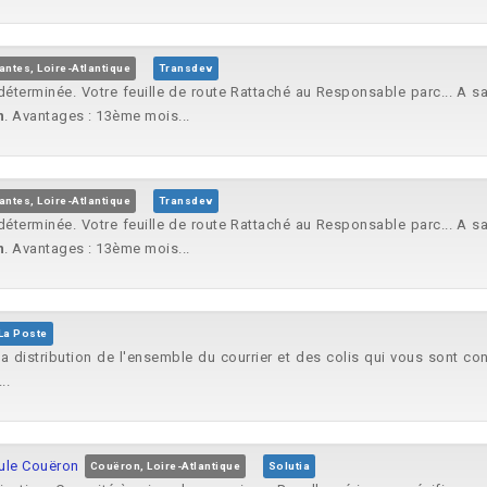
antes, Loire-Atlantique
Transdev
déterminée. Votre feuille de route Rattaché au Responsable parc... A 
n
. Avantages : 13ème mois...
antes, Loire-Atlantique
Transdev
déterminée. Votre feuille de route Rattaché au Responsable parc... A 
n
. Avantages : 13ème mois...
La Poste
a distribution de l'ensemble du courrier et des colis qui vous sont con
..
ule Couëron
Couëron, Loire-Atlantique
Solutia