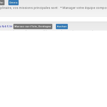
Var
Emera
ciplinaire, vos missions principales sont : * Manager votre équipe compos
e N4 F/H
Marsac-sur-l'Isle, Dordogne
Auchan
 Le poste de
Coordonnateur
d'équipe Atelier Boulangerie F/H (niveau 4..
ers, Savoie
EHPAD Maison de sante les Cordeliers (Moutiers)
ordonnateur
d'EPHAD (H/F) Contrat PH temps partiel; PH temps... indi
alité de la prise...
l de Loire
Bureau Veritas
éléphonie en CDI, basé sur le secteur de Blois (41). Rattaché.e à Jérémy
H/F
Nantes, Loire-Atlantique
Apave