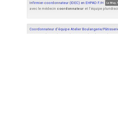
Infirmier-coordonnateur (IDEC) en EHPAD F/H
Le Muy, 
avec le médecin
coordonnateur
et l’équipe pluridis
Coordonnateur d'équipe Atelier Boulangerie/Pâtisseri
passionné.e par les produits et par la relation client.
Médecin Gériatre coordonnateur d'EPHAD (H/F)
Moûti
Détails de l'offre Poste proposé Médecin Gériatre
co
territoire Le médecin
coordonnateur
contribue à la qu
Coordonnateur SPS niv 3 Téléphonie (F-H-X)
Centre-Va
une/un Coordinatrice/
Coordonnateur
SPS Niveau 3 T
Coordonnateur Sécurité Protection de la Santé (SPS) 