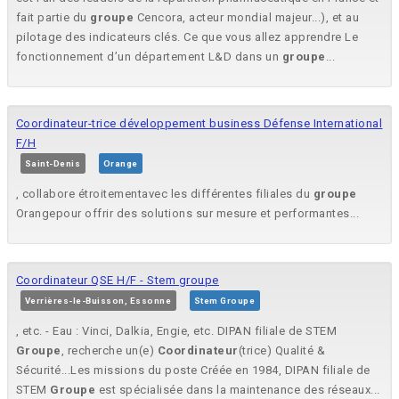
fait partie du
groupe
Cencora, acteur mondial majeur...), et au
pilotage des indicateurs clés. Ce que vous allez apprendre Le
fonctionnement d’un département L&D dans un
groupe
...
Coordinateur-trice développement business Défense International
F/H
Saint-Denis
Orange
, collabore étroitementavec les différentes filiales du
groupe
Orangepour offrir des solutions sur mesure et performantes...
Coordinateur QSE H/F - Stem groupe
Verrières-le-Buisson, Essonne
Stem Groupe
, etc. - Eau : Vinci, Dalkia, Engie, etc. DIPAN filiale de STEM
Groupe
, recherche un(e)
Coordinateur
(trice) Qualité &
Sécurité...Les missions du poste Créée en 1984, DIPAN filiale de
STEM
Groupe
est spécialisée dans la maintenance des réseaux...