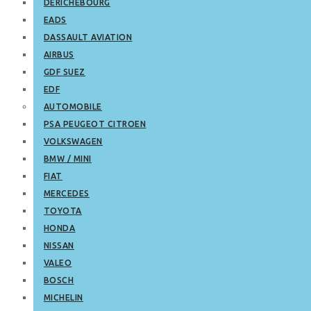
DERICHEBOURG
EADS
DASSAULT AVIATION
AIRBUS
GDF SUEZ
EDF
AUTOMOBILE
PSA PEUGEOT CITROEN
VOLKSWAGEN
BMW / MINI
FIAT
MERCEDES
TOYOTA
HONDA
NISSAN
VALEO
BOSCH
MICHELIN