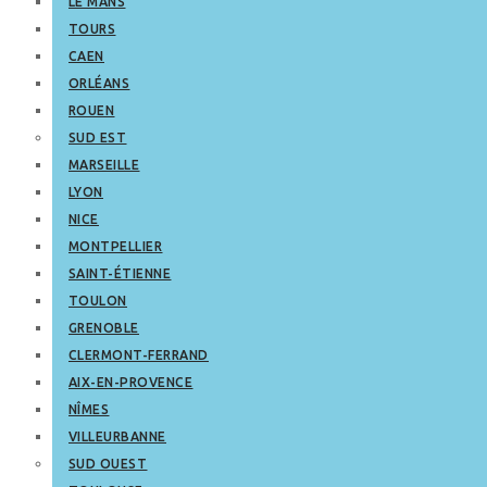
LE MANS
TOURS
CAEN
ORLÉANS
ROUEN
SUD EST
MARSEILLE
LYON
NICE
MONTPELLIER
SAINT-ÉTIENNE
TOULON
GRENOBLE
CLERMONT-FERRAND
AIX-EN-PROVENCE
NÎMES
VILLEURBANNE
SUD OUEST