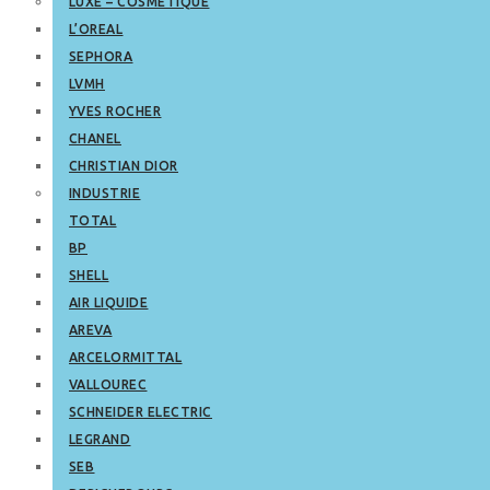
LUXE – COSMETIQUE
L’OREAL
SEPHORA
LVMH
YVES ROCHER
CHANEL
CHRISTIAN DIOR
INDUSTRIE
TOTAL
BP
SHELL
AIR LIQUIDE
AREVA
ARCELORMITTAL
VALLOUREC
SCHNEIDER ELECTRIC
LEGRAND
SEB