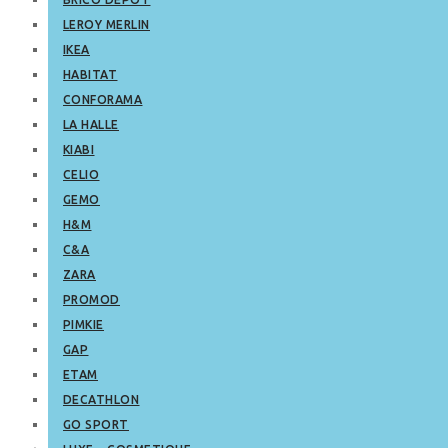
LEROY MERLIN
IKEA
HABITAT
CONFORAMA
LA HALLE
KIABI
CELIO
GEMO
H&M
C&A
ZARA
PROMOD
PIMKIE
GAP
ETAM
DECATHLON
GO SPORT