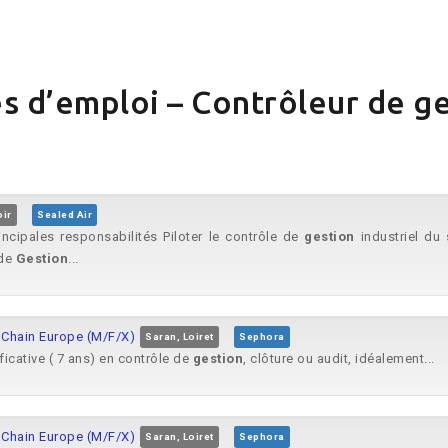
s d’emploi – Contrôleur de g
oir
Sealed Air
ncipales responsabilités Piloter le contrôle de
gestion
industriel du 
 de
Gestion
...
y Chain Europe (M/F/X)
Saran, Loiret
Sephora
ficative ( 7 ans) en contrôle de
gestion
, clôture ou audit, idéalement...
y Chain Europe (M/F/X)
Saran, Loiret
Sephora