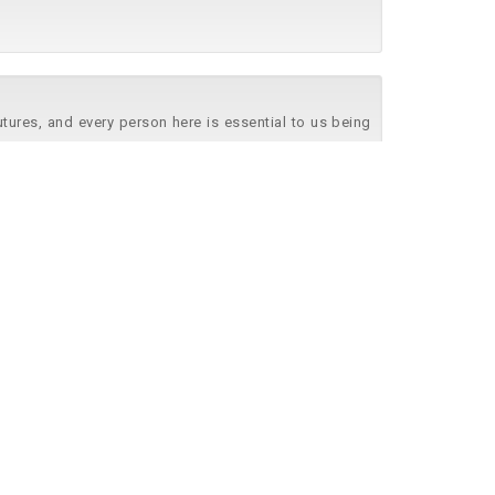
utures, and every person here is essential to us being
utures, and every person here is essential to us being
lanning and forecasting of operating expenses. Insure