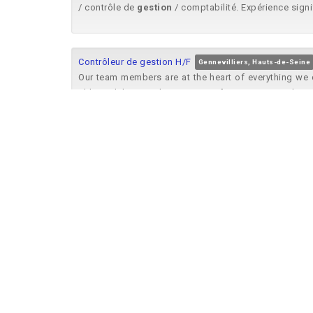
/ contrôle de
gestion
/ comptabilité. Expérience signi
Contrôleur de gestion H/F
Gennevilliers, Hauts-de-Seine
Our team members are at the heart of everything we do
able to deliver on that purpose. If you want to make a d
Contrôleur de gestion H/F
Gennevilliers, Hauts-de-Seine
Our team members are at the heart of everything we do
able to deliver on that purpose. If you want to make a d
Controleur de Gestion - Siège - Permanent
Issy-les-Mo
A Finance business partner for the BU market France 
financial responsibilities such as the monthly close,