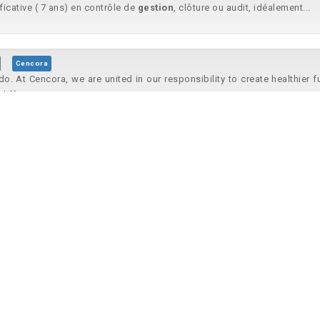
ficative ( 7 ans) en contrôle de
gestion
, clôture ou audit, idéalement...
Cencora
. At Cencora, we are united in our responsibility to create healthier f
iffer...
Cencora
. At Cencora, we are united in our responsibility to create healthier f
iffer...
ulineaux, Hauts-de-Seine
Coca-Cola
and Global Support Functions (GSF) in supporting overall reporting, p
 OPEX manage...