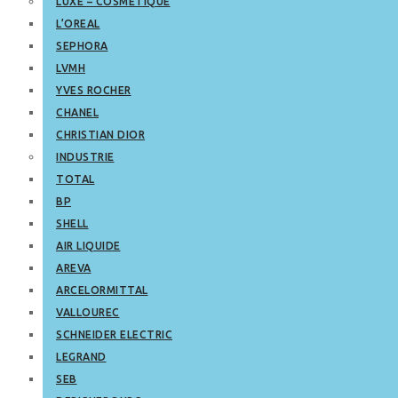
LUXE – COSMETIQUE
L’OREAL
SEPHORA
LVMH
YVES ROCHER
CHANEL
CHRISTIAN DIOR
INDUSTRIE
TOTAL
BP
SHELL
AIR LIQUIDE
AREVA
ARCELORMITTAL
VALLOUREC
SCHNEIDER ELECTRIC
LEGRAND
SEB