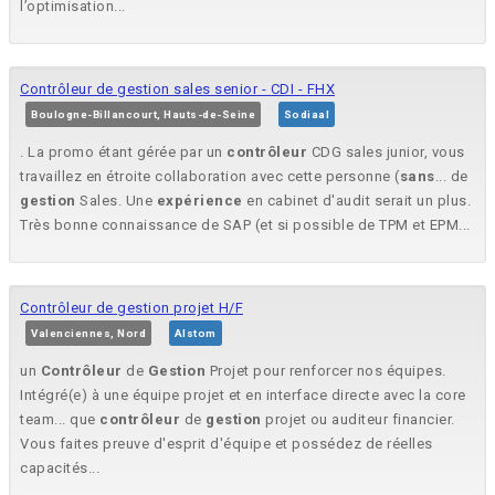
l’optimisation...
Contrôleur de gestion sales senior - CDI - FHX
Boulogne-Billancourt, Hauts-de-Seine
Sodiaal
. La promo étant gérée par un
contrôleur
CDG sales junior, vous
travaillez en étroite collaboration avec cette personne (
sans
... de
gestion
Sales. Une
expérience
en cabinet d'audit serait un plus.
Très bonne connaissance de SAP (et si possible de TPM et EPM...
Contrôleur de gestion projet H/F
Valenciennes, Nord
Alstom
un
Contrôleur
de
Gestion
Projet pour renforcer nos équipes.
Intégré(e) à une équipe projet et en interface directe avec la core
team... que
contrôleur
de
gestion
projet ou auditeur financier.
Vous faites preuve d'esprit d'équipe et possédez de réelles
capacités...