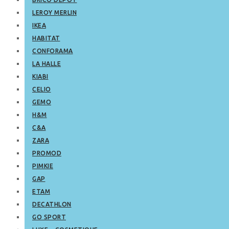
LEROY MERLIN
IKEA
HABITAT
CONFORAMA
LA HALLE
KIABI
CELIO
GEMO
H&M
C&A
ZARA
PROMOD
PIMKIE
GAP
ETAM
DECATHLON
GO SPORT