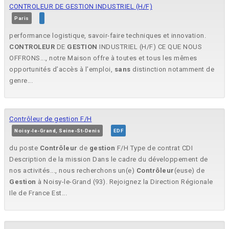
CONTROLEUR DE GESTION INDUSTRIEL (H/F)
Paris
performance logistique, savoir-faire techniques et innovation.
CONTROLEUR
DE
GESTION
INDUSTRIEL (H/F) CE QUE NOUS
OFFRONS..., notre Maison offre à toutes et tous les mêmes
opportunités d’accès à l’emploi,
sans
distinction notamment de
genre...
Contrôleur de gestion F/H
Noisy-le-Grand, Seine-St-Denis
EDF
du poste
Contrôleur
de
gestion
F/H Type de contrat CDI
Description de la mission Dans le cadre du développement de
nos activités..., nous recherchons un(e)
Contrôleur
(euse) de
Gestion
à Noisy-le-Grand (93). Rejoignez la Direction Régionale
Ile de France Est...