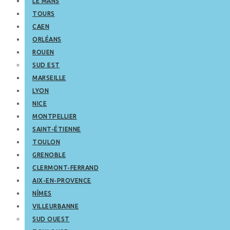
LE MANS
TOURS
CAEN
ORLÉANS
ROUEN
SUD EST
MARSEILLE
LYON
NICE
MONTPELLIER
SAINT-ÉTIENNE
TOULON
GRENOBLE
CLERMONT-FERRAND
AIX-EN-PROVENCE
NÎMES
VILLEURBANNE
SUD OUEST