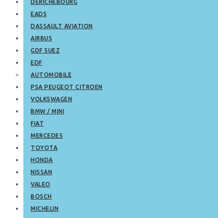
DERICHEBOURG
EADS
DASSAULT AVIATION
AIRBUS
GDF SUEZ
EDF
AUTOMOBILE
PSA PEUGEOT CITROEN
VOLKSWAGEN
BMW / MINI
FIAT
MERCEDES
TOYOTA
HONDA
NISSAN
VALEO
BOSCH
MICHELIN