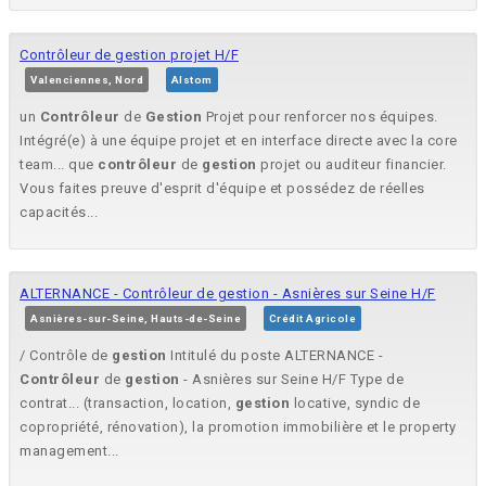
Contrôleur de gestion projet H/F
Valenciennes, Nord
Alstom
un
Contrôleur
de
Gestion
Projet pour renforcer nos équipes.
Intégré(e) à une équipe projet et en interface directe avec la core
team... que
contrôleur
de
gestion
projet ou auditeur financier.
Vous faites preuve d'esprit d'équipe et possédez de réelles
capacités...
ALTERNANCE - Contrôleur de gestion - Asnières sur Seine H/F
Asnières-sur-Seine, Hauts-de-Seine
Crédit Agricole
/ Contrôle de
gestion
Intitulé du poste ALTERNANCE -
Contrôleur
de
gestion
- Asnières sur Seine H/F Type de
contrat... (transaction, location,
gestion
locative, syndic de
copropriété, rénovation), la promotion immobilière et le property
management...