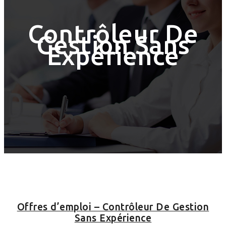
Contrôleur De
Gestion Sans
Expérience
Offres d’emploi – Contrôleur De Gestion
Sans Expérience