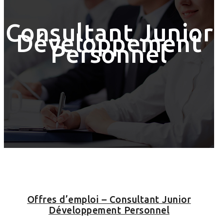
Consultant Junior
Développement
Personnel
Offres d’emploi – Consultant Junior
Développement Personnel