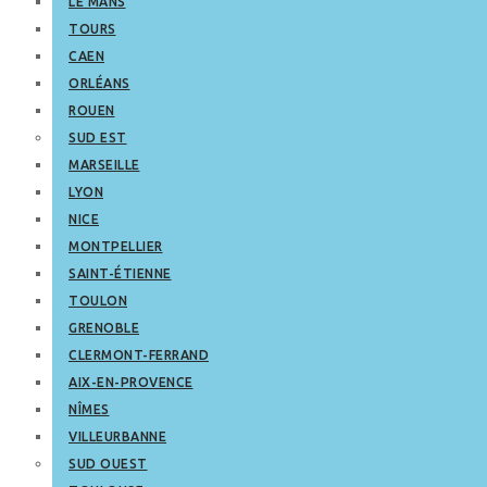
LE MANS
TOURS
CAEN
ORLÉANS
ROUEN
SUD EST
MARSEILLE
LYON
NICE
MONTPELLIER
SAINT-ÉTIENNE
TOULON
GRENOBLE
CLERMONT-FERRAND
AIX-EN-PROVENCE
NÎMES
VILLEURBANNE
SUD OUEST