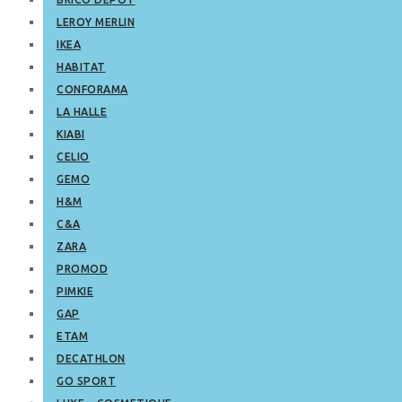
LEROY MERLIN
IKEA
HABITAT
CONFORAMA
LA HALLE
KIABI
CELIO
GEMO
H&M
C&A
ZARA
PROMOD
PIMKIE
GAP
ETAM
DECATHLON
GO SPORT