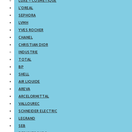
LUXE – COSMETIQUE
L’OREAL
SEPHORA
LVMH
YVES ROCHER
CHANEL
CHRISTIAN DIOR
INDUSTRIE
TOTAL
BP
SHELL
AIR LIQUIDE
AREVA
ARCELORMITTAL
VALLOUREC
SCHNEIDER ELECTRIC
LEGRAND
SEB