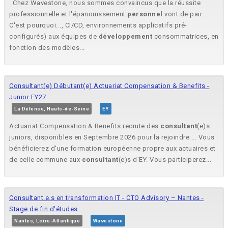
. Chez Wavestone, nous sommes convaincus que la réussite
professionnelle et l'épanouissement
personnel
vont de pair.
C'est pourquoi..., CI/CD, environnements applicatifs pré-
configurés) aux équipes de
développement
consommatrices, en
fonction des modèles...
Consultant(e) Débutant(e) Actuariat Compensation & Benefits -
Junior FY27
La Défense, Hauts-de-Seine
EY
Actuariat Compensation & Benefits recrute des
consultant
(e)s
juniors, disponibles en Septembre 2026 pour la rejoindre.... Vous
bénéficierez d'une formation européenne propre aux actuaires et
de celle commune aux
consultant
(e)s d'EY. Vous participerez...
Consultant.e.s en transformation IT - CTO Advisory – Nantes -
Stage de fin d'études
Nantes, Loire-Atlantique
Wavestone