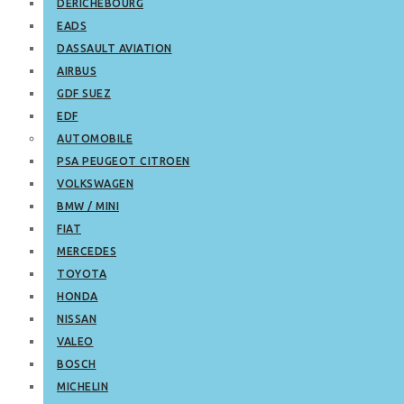
DERICHEBOURG
EADS
DASSAULT AVIATION
AIRBUS
GDF SUEZ
EDF
AUTOMOBILE
PSA PEUGEOT CITROEN
VOLKSWAGEN
BMW / MINI
FIAT
MERCEDES
TOYOTA
HONDA
NISSAN
VALEO
BOSCH
MICHELIN