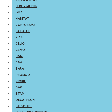
LEROY MERLIN
IKEA
HABITAT
CONFORAMA
LA HALLE
KIABI
CELIO
GEMO
H&M
C&A
ZARA
PROMOD
PIMKIE
GAP
ETAM
DECATHLON
GO SPORT