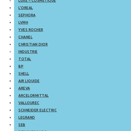
LUXE – COSMETIQUE
L’OREAL
SEPHORA
LVMH
YVES ROCHER
CHANEL
CHRISTIAN DIOR
INDUSTRIE
TOTAL
BP
SHELL
AIR LIQUIDE
AREVA
ARCELORMITTAL
VALLOUREC
SCHNEIDER ELECTRIC
LEGRAND
SEB