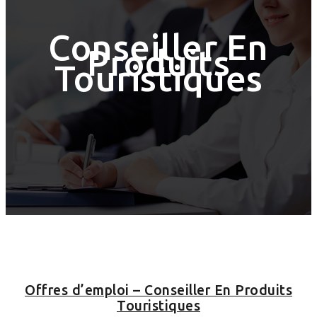
Conseiller En
Produits
Touristiques
Offres d’emploi – Conseiller En Produits
Touristiques