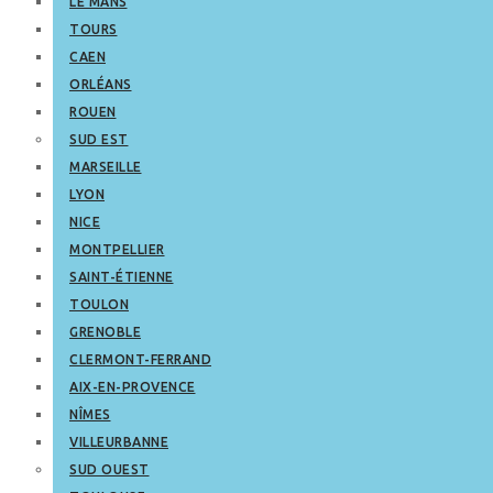
LE MANS
TOURS
CAEN
ORLÉANS
ROUEN
SUD EST
MARSEILLE
LYON
NICE
MONTPELLIER
SAINT-ÉTIENNE
TOULON
GRENOBLE
CLERMONT-FERRAND
AIX-EN-PROVENCE
NÎMES
VILLEURBANNE
SUD OUEST