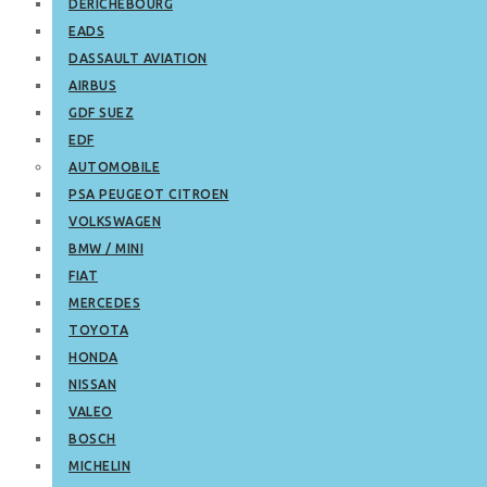
DERICHEBOURG
EADS
DASSAULT AVIATION
AIRBUS
GDF SUEZ
EDF
AUTOMOBILE
PSA PEUGEOT CITROEN
VOLKSWAGEN
BMW / MINI
FIAT
MERCEDES
TOYOTA
HONDA
NISSAN
VALEO
BOSCH
MICHELIN