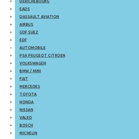
DERICHEBOURG
EADS
DASSAULT AVIATION
AIRBUS
GDF SUEZ
EDF
AUTOMOBILE
PSA PEUGEOT CITROEN
VOLKSWAGEN
BMW / MINI
FIAT
MERCEDES
TOYOTA
HONDA
NISSAN
VALEO
BOSCH
MICHELIN