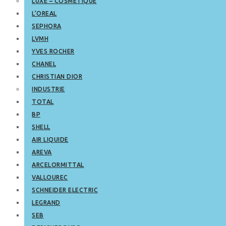
LUXE – COSMETIQUE
L’OREAL
SEPHORA
LVMH
YVES ROCHER
CHANEL
CHRISTIAN DIOR
INDUSTRIE
TOTAL
BP
SHELL
AIR LIQUIDE
AREVA
ARCELORMITTAL
VALLOUREC
SCHNEIDER ELECTRIC
LEGRAND
SEB