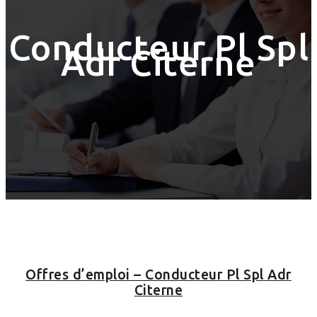
Conducteur Pl Spl
Adr Citerne
Offres d’emploi – Conducteur Pl Spl Adr
Citerne