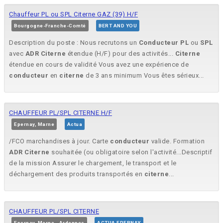
Chauffeur PL ou SPL Citerne GAZ (39) H/F
Bourgogne-Franche-Comté
BERT AND YOU
Description du poste : Nous recrutons un
Conducteur
PL
ou
SPL
avec
ADR
Citerne
étendue (H/F) pour des activités...
Citerne
étendue en cours de validité Vous avez une expérience de
conducteur
en
citerne
de 3 ans minimum Vous êtes sérieux...
CHAUFFEUR PL/SPL CITERNE H/F
Epernay, Marne
Actua
/FCO marchandises à jour. Carte
conducteur
valide. Formation
ADR
Citerne
souhaitée (ou obligatoire selon l'activité...Descriptif
de la mission Assurer le chargement, le transport et le
déchargement des produits transportés en
citerne
...
CHAUFFEUR PL/SPL CITERNE
Epernay, Marne - Ardennes
ACTUA EPERNAY