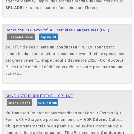
agence Menway Emploi de Péronnas recrute un Chauffeur
PL
ou
SPL
ADR
h/f dans le cadre d'une mission d'Interim...
Conducteur PL évolutif SPL Matières Dangereuses (H/F)
Seyssuel, Isère
Aquila RH
pour l'un de ses clients un
Conducteur
PL
H/F souhaitant
s'inscrire dans un projet professionnel évolutif et se spécialiser
progressivement... étape : août à décembre 2026 -
Conducteur
PL
en trafic médical dédié Vous débutez votre parcours sur une
activité...
CONDUCTEUR ROUTIER PL - SPL H/F
Mions, Rhône
RAS Intérim
du Transport Routier de Marchandises sur Porteur (Permis C) +
Permis CE + Stage de perfectionnement +
ADR
Citerne
Dates...
obligatoirement titulaire du permis B. Vous êtes inscrit au pôle
emploi Intitulé de la formation : Titre Professionnel
Conducteur
...