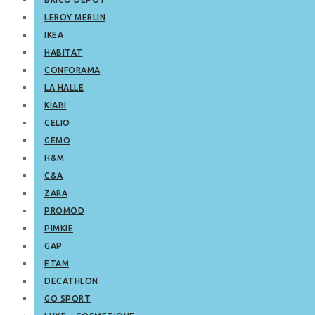
LEROY MERLIN
IKEA
HABITAT
CONFORAMA
LA HALLE
KIABI
CELIO
GEMO
H&M
C&A
ZARA
PROMOD
PIMKIE
GAP
ETAM
DECATHLON
GO SPORT