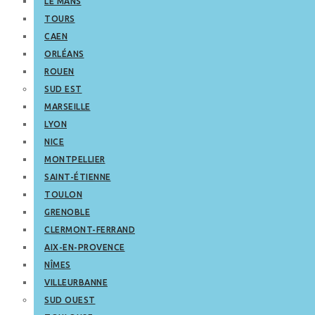
LE MANS
TOURS
CAEN
ORLÉANS
ROUEN
SUD EST
MARSEILLE
LYON
NICE
MONTPELLIER
SAINT-ÉTIENNE
TOULON
GRENOBLE
CLERMONT-FERRAND
AIX-EN-PROVENCE
NÎMES
VILLEURBANNE
SUD OUEST