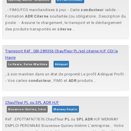
. - FIMO/FCO marchandises à jour. - Carte
conducteur
valide. -
Formation
ADR
Citerne
souhaitée (ou obligatoire...Description du
poste : - Assurer le chargement, le transport et le déchargement
des produits transportés en
citerne
...
Transport Réf : 0BI-289356 Chauffeur PL/spl citerne H/F CDI le
Havre
Le Havre, Seine-Maritime
Adéquat
, à son maintien dans un état de propreté Le profil Adéquat Profil :
- Vos cartes
conducteur
, FIMO et
ADR
produits...
Chauffeur PL ou SPL ADR H/F
Bouvesse-Quirieu, Isère
Menway Emploi
Réf : EPOTTAFN77676 Chauffeur
PL
ou
SPL
ADR
H/F MENWAY
EMPLOI PERONNAS Bouvesse-Quirieu Intérim L'entreprise... Votre