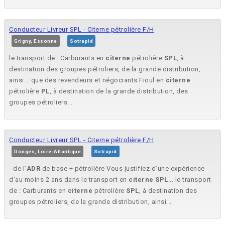
Conducteur Livreur SPL - Citerne pétrolière F/H
Grigny, Essonne
Sotrapid
le transport de : Carburants en
citerne
pétrolière
SPL
, à
destination des groupes pétroliers, de la grande distribution,
ainsi... que des revendeurs et négociants Fioul en
citerne
pétrolière
PL
, à destination de la grande distribution, des
groupes pétroliers...
Conducteur Livreur SPL - Citerne pétrolière F/H
Donges, Loire-Atlantique
Sotrapid
- de l’
ADR
de base + pétrolière Vous justifiez d’une expérience
d’au moins 2 ans dans le transport en
citerne
SPL
... le transport
de : Carburants en
citerne
pétrolière
SPL
, à destination des
groupes pétroliers, de la grande distribution, ainsi...